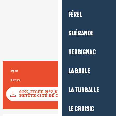
FÉREL
GUÉRANDE
HERBIGNAC
LA BAULE
Départ
Mesquer
Informations pratiques
Distance
21.0 km
LA TURBALLE
Documentation
GPX_FICHE N°7_DU MÈS À LA
SECTIONS
PETITE CITÉ DE CARACTÈRE
LE CROISIC