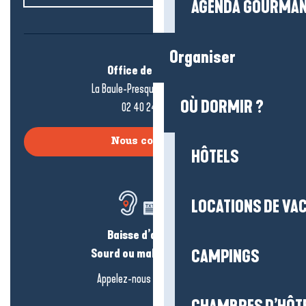
AGENDA GOURMA
Organiser
Office de tourisme
La Baule-Presqu’île de Guérande
OÙ DORMIR ?
02 40 24 34 44
Nous contacter
HÔTELS
LOCATIONS DE VA
Baisse d’audition ?
Sourd ou malentendant ?
CAMPINGS
Appelez-nous en
cliquant-ici