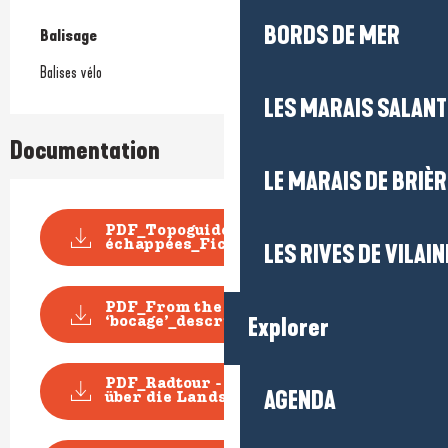
BORDS DE MER
Balisage
Balises vélo
LES MARAIS SALAN
Documentation
LE MARAIS DE BRIÈR
PDF_Topoguide VELO Les Belles
échappées_Fiche n...
LES RIVES DE VILAIN
PDF_From the river Mès to the
Explorer
‘bocage’_descript...
PDF_Radtour - Vom Bach Mès
AGENDA
über die Landschaft ...