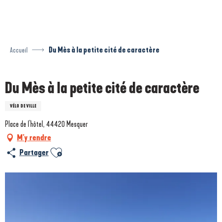
Aller
au
contenu
principal
Accueil
Du Mès à la petite cité de caractère
Du Mès à la petite cité de caractère
VÉLO DE VILLE
Place de l'hôtel, 44420 Mesquer
M'y rendre
Ajouter aux favoris
Partager