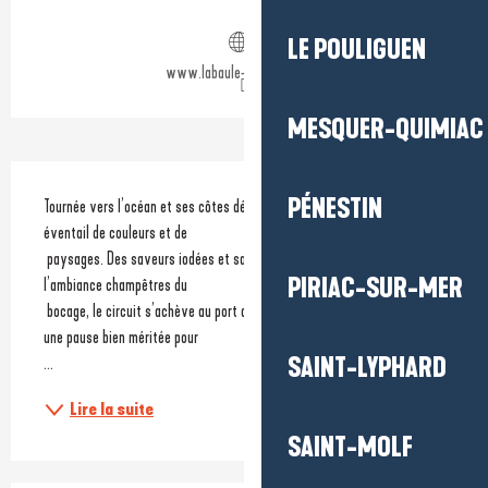
Ouverture et coordonnées
LE POULIGUEN
www.labaule-guerande.com
MESQUER-QUIMIAC
Description
PÉNESTIN
Tournée vers l’océan et ses côtes déchiquetées, cette balade offre un 
éventail de couleurs et de 
 paysages. Des saveurs iodées et salées du petit port de Kercabellec à 
PIRIAC-SUR-MER
l’ambiance champêtres du 
 bocage, le circuit s’achève au port de plaisance de Piriac-sur-Mer. Ici, 
une pause bien méritée pour 
SAINT-LYPHARD
...
Lire la suite
SAINT-MOLF