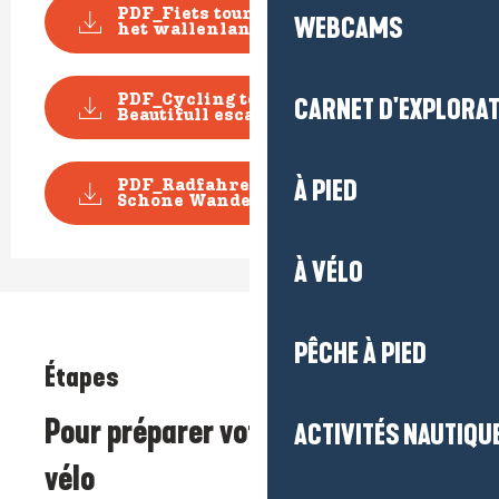
PDF_Fiets tour - Van Mès tot aan
WEBCAMS
het wallenland...
PDF_Cycling topoguide
CARNET D'EXPLORA
Beautifull escape_File n7...
À PIED
PDF_Radfahren Topoguide
Schone Wanderausfluge_D...
À VÉLO
PÊCHE À PIED
Étapes
Pour préparer votre itinéraire
ACTIVITÉS NAUTIQUE
vélo