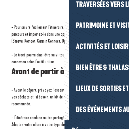
TRAVERSÉES VERS LE
PATRIMOINE ET VISI
- Pour suivre facilement l’itinéraire, téléchargez le fichier GPX du
parcours et importez-le dans une application ou un compteur compatible
(Strava, Komoot, Garmin Connect, OpenRunner…).
ACTIVITÉS ET LOISI
- Le tracé pourra ainsi être suivi tout au long de la balade, même sans
connexion selon l’outil utilisé.
BIEN ÊTRE & THALA
Avant de partir à vélo
LIEUX DE SORTIES E
- Avant le départ, prévoyez l’essentiel : de l’eau, un en-cas, un sac pour
vos déchets et, si besoin, un kit de réparation. Le casque est fortement
recommandé.
DES ÉVÉNEMENTS AU
- L’itinéraire combine routes partagées, voies vertes et chemins.
Adaptez votre allure à votre type de vélo (route, VTT ou gravel) et