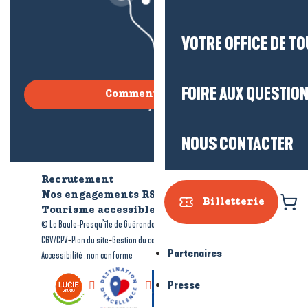
VOTRE OFFICE DE T
FOIRE AUX QUESTIO
Comment venir ?
NOUS CONTACTER
Recrutement
Qui sommes-nous ?
Nos engagements RSE
Billetterie
Tourisme accessible
Brochures
-
-
© La Baule-Presqu’île de Guérande tourisme
Mentions légales
-
-
-
CGV/CPV
Plan du site
Gestion du consentement
Partenaires
Accessibilité : non conforme
Presse