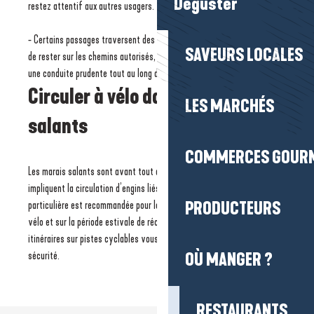
Déguster
restez attentif aux autres usagers.
- Certains passages traversent des espaces naturels sensibles. Merci
SAVEURS LOCALES
de rester sur les chemins autorisés, de respecter les lieux et d’adopter
une conduite prudente tout au long du parcours.
Circuler à vélo dans les marais
LES MARCHÉS
salants
COMMERCES GOUR
Les marais salants sont avant tout des espaces de travail qui
impliquent la circulation d’engins liés à la récolte du sel. Une attention
PRODUCTEURS
particulière est recommandée pour les personnes moins à l’aise à
vélo et sur la période estivale de récolte du sel. Privilégiez les
itinéraires sur pistes cyclables vous garantissant une plus grande
sécurité.
OÙ MANGER ?
RESTAURANTS