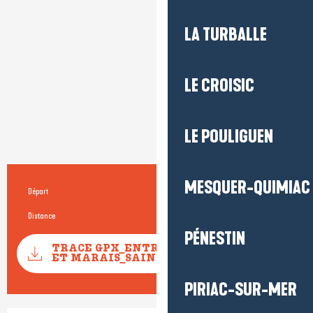
LA TURBALLE
LE CROISIC
LE POULIGUEN
MESQUER-QUIMIAC
Départ
Saint-Lyphard
Informations pratiques
Distance
11.5 km
PÉNESTIN
Documentation
TRACE GPX_ENTRE CHAUMIÈRES
SECTIONS
ET MARAIS_SAINT-LYPHARD
PIRIAC-SUR-MER