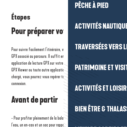
PÊCHE À PIED
Étapes
ACTIVITÉS NAUTIQUE
Pour préparer votre itinéraire
TRAVERSÉES VERS LE
Pour suivre facilement l’itinéraire, vous pouvez télécharger le fichier
GPX associé au parcours. Il suffit ensuite de l’ouvrir dans une
application de lecture GPX sur votre smartphone, comme OpenRunner,
PATRIMOINE ET VISI
GPX Viewer ou toute autre application équivalente. Une fois le tracé
chargé, vous pourrez vous repérer tout au long de la balade, même sans
connexion.
ACTIVITÉS ET LOISI
Avant de partir
BIEN ÊTRE & THALA
- Pour profiter pleinement de la balade, pensez à partir bien équipé : de
l’eau, un en-cas et un sac pour rapporter vos déchets feront la