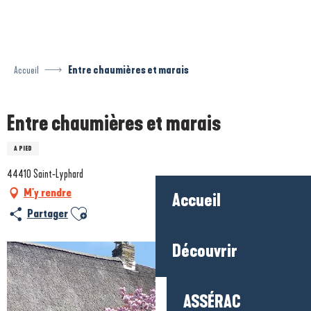
Aller
au
contenu
principal
Accueil
Entre chaumières et marais
Entre chaumières et marais
A PIED
44410 Saint-Lyphard
M'y rendre
Accueil
Ajouter aux favoris
Partager
Découvrir
ASSÉRAC