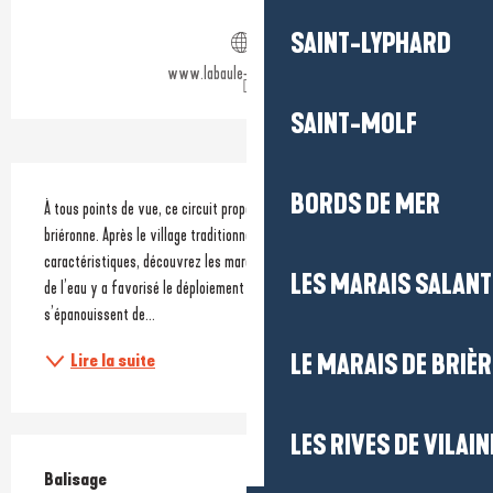
Ouverture et coordonnées
SAINT-LYPHARD
www.labaule-guerande.com
SAINT-MOLF
Description
BORDS DE MER
À tous points de vue, ce circuit propose une immersion dans l’ambiance 
briéronne. Après le village traditionnel de Kerhinet et ses chaumières si 
caractéristiques, découvrez les marais des Faillies Brières. La présence 
LES MARAIS SALAN
de l’eau y a favorisé le déploiement d’une nature luxuriante où 
s’épanouissent de...
LE MARAIS DE BRIÈR
Lire la suite
LES RIVES DE VILAIN
Balisage