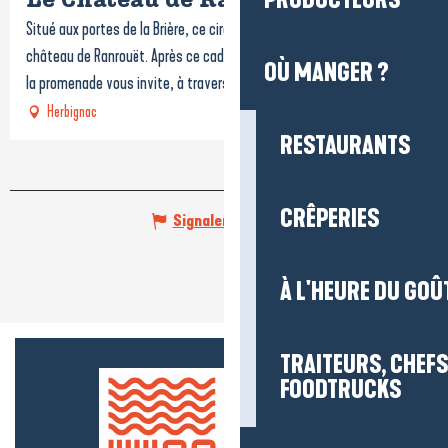
PRODUCTEURS
Le Château de Ranrouët
Situé aux portes de la Brière, ce circuit prend son départ au pied du
château de Ranrouët. Après ce cadre romantique, chargé d’histoire,
OÙ MANGER ?
la promenade vous invite, à travers...
Herbignac
RESTAURANTS
CRÊPERIES
Signaler une erreur
À L'HEURE DU GOÛ
TRAITEURS, CHEFS
FOODTRUCKS