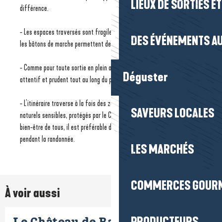
LIEUX DE SORTIES E
différence.
- Les espaces traversés sont fragiles : des embouts en caoutchouc sur
DES ÉVÉNEMENTS AU
les bâtons de marche permettent de les préserver plus facilement.
- Comme pour toute sortie en plein air, chacun est invité à rester
Déguster
attentif et prudent tout au long du parcours.
- L’itinéraire traverse à la fois des zones habitées et des espaces
SAVEURS LOCALES
naturels sensibles, protégés par le Conservatoire du Littoral. Pour le
bien-être de tous, il est préférable de garder votre chien en laisse
pendant la randonnée.
LES MARCHÉS
COMMERCES GOUR
À voir aussi