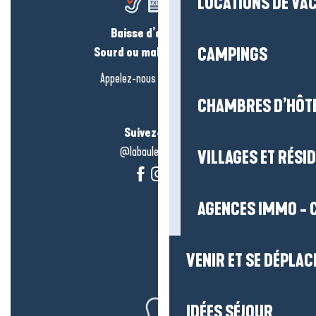
LOCATIONS DE VA
Baisse d’audition ?
CAMPINGS
Sourd ou malentendant ?
Appelez-nous en
cliquant-ici
CHAMBRES D’HÔT
Suivez-nous !
@labauleguérande
VILLAGES ET RÉS
AGENCES IMMO - 
VENIR ET SE DÉPLAC
IDÉES SÉJOUR