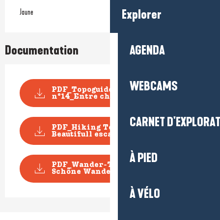
Explorer
Jaune
AGENDA
Documentation
WEBCAMS
PDF_Topoguide RANDO_Fiche
n°14_Entre chaumières...
CARNET D'EXPLORA
PDF_Hiking Topoguide
Beautifull escape_File n14...
À PIED
PDF_Wander-Topoführer
Schöne Wanderausfluge_Dat...
À VÉLO