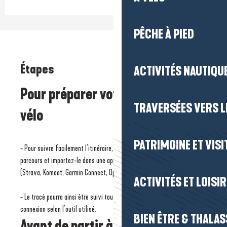
PÊCHE À PIED
Étapes
ACTIVITÉS NAUTIQUE
Pour préparer votre itinéraire
TRAVERSÉES VERS LE
vélo
PATRIMOINE ET VISI
- Pour suivre facilement l’itinéraire, téléchargez le fichier GPX du
parcours et importez-le dans une application ou un compteur compatible
(Strava, Komoot, Garmin Connect, OpenRunner…).
ACTIVITÉS ET LOISI
- Le tracé pourra ainsi être suivi tout au long de la balade, même sans
connexion selon l’outil utilisé.
BIEN ÊTRE & THALA
Avant de partir à vélo