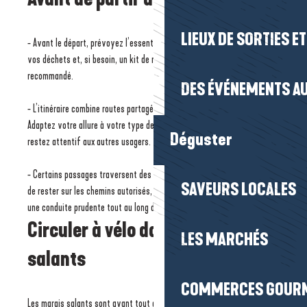
LIEUX DE SORTIES E
- Avant le départ, prévoyez l’essentiel : de l’eau, un en-cas, un sac pour
vos déchets et, si besoin, un kit de réparation. Le casque est fortement
recommandé.
DES ÉVÉNEMENTS AU
- L’itinéraire combine routes partagées, voies vertes et chemins.
Adaptez votre allure à votre type de vélo (route, VTT ou gravel) et
Déguster
restez attentif aux autres usagers.
- Certains passages traversent des espaces naturels sensibles. Merci
SAVEURS LOCALES
de rester sur les chemins autorisés, de respecter les lieux et d’adopter
une conduite prudente tout au long du parcours.
Circuler à vélo dans les marais
LES MARCHÉS
salants
COMMERCES GOUR
Les marais salants sont avant tout des espaces de travail qui