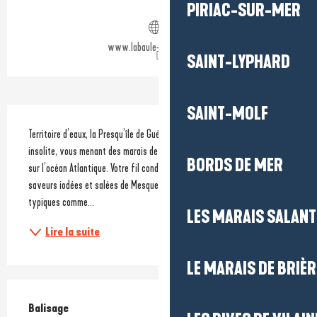
Ouverture et coordonnées
PIRIAC-SUR-MER
www.labaule-guerande.com
SAINT-LYPHARD
SAINT-MOLF
Description
Territoire d’eaux, la Presqu’île de Guérande vous offre ici une balade 
insolite, vous menant des marais de Brière aux marais salants, ouvrant 
BORDS DE MER
sur l’océan Atlantique. Votre fil conducteur : l’eau... Avant de goûter aux 
saveurs iodées et salées de Mesquer, vous traverserez des villages 
typiques comme...
LES MARAIS SALAN
Lire la suite
LE MARAIS DE BRIÈR
Balisage