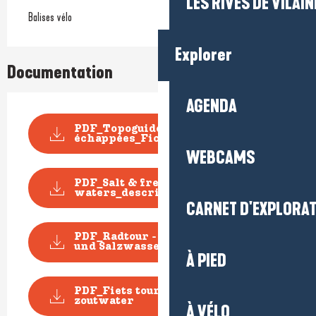
LES RIVES DE VILAIN
Balises vélo
Explorer
Documentation
AGENDA
PDF_Topoguide VELO Les Belles
échappées_Fiche n...
WEBCAMS
PDF_Salt & fresh
waters_descriptive sheet_Eng
CARNET D'EXPLORA
PDF_Radtour - Zwischen Süß-
und Salzwasser
À PIED
PDF_Fiets tour - Tussen zoet- en
zoutwater
À VÉLO