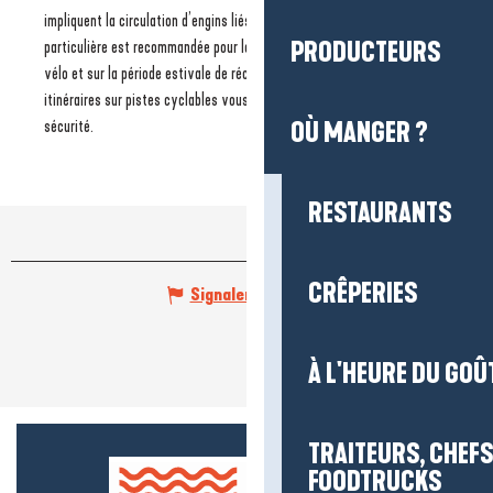
impliquent la circulation d’engins liés à la récolte du sel. Une attention
PRODUCTEURS
particulière est recommandée pour les personnes moins à l’aise à
vélo et sur la période estivale de récolte du sel. Privilégiez les
itinéraires sur pistes cyclables vous garantissant une plus grande
sécurité.
OÙ MANGER ?
RESTAURANTS
CRÊPERIES
Signaler une erreur
À L'HEURE DU GOÛ
TRAITEURS, CHEFS
FOODTRUCKS