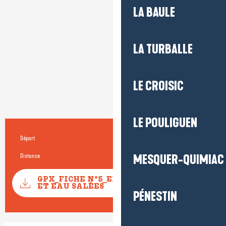
LA BAULE
LA TURBALLE
LE CROISIC
LE POULIGUEN
Départ
Saint-Lyphard
Informations pratiques
Distance
20.0 km
MESQUER-QUIMIAC
Documentation
GPX_FICHE N°5_ENTRE EAU DOUCE
SECTIONS
ET EAU SALÉES
PÉNESTIN