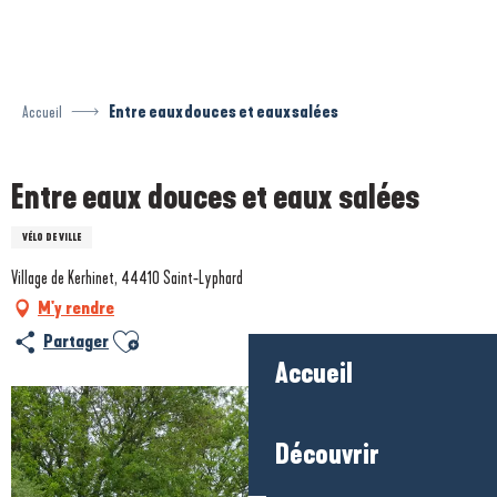
Aller
au
contenu
principal
Accueil
Entre eaux douces et eaux salées
Entre eaux douces et eaux salées
VÉLO DE VILLE
Village de Kerhinet, 44410 Saint-Lyphard
M'y rendre
Ajouter aux favoris
Partager
Accueil
Découvrir