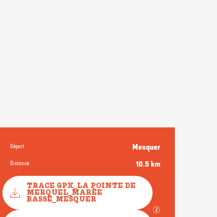
Départ
Mesquer
Informations pratique
Distance
10.5 km
Documentation
TRACE GPX_LA POINTE DE
MERQUEL_MARÉE
BASSE_MESQUER
SECTIONS.TOURISM.SHEE