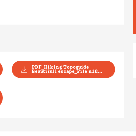
PDF_Hiking Topoguide
Beautifull escape_File n12...