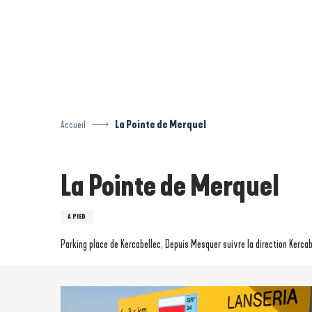
Aller
au
contenu
principal
Accueil
La Pointe de Merquel
La Pointe de Merquel
A PIED
Parking place de Kercabellec, Depuis Mesquer suivre la direction Kerc