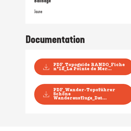
Balisage
Jaune
Documentation
PDF_Topoguide RANDO_Fiche
n°12_La Pointe de Mer...
PDF_Wander-Topoführer
Schöne
Wanderausfluge_Dat...