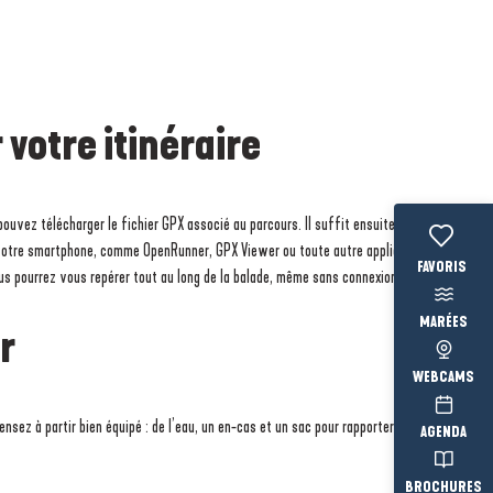
 votre itinéraire
pouvez télécharger le fichier GPX associé au parcours. Il suffit ensuite de l’ouvrir
 votre smartphone, comme OpenRunner, GPX Viewer ou toute autre application
Voir les fav
ous pourrez vous repérer tout au long de la balade, même sans connexion.
MARÉES
ir
WEBCAMS
pensez à partir bien équipé : de l’eau, un en-cas et un sac pour rapporter vos déchets
AGENDA
BROCHURES