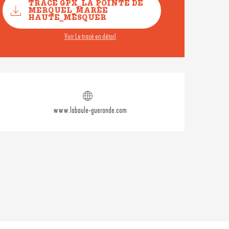
TRACE GPX_LA POINTE DE
MERQUEL_MARÉE
HAUTE_MESQUER
Voir Le tracé en détail
Ouverture et coordonné
www.labaule-guerande.com