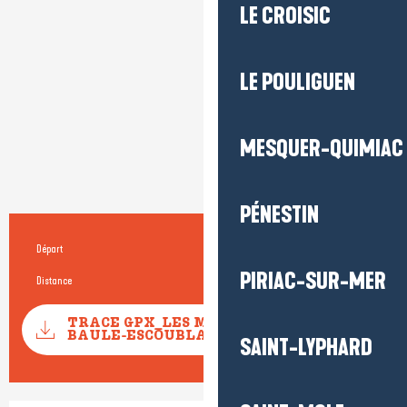
LE CROISIC
LE POULIGUEN
MESQUER-QUIMIAC
PÉNESTIN
Départ
La Baule-Escoublac
Informations pratiques
PIRIAC-SUR-MER
Distance
11.5 km
Documentation
TRACE GPX_LES MOTTES_LA
SECTIONS
BAULE-ESCOUBLAC
SAINT-LYPHARD