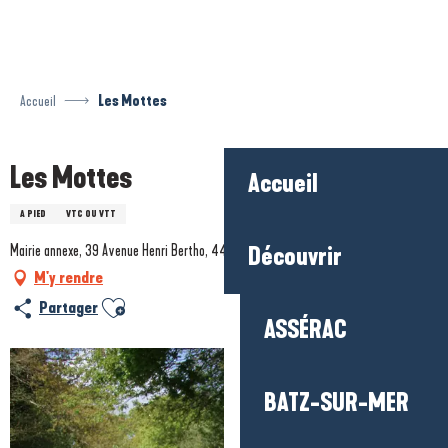
Aller
au
contenu
principal
Accueil
Les Mottes
Les Mottes
Accueil
A PIED
VTC OU VTT
Mairie annexe, 39 Avenue Henri Bertho, 44500 La Baule-Escoublac
Découvrir
M'y rendre
Ajouter aux favoris
Partager
ASSÉRAC
BATZ-SUR-MER