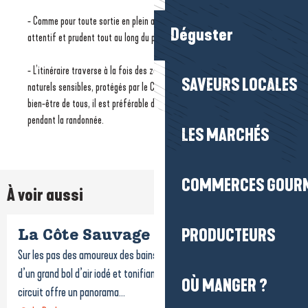
- Comme pour toute sortie en plein air, chacun est invité à rester
Déguster
attentif et prudent tout au long du parcours.
- L’itinéraire traverse à la fois des zones habitées et des espaces
SAVEURS LOCALES
naturels sensibles, protégés par le Conservatoire du Littoral. Pour le
bien-être de tous, il est préférable de garder votre chien en laisse
pendant la randonnée.
LES MARCHÉS
COMMERCES GOUR
À voir aussi
PRODUCTEURS
La Côte Sauvage
Sur les pas des amoureux des bains de mer du XIXe siècle, profitez
d’un grand bol d’air iodé et tonifiant. À la fois urbain et littoral, ce
OÙ MANGER ?
circuit offre un panorama...