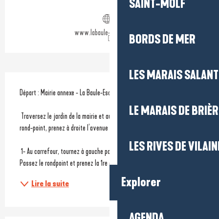
SAINT-MOLF
Ouverture et coordonnées
www.labaule-guerande.com
BORDS DE MER
LES MARAIS SALAN
Description
Départ : Mairie annexe - La Baule-Escoublac 
LE MARAIS DE BRIÈR
 Traversez le jardin de la mairie et au cimetière tournez à droite. Au 
rond-point, prenez à droite l’avenue de la Forge. 
LES RIVES DE VILAIN
 1- Au carrefour, tournez à gauche pour prendre l’avenue Henri Bertho. 
Passez le rondpoint et prenez la 1re à gauche, l’avenue du...
Explorer
Lire la suite
AGENDA