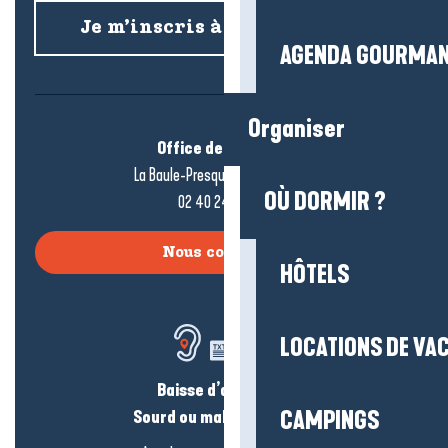
Je m’inscris à la newsletter
AGENDA GOURMA
Organiser
Office de tourisme
La Baule-Presqu’île de Guérande
OÙ DORMIR ?
02 40 24 34 44
Nous contacter
HÔTELS
LOCATIONS DE VA
Baisse d’audition ?
Sourd ou malentendant ?
CAMPINGS