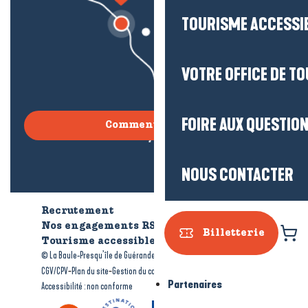
TOURISME ACCESSI
VOTRE OFFICE DE T
FOIRE AUX QUESTIO
Comment venir ?
NOUS CONTACTER
Recrutement
Qui sommes-nous ?
Nos engagements RSE
Billetterie
Tourisme accessible
Brochures
-
-
© La Baule-Presqu’île de Guérande tourisme
Mentions légales
-
-
-
CGV/CPV
Plan du site
Gestion du consentement
Partenaires
Accessibilité : non conforme