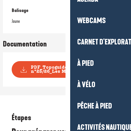
Balisage
WEBCAMS
Jaune
CARNET D'EXPLORA
Documentation
À PIED
PDF_Topoguide RANDO_Fiche
n°25/26_Les Mottes/La...
À VÉLO
PÊCHE À PIED
Étapes
ACTIVITÉS NAUTIQUE