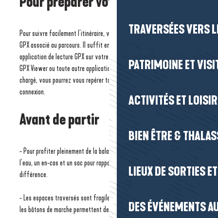
Pour préparer votre itinéraire
TRAVERSÉES VERS LE
Pour suivre facilement l’itinéraire, vous pouvez télécharger le fichier
GPX associé au parcours. Il suffit ensuite de l’ouvrir dans une
application de lecture GPX sur votre smartphone, comme OpenRunner,
PATRIMOINE ET VISI
GPX Viewer ou toute autre application équivalente. Une fois le tracé
chargé, vous pourrez vous repérer tout au long de la balade, même sans
connexion.
ACTIVITÉS ET LOISI
Avant de partir
BIEN ÊTRE & THALA
- Pour profiter pleinement de la balade, pensez à partir bien équipé : de
l’eau, un en-cas et un sac pour rapporter vos déchets feront la
LIEUX DE SORTIES E
différence.
- Les espaces traversés sont fragiles : des embouts en caoutchouc sur
DES ÉVÉNEMENTS AU
les bâtons de marche permettent de les préserver plus facilement.