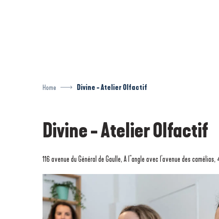
Aller
au
contenu
principal
Home
Divine - Atelier Olfactif
Divine - Atelier Olfactif
116 avenue du Général de Gaulle, A l''angle avec l'avenue des camélias