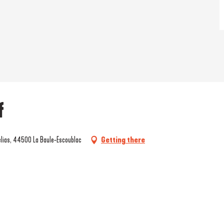
f
mélias, 44500 La Baule-Escoublac
Getting there