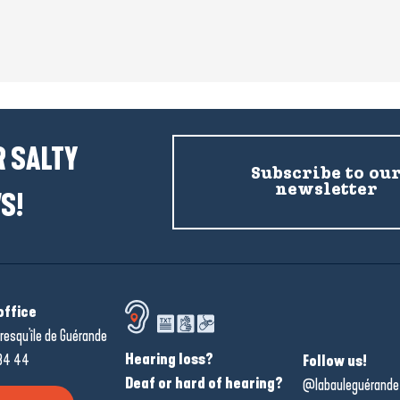
 SALTY
Subscribe to ou
newsletter
S!
office
resqu'île de Guérande
Hearing loss?
34 44
Follow us!
Deaf or hard of hearing?
@labauleguérande