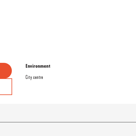
Environment
Environment
City centre