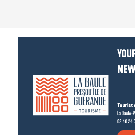
YOUR
NEW
Tourist 
La Baule-P
02 40 24 