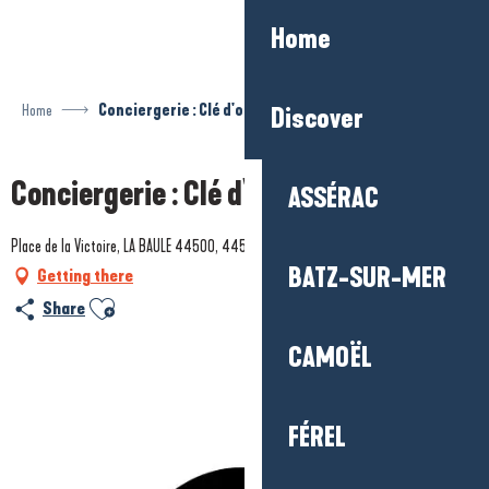
Aller
Home
au
contenu
principal
Home
Conciergerie : Clé d'or évasion
Discover
Conciergerie : Clé d'or évasion
ASSÉRAC
Place de la Victoire, LA BAULE 44500, 44500 La Baule-Escoublac
BATZ-SUR-MER
Getting there
Ajouter aux favoris
Share
CAMOËL
FÉREL