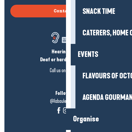
SNACK TIME
Contact us
CATERERS, HOME 
Hearing loss?
EVENTS
Deaf or hard of hearing?
Call us on
click here
FLAVOURS OF OCT
Follow us!
AGENDA GOURMA
@labauleguérande
Organise