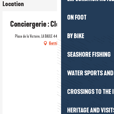
Location
ON FOOT
Conciergerie : Clé d'or évasion
BY BIKE
Place de la Victoire, LA BAULE 44500, 44500 La Baule-Escoublac
Getting there
SEASHORE FISHING
WATER SPORTS AND 
CROSSINGS TO THE 
HERITAGE AND VISIT