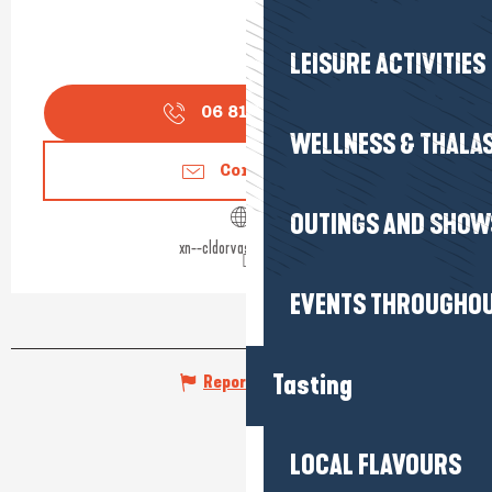
LEISURE ACTIVITIES
06 81 16 98
▒▒
WELLNESS & THALA
Contact us
OUTINGS AND SHOW
xn--cldorvasion-cbbd.fr
EVENTS THROUGHOU
Tasting
Report mistake
LOCAL FLAVOURS