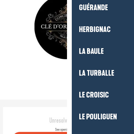
GUÉRANDE
HERBIGNAC
LA BAULE
LA TURBALLE
LE CROISIC
Opening hours & contact detail
LE POULIGUEN
Unresolved hours
See opening hours