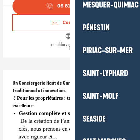
MESQUER-QUIMIAC
06 81 16 98
▒▒
Contact us
PÉNESTIN
xn--cldorvasion-cbbd.fr
PIRIAC-SUR-MER
SAINT-LYPHARD
Description
Un Conciergerie Haut de Gamme qui allie savoir-faire 
traditionnel et innovation.
SAINT-MOLF
 ð
 Pour les propriétaires : tranquillité, rentabilité, 
excellence
Gestion complète et sereine de votre bien
SEASIDE
 De la création de l’annonce à la remise des 
clés, nous prenons en charge chaque étape, 
avec rigueur et...