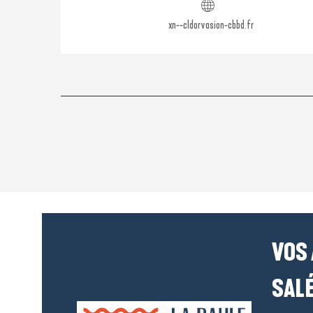
xn--cldorvasion-cbbd.fr
VOS
SALÉ