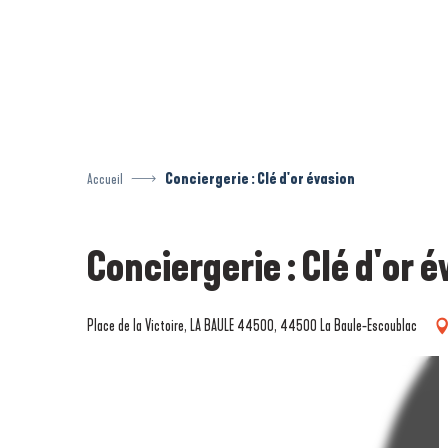
Aller
au
contenu
principal
Accueil
Conciergerie : Clé d'or évasion
Conciergerie : Clé d'or 
Place de la Victoire, LA BAULE 44500, 44500 La Baule-Escoublac