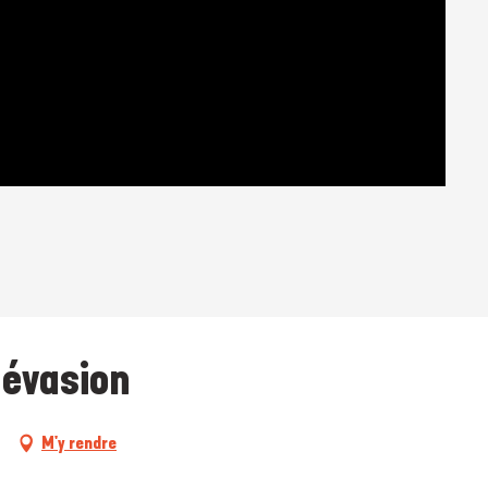
r évasion
M'y rendre