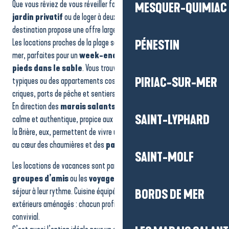
Que vous rêviez de vous réveiller face à l’
océan
, de profiter d’un
MESQUER-QUIMIAC
Location de vacances Ker Mady2 - M. et Mme COSTE
jardin privatif
ou de loger à deux pas des commerces, la
destination propose une offre large et variée.
Les locations proches de la plage séduisent les amateurs de bord de
PÉNESTIN
mer, parfaites pour un
week-end iodé
ou des
vacances les
pieds dans le sable
. Vous trouverez de charmantes maisons
typiques ou des appartements cosy, idéals pour rayonner entre
PIRIAC-SUR-MER
criques, ports de pêche et sentiers côtiers.
En direction des
marais salants
, les locations offrent un cadre
SAINT-LYPHARD
calme et authentique, propice aux
séjours nature
. Les villages de
la Brière, eux, permettent de vivre une
expérience dépaysante
au cœur des chaumières et des
paysages préservés
.
SAINT-MOLF
Les locations de vacances sont parfaites pour les
familles
, les
groupes d’amis
ou les
voyageurs
qui souhaitent organiser leur
séjour à leur rythme. Cuisine équipée, espaces de vie confortables,
BORDS DE MER
extérieurs aménagés : chacun profite d’un hébergement pratique et
convivial.