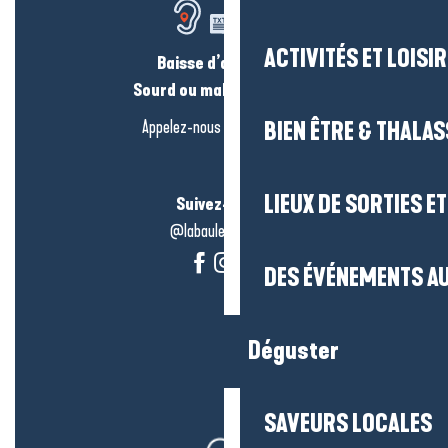
ACTIVITÉS ET LOISI
Baisse d’audition ?
Sourd ou malentendant ?
Appelez-nous en
cliquant-ici
BIEN ÊTRE & THALA
LIEUX DE SORTIES E
Suivez-nous !
@labauleguérande
DES ÉVÉNEMENTS AU
Déguster
SAVEURS LOCALES