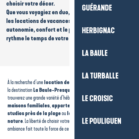
choisir votre décor.
GUÉRANDE
Que vous voyagiez en
duo
, en
famille
ou
entre amis
,
les locations de vacances vous offrent
autonomie, confort et le plaisir de vivre à votre
HERBIGNAC
rythme le temps de votre séjour.
LA BAULE
Studio l'Ibis
LA TURBALLE
Location de vacances - Maison 14 personnes - La Belle Escale
À la recherche d’une
location de vacances
pour votre séjour sur
Location de vacances - Appartement 4 personnes - Les Palmiers Lajarrige - Mme VIN
Maison - Le mille et une nuit
la destination
La Baule-Presqu’île de Guérande
? Ici, vous
Location de vacances - Maison 6 personnes - Mme Bausson
LE CROISIC
trouverez une grande variété d’hébergements adaptés à vos envies :
Location de vacances - appartement 4 personnes - M.Praet
maisons familiales
,
appartements en centre-ville
,
Appartement - Mme Joffraud-Bondeux
studios près de la plage
ou
locations au cœur de la
Appartement 5 personnes - Les Buissonnets
LE POULIGUEN
nature
. La liberté de choisir votre cadre, vos horaires et votre
Location vacances - Maison 6 personnes - Mme Bonnavent
ambiance fait toute la force de ce type d’hébergement.
Location de vacances - Appartement 4 personnes - SCI La Baule Plage
Location de vacances - Maison 2 personnes - Mme Thomère