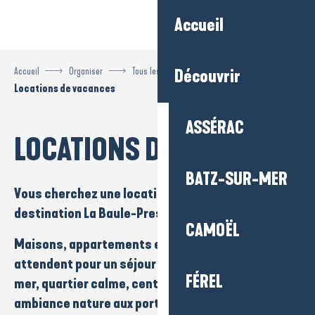
Aller
Accueil
au
contenu
principal
Accueil
Organiser
Tous les hébergements
Découvrir
Locations de vacances
ASSÉRAC
LOCATIONS DE VACANCES
BATZ-SUR-MER
Vous cherchez une
location de vacances
sur la
destination
La Baule-Presqu’île de Guérande
?
CAMOËL
Maisons
,
appartements
et
studios
vous
attendent pour un séjour en toute liberté. Vue
FÉREL
mer
,
quartier calme
,
centre-ville animé
ou
ambiance nature aux portes de la
Brière
: à vous de