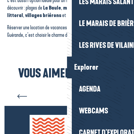
C’est aussi l’option idéale pour un séjour plus long, permettant de
LES MARAIS SALAN
découvrir : plages de
La Baule
,
marais salants
,
ports du
littoral
,
villages briérons
et activités plein air.
LE MARAIS DE BRIÈR
Réserver une location de vacances sur La Baule-Presqu’île de
Guérande, c’est choisir le charme du territoire.
LES RIVES DE VILAIN
Explorer
VOUS AIMEREZ AUSSI...
AGENDA
Hébergement La Baule
WEBCAMS
CARNET D'EXPLORA