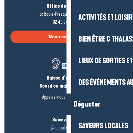
Office de tourisme
La Baule-Presqu’île de Guérande
ACTIVITÉS ET LOISI
02 40 24 34 44
BIEN ÊTRE & THALA
Nous contacter
LIEUX DE SORTIES E
Baisse d’audition ?
DES ÉVÉNEMENTS AU
Sourd ou malentendant ?
Appelez-nous en
cliquant-ici
Déguster
Suivez-nous !
SAVEURS LOCALES
@labauleguérande