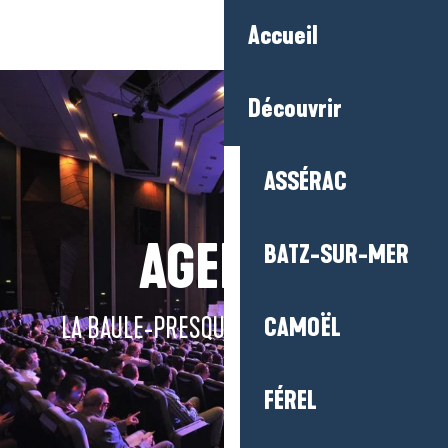
Aller
Accueil
au
contenu
principal
Découvrir
ASSÉRAC
AGENDA
BATZ-SUR-MER
LA BAULE-PRESQU'ÎLE DE GUÉRANDE
CAMOËL
FÉREL