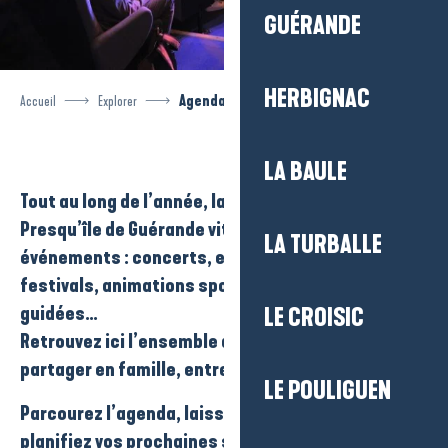
GUÉRANDE
HERBIGNAC
Accueil
Explorer
Agenda
LA BAULE
Tout au long de l’année, la destination
La Baule-
Presqu’île de Guérande
vit au rythme de ses
LA TURBALLE
événements
:
concerts
,
expositions
,
marchés
,
festivals
,
animations sportives
ou
visites
guidées
…
LE CROISIC
Retrouvez ici l’ensemble des rendez-vous à
partager en famille, entre amis, en couple…
LE POULIGUEN
Parcourez l’agenda, laissez-vous inspirer et
planifiez vos prochaines sorties !