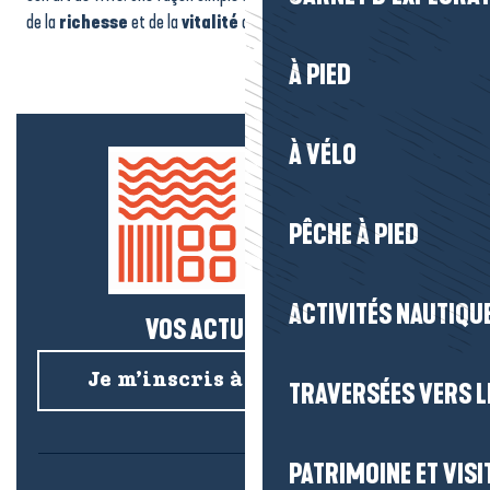
de la
richesse
et de la
vitalité
de la
Presqu’île de Guérande
.
À PIED
À VÉLO
PÊCHE À PIED
ACTIVITÉS NAUTIQUE
VOS ACTUS SALÉES !
Je m’inscris à la newsletter
TRAVERSÉES VERS LE
PATRIMOINE ET VISI