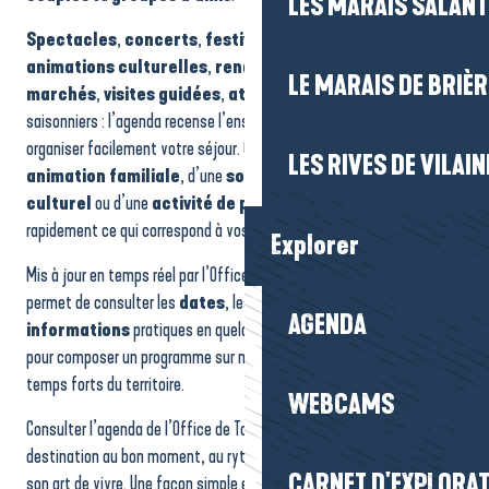
LES MARAIS SALAN
Concert : Vivaldi, les quatre saisons
Atelier enfant - pirogue d'Océanie
Spectacles
,
concerts
,
festivals
,
expositions
,
Animation « Le Monde de Plancto »
animations culturelles
,
rendez-vous sportifs
,
ANNULE - Concert - Cap Ouest
LE MARAIS DE BRIÈR
marchés
,
visites guidées
,
ateliers
ou temps forts
saisonniers : l’agenda recense l’ensemble des idées de sorties pour
organiser facilement votre séjour. Que vous soyez en quête d’une
LES RIVES DE VILAIN
animation familiale
, d’une
soirée festive
, d’un
événement
culturel
ou d’une
activité de plein air
, vous trouverez
rapidement ce qui correspond à vos envies.
Explorer
Mis à jour en temps réel par l’Office de Tourisme, l’agenda vous
permet de consulter les
dates
, les
lieux
, les
horaires
et les
AGENDA
informations
pratiques en quelques clics. Il est un véritable allié
pour composer un programme sur mesure, au fil des saisons et des
temps forts du territoire.
WEBCAMS
Consulter l’agenda de l’Office de Tourisme, c’est s’assurer de vivre la
destination au bon moment, au rythme de ses
événements
et de
CARNET D'EXPLORA
son art de vivre. Une façon simple et efficace de profiter pleinement