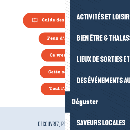
ACTIVITÉS ET LOISI
Guide des Animations
BIEN ÊTRE & THALA
Feux d’artifice
Ce week-end
LIEUX DE SORTIES E
Cette semaine
DES ÉVÉNEMENTS AU
Tout l’agenda
Déguster
SAVEURS LOCALES
DÉCOUVREZ, RESPIREZ, VIBREZ !