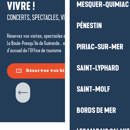
VIVRE !
MESQUER-QUIMIAC
CONCERTS, SPECTACLES, VISITES...
PÉNESTIN
Réservez vos visites, spectacles et événements à ne pas manquer à
La Baule-Presqu’île de Guérande… en un clic ou dans l’un des points
PIRIAC-SUR-MER
d’accueil de l’Office de tourisme
SAINT-LYPHARD
Réservez vos billets
Visites Guidées
SAINT-MOLF
BORDS DE MER