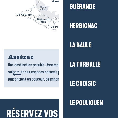
Guérande
						
GUÉRANDE
Marais
					
salants
					
Le Croisic
						
La Baule
						
Batz-sur
						
-Mer
						
HERBIGNAC
Le Pouliguen
						
La Loire
		
LA BAULE
Assérac
LA TURBALLE
Une destination paisible, Assérac séduit par ses plages, ses marais
salants et ses espaces naturels préservés. Ici, la mer et la terre se
rencontrent en douceur, dessinant des...
LE CROISIC
LE POULIGUEN
RÉSERVEZ VOS MOMENTS À