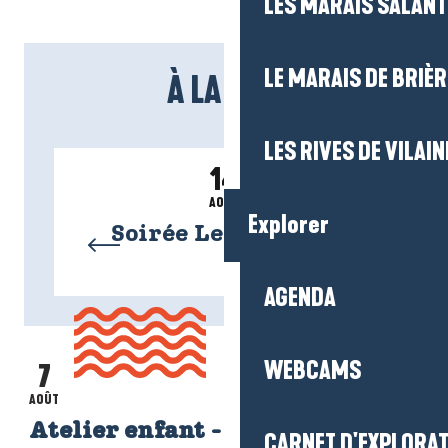
LES MARAIS SALAN
LE MARAIS DE BRIÈR
À LA UNE
LES RIVES DE VILAIN
14
AOÛT
Explorer
Soirée Les Mytilus
C
AGENDA
AGENDA
WEBCAMS
7
Lire la suite
AOÛT
Atelier enfant - bateau à aubes
CARNET D'EXPLORA