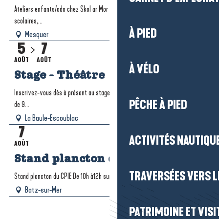
Ateliers enfants/ado chez Skol ar Mor - Vacances Pendant les vacances
scolaires,...
À PIED
Mesquer
5
7
AOÛT
AOÛT
À VÉLO
Stage - Théâtre
Inscrivez-vous dès à présent au stage de théâtre. Pour les enfants à partir
PÊCHE À PIED
de 9...
La Baule-Escoublac
7
ACTIVITÉS NAUTIQUE
AOÛT
Stand plancton du CPIE
TRAVERSÉES VERS LE
Stand plancton du CPIE De 10h à12h sur le parking de la plage Valentin La...
Batz-sur-Mer
PATRIMOINE ET VISI