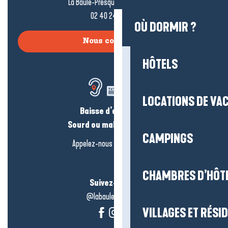
La Baule-Presqu’île de Guérande
02 40 24 34 44
OÙ DORMIR ?
Nous contacter
HÔTELS
LOCATIONS DE VA
Baisse d’audition ?
Sourd ou malentendant ?
CAMPINGS
Appelez-nous en
cliquant-ici
CHAMBRES D’HÔT
Suivez-nous !
@labauleguérande
VILLAGES ET RÉS