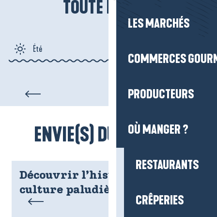
TOUTE L’ANNÉE
LES MARCHÉS
Été
COMMERCES GOUR
Automne
Pen Bron, un écrin naturel face
PRODUCTEURS
au Croisic
Hiver
OÙ MANGER ?
ENVIE(S) DU MOMENT
Printemps
RESTAURANTS
Découvrir l’histoire de la
culture paludière !
CRÊPERIES