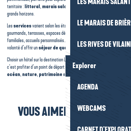
LES MARAIS SALAN
territoire :
littoral
,
marais salants
,
espaces naturels
et
grands horizons.
LE MARAIS DE BRIÈR
Les
services
varient selon les établissements : petits-déjeuners
gourmands, terrasses, espaces détente, piscines, chambres
familiales, accueils personnalisés… mais tous partagent la même
LES RIVES DE VILAIN
volonté d’offrir un
séjour de qualité
, confortable et serein.
Choisir un hôtel sur la destination La Baule-Presqu’île de Guérande,
Explorer
c’est profiter d’un point de départ idéal pour découvrir la région, entre
océan
,
nature
,
patrimoine
et
douceur de vivre
.
AGENDA
WEBCAMS
VOUS AIMEREZ AUSSI...
Hébergement Mesquer-
Quimiac
CARNET D'EXPLORA