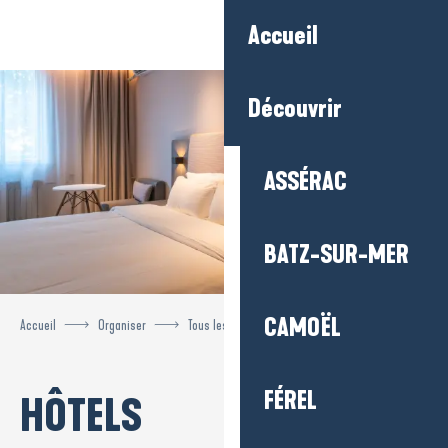
Aller
Accueil
au
contenu
principal
Découvrir
ASSÉRAC
BATZ-SUR-MER
CAMOËL
Accueil
Organiser
Tous les hébergements
Hôtels
FÉREL
HÔTELS