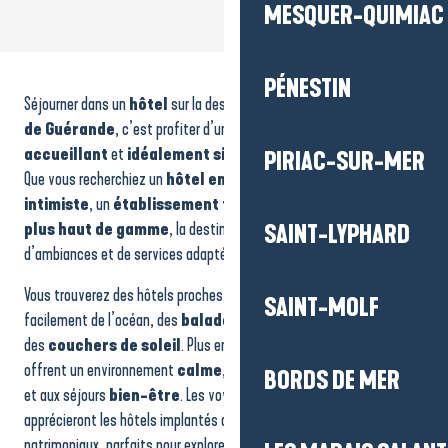
MESQUER-QUIMIAC
Hôtel - Mona Lisa
Hôtel - Bo & Mia
PÉNESTIN
Séjourner dans un
hôtel
sur la destination
La Baule-Presqu’île
Hôtel - Westotel Le Pouliguen
Hôtel - Best Western Garden and Spa
de Guérande
, c’est profiter d’un hébergement
confortable
,
Hôtel - Le Relais Marine
accueillant
et
idéalement situé
pour découvrir le territoire.
PIRIAC-SUR-MER
Hôtel - Le Saint-Christophe
Que vous recherchiez un
hôtel en bord de mer
, une
adresse
Hôtel - Les copains d'amour
intimiste
, un
établissement familial
ou une
expérience
Hôtel - l'Auberge Bretonne
plus haut de gamme
, la destination propose un large choix
SAINT-LYPHARD
Hôtel - Amirauté
d’ambiances et de services adaptés à toutes les envies.
Grand Hôtel de l'Océan
Hôtel - Relais Thalasso Pornichet Baie de La Baule
Vous trouverez des hôtels proches des
plages
pour profiter
SAINT-MOLF
Best Western Hôtel de la Cité & Spa
facilement de l’océan, des
balades
, des
activités
nautiques
ou
des
couchers de soleil
. Plus en retrait, d’autres établissements
offrent un environnement
calme
, propice au
repos
, à la
détente
BORDS DE MER
et aux séjours
bien-être
. Les voyageurs en quête d’authenticité
apprécieront les hôtels implantés dans des cadres plus naturels ou
patrimoniaux, parfaits pour explorer les paysages emblématiques du