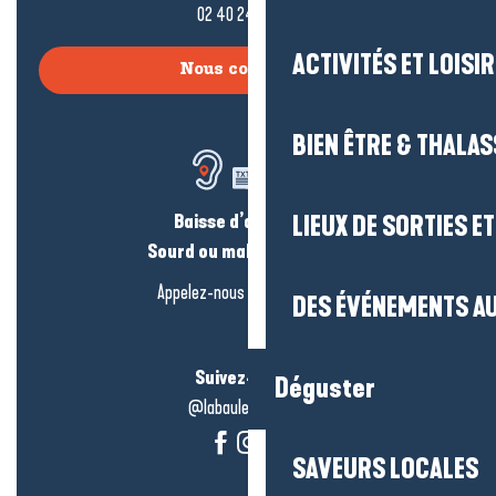
02 40 24 34 44
ACTIVITÉS ET LOISI
Nous contacter
BIEN ÊTRE & THALA
Baisse d’audition ?
LIEUX DE SORTIES E
Sourd ou malentendant ?
Appelez-nous en
cliquant-ici
DES ÉVÉNEMENTS AU
Suivez-nous !
Déguster
@labauleguérande
SAVEURS LOCALES