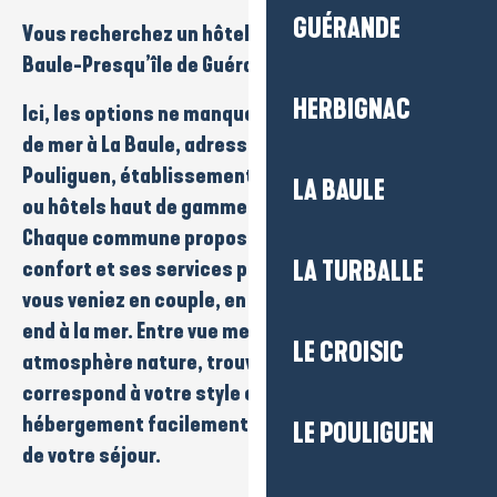
GUÉRANDE
Vous recherchez un
hôtel
sur la destination
La
Baule-Presqu’île de Guérande
?
HERBIGNAC
Ici, les options ne manquent pas : hôtels en
bord
de mer
à La Baule,
adresses de charme
au
Pouliguen,
établissements familiaux
à Guérande
LA BAULE
ou
hôtels haut de gamme
proches des plages.
Chaque commune propose son ambiance, son
confort et ses services pour un séjour réussi, que
LA TURBALLE
vous veniez en
couple
, en
famille
ou pour un
week-
end
à la mer. Entre vue mer, charme authentique ou
LE CROISIC
atmosphère nature, trouvez l’hôtel qui
correspond à votre style et réservez votre
hébergement facilement pour profiter pleinement
LE POULIGUEN
de votre séjour.