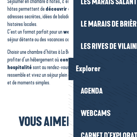
LES MARAIS SALAN
Séjourner en chambre d’hôtes, c’est profiter d’échanges avec vos
hôtes permettent de
découvrir autrement
la Presqu’île :
adresses secrètes, idées de balades, activités à ne pas manquer ou
LE MARAIS DE BRIÈR
histoires locales.
C’est un format parfait pour un
week-end en amoureux
, un
séjour détente ou des vacances centrées sur la découverte.
LES RIVES DE VILAIN
Choisir une chambre d’hôtes à La Baule-Presqu’île de Guérande, c’est
profiter d’un hébergement où
convivialité
,
charme
et
hospitalité
sont au rendez-vous. Trouvez la maison qui vous
Explorer
ressemble et vivez un séjour plein de rencontres, de saveurs locales
et de moments simples.
AGENDA
WEBCAMS
VOUS AIMEREZ AUSSI...
CARNET D'EXPLORA