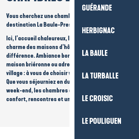
GUÉRANDE
Vous cherchez une
chambre d’hôtes
sur la
destination La Baule-Presqu’île de Guérande ?
HERBIGNAC
Ici, l’accueil chaleureux, la convivialité et le
charme des maisons d’hôtes font toute la
LA BAULE
différence. Ambiance
bord de mer
,
cadre nature
,
maison briéronne
ou
adresse cosy
en cœur de
village : à vous de choisir votre atmosphère idéale.
LA TURBALLE
Que vous séjourniez en
duo
, en
famille
ou pour un
week-end
, les chambres d’hôtes vous offrent
LE CROISIC
confort, rencontres et un vrai goût du territoire.
LE POULIGUEN
La Fleur des Marais
Chambres d'hôtes à Careil