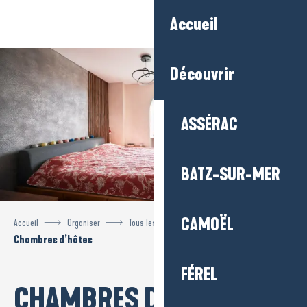
Aller
Accueil
au
contenu
principal
Découvrir
ASSÉRAC
BATZ-SUR-MER
CAMOËL
Accueil
Organiser
Tous les hébergements
Chambres d’hôtes
FÉREL
CHAMBRES D’HÔTES