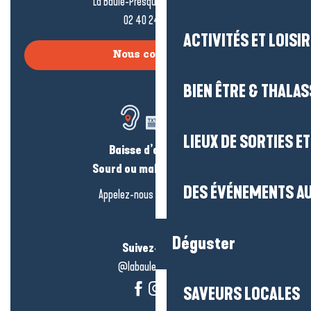
La Baule-Presqu’île de Guérande
02 40 24 34 44
ACTIVITÉS ET LOISI
Nous contacter
BIEN ÊTRE & THALA
LIEUX DE SORTIES E
Baisse d’audition ?
Sourd ou malentendant ?
DES ÉVÉNEMENTS AU
Appelez-nous en
cliquant-ici
Déguster
Suivez-nous !
@labauleguérande
SAVEURS LOCALES