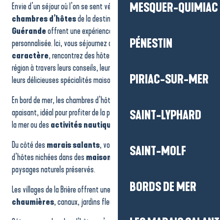
MESQUER-QUIMIAC
Envie d’un séjour où l’on se sent véritablement accueilli ? Les
Au Beau Jardin Fleuri
Chez Mme Brasselet
chambres d’hôtes
de la destination
La Baule-Presqu’île de
La Guérandière
Guérande
offrent une expérience
chaleureuse
, conviviale et
Villa La Ruche
PÉNESTIN
personnalisée. Ici, vous séjournez dans des
maisons de
L'Embellie
caractère
, rencontrez des hôtes passionnés et découvrez la
Le Moulin de Beaulieu
région à travers leurs conseils, leurs bonnes adresses et souvent…
Fresanely - Chez Mme Drouet
PIRIAC-SUR-MER
leurs délicieuses spécialités maison.
Chez Lilette
La Maison du Traict
En bord de mer, les chambres d’hôtes proposent un cadre lumineux et
La Marée Hôtes
apaisant, idéal pour profiter de la plage, des
balades
sur le long de
SAINT-LYPHARD
la mer ou des
activités nautiques
.
Du côté des
marais salants
, vous trouverez des chambres
SAINT-MOLF
d’hôtes nichées dans des
maisons typiques
ou dans des
paysages naturels préservés.
BORDS DE MER
Les villages de la Brière offrent une ambiance encore différente :
chaumières
, canaux, jardins fleuris et
calme
absolu.