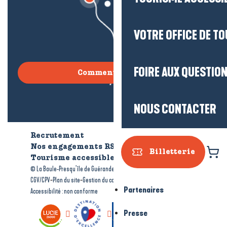
VOTRE OFFICE DE T
FOIRE AUX QUESTIO
Comment venir ?
NOUS CONTACTER
Recrutement
Qui sommes-nous ?
Nos engagements RSE
Billetterie
Tourisme accessible
Brochures
-
-
© La Baule-Presqu’île de Guérande tourisme
Mentions légales
-
-
-
CGV/CPV
Plan du site
Gestion du consentement
Partenaires
Accessibilité : non conforme
Presse