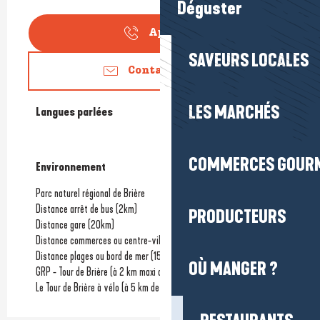
Déguster
Appeler
SAVEURS LOCALES
Contactez-nous
LES MARCHÉS
Langues parlées
Langues parlées
COMMERCES GOUR
Environnement
Environnement
Parc naturel régional de Brière
Distance arrêt de bus
(2km)
PRODUCTEURS
Distance gare
(20km)
Distance commerces ou centre-ville
(2km)
Distance plages ou bord de mer
(15km)
OÙ MANGER ?
GRP - Tour de Brière (à 2 km maxi du circuit)
Le Tour de Brière à vélo (à 5 km de l'itinéraire)