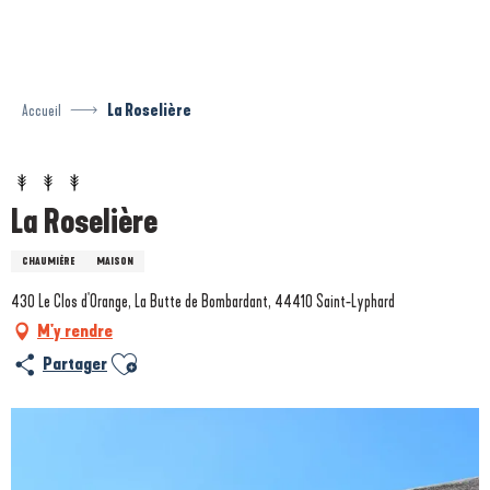
Aller
au
contenu
principal
Accueil
La Roselière
La Roselière
CHAUMIÈRE
MAISON
430 Le Clos d'Orange, La Butte de Bombardant, 44410 Saint-Lyphard
M'y rendre
Ajouter aux favoris
Partager