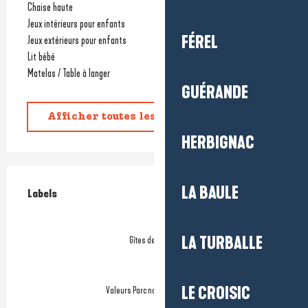
Chaise haute
Jeux intérieurs pour enfants
FÉREL
Jeux extérieurs pour enfants
Lit bébé
Matelas / Table à langer
GUÉRANDE
Afficher toutes les prestations
HERBIGNAC
Offres de prestations
LA BAULE
Labels
Labels
LA TURBALLE
Gîtes de France
LE CROISIC
Valeurs Parc naturel de Brière