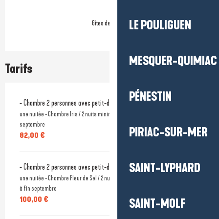
LE POULIGUEN
Gîtes de France
MESQUER-QUIMIAC
Tarifs
PÉNESTIN
Tarifs 2026
- Chambre 2 personnes avec petit-déjeuner
une nuitée - Chambre Iris / 2 nuits minimum, 3 nuits minimum de mai à fin
septembre
PIRIAC-SUR-MER
82,00 €
SAINT-LYPHARD
- Chambre 2 personnes avec petit-déjeuner
une nuitée - Chambre Fleur de Sel / 2 nuits minimum, 3 nuits minimum de mai
à fin septembre
100,00 €
SAINT-MOLF