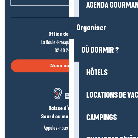
AGENDA GOURMA
Organiser
Office de tourisme
La Baule-Presqu’île de Guérande
OÙ DORMIR ?
02 40 24 34 44
Nous contacter
HÔTELS
LOCATIONS DE VA
Baisse d’audition ?
CAMPINGS
Sourd ou malentendant ?
Appelez-nous en
cliquant-ici