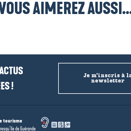
VOUS AIMEREZ AUSSI..
Hébergement Herbignac
 ACTUS
Je m’inscris à l
newsletter
ES !
de tourisme
resqu’île de Guérande