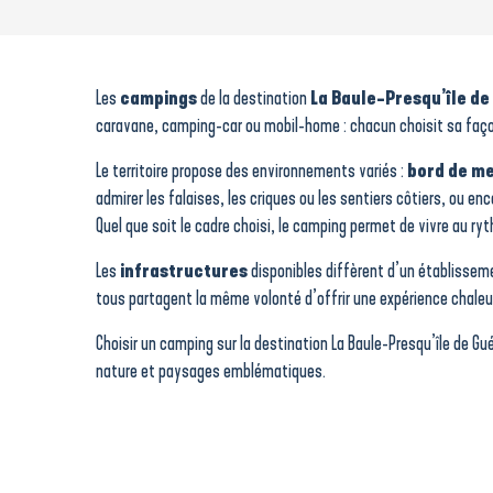
Camping "Chadotel Les Iles"
Camping - Les Chardons Bleus
Camping - Le Beaupré
Les
campings
de la destination
La Baule-Presqu’île d
Camping Municipal - Les Mouettes
caravane, camping-car ou mobil-home : chacun choisit sa façon 
Camping Municipal - Le Clein
Camping - L'Eden
Le territoire propose des environnements variés :
bord de m
Bontempo Village Le Pouldroit
admirer les falaises, les criques ou les sentiers côtiers, ou e
Aire de camping-cars Le Véridet
Quel que soit le cadre choisi, le camping permet de vivre au r
Camping - Village vacances Cévéo Château de Tréambert
Camping - Le Welcome
Les
infrastructures
disponibles diffèrent d’un établisseme
Camping - Le Domaine du Mès
tous partagent la même volonté d’offrir une expérience chaleu
Camping de la Baie
Choisir un camping sur la destination La Baule-Presqu’île de Gu
nature et paysages emblématiques.