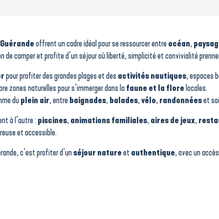
e Guérande
offrent un cadre idéal pour se ressourcer entre
océan
,
paysag
de camper et profite d’un séjour où liberté, simplicité et convivialité prenne
er
pour profiter des grandes plages et des
activités nautiques
, espaces b
ncore zones naturelles pour s’immerger dans la
faune et la flore
locales.
ythme du
plein air
, entre
baignades
,
balades
,
vélo
,
randonnées
et soi
nt à l’autre :
piscines
,
animations familiales
,
aires de jeux
,
resta
reuse et accessible.
érande, c’est profiter d’un
séjour nature
et
authentique
, avec un accès