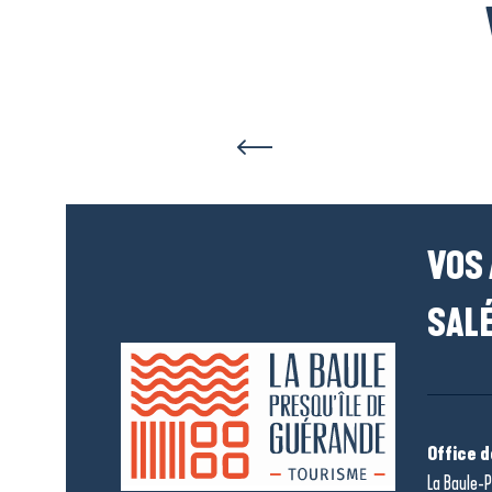
VOS
SALÉ
Office 
La Baule-P