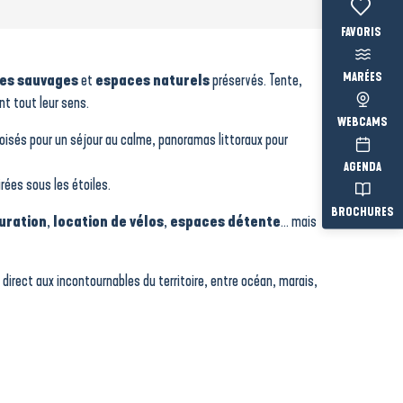
Voir les fav
MARÉES
es sauvages
et
espaces naturels
préservés. Tente,
nt tout leur sens.
WEBCAMS
oisés pour un séjour au calme, panoramas littoraux pour
AGENDA
rées sous les étoiles.
BROCHURES
uration
,
location de vélos
,
espaces détente
… mais
 direct aux incontournables du territoire, entre océan, marais,