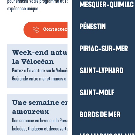
pour enrichir votre programme et faire de chaque moment une
MESQUER-QUIMIAC
expérience unique.
PÉNESTIN
Contacter un conseiller
PIRIAC-SUR-MER
Week-end nature et vélo sur
la Vélocéan
SAINT-LYPHARD
Partez à l’aventure sur la Vélocéan et découvrez la Presqu’île de
Guérande entre mer et marais à vélo, le temps d’un week-end.
SAINT-MOLF
Une semaine en hiver en
amoureux
BORDS DE MER
Une semaine en hiver sur la Presqu’île de Guérande : nature,
balades, thalasso et découvertes pour un séjour à deux.