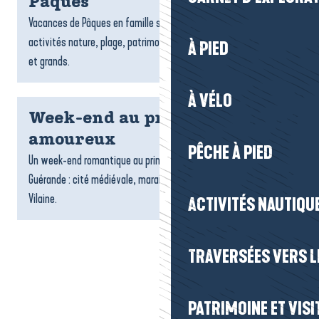
Pâques
Vacances de Pâques en famille sur la Presqu’île de Guérande :
activités nature, plage, patrimoine et découvertes pour petits
À PIED
et grands.
À VÉLO
Week-end au printemps en
amoureux
PÊCHE À PIED
Un week-end romantique au printemps en Presqu’île de
Guérande : cité médiévale, marais salants et balade sur la
Vilaine.
ACTIVITÉS NAUTIQUE
TRAVERSÉES VERS LE
PATRIMOINE ET VISI