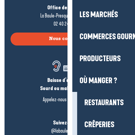
Office de tourisme
LES MARCHÉS
La Baule-Presqu’île de Guérande
02 40 24 34 44
COMMERCES GOUR
Nous contacter
PRODUCTEURS
OÙ MANGER ?
Baisse d’audition ?
Sourd ou malentendant ?
Appelez-nous en
cliquant-ici
RESTAURANTS
Suivez-nous !
CRÊPERIES
@labauleguérande