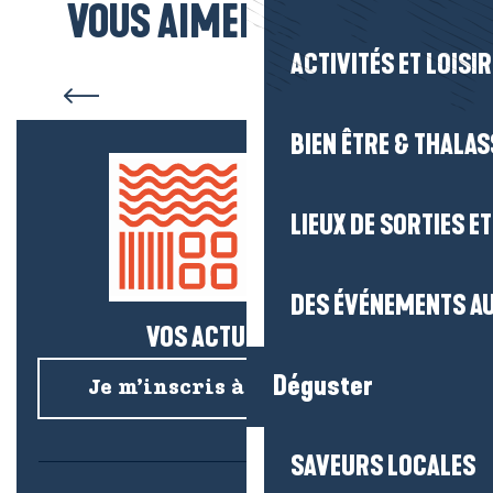
VOUS AIMEREZ AUSSI...
Marion et Paul, Le jardin
ACTIVITÉS ET LOISI
d’Aliwen
BIEN ÊTRE & THALA
LIEUX DE SORTIES E
DES ÉVÉNEMENTS AU
VOS ACTUS SALÉES !
Déguster
Je m’inscris à la newsletter
SAVEURS LOCALES