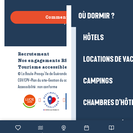
OÙ DORMIR ?
Comment venir ?
HÔTELS
Recrutement
Qui sommes-nous ?
LOCATIONS DE VA
Nos engagements RSE
Tourisme accessible
Brochures
-
-
© La Baule-Presqu’île de Guérande tourisme
Mentions légales
CAMPINGS
-
-
-
CGV/CPV
Plan du site
Gestion du consentement
Accessibilité : non conforme
CHAMBRES D’HÔT
VILLAGES ET RÉS