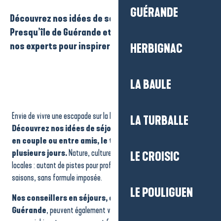
GUÉRANDE
Découvrez nos idées de séjour sur La Baule-
Presqu’île de Guérande et profitez des conseils de
nos experts pour inspirer vos escapades.
HERBIGNAC
LA BAULE
Envie de vivre une escapade sur la Presqu’île de Guérande ?
LA TURBALLE
Découvrez nos idées de séjour pour voyager en famille,
en couple ou entre amis, le temps d’un week-end ou de
plusieurs jours.
Nature, culture, détente, balades ou saveurs
LE CROISIC
locales : autant de pistes pour profiter de la destination en toutes
saisons, sans formule imposée.
LE POULIGUEN
Nos conseillers en séjours, experts de la Presqu’île de
Guérande
, peuvent également vous donner de précieux conseils