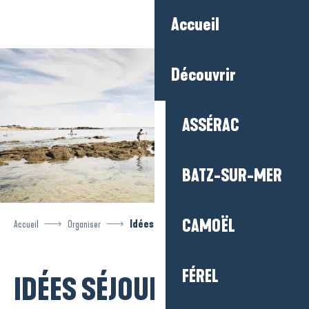
Aller
Accueil
au
contenu
principal
Découvrir
ASSÉRAC
BATZ-SUR-MER
CAMOËL
Accueil
Organiser
Idées séjour
FÉREL
Ajouter aux favoris
IDÉES SÉJOUR