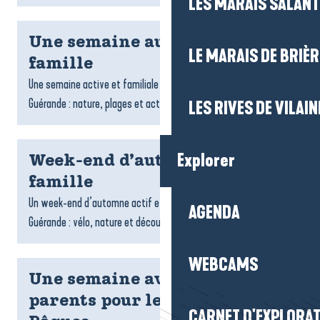
LES MARAIS SALAN
Une semaine au printemps en
LE MARAIS DE BRIÈR
famille
Une semaine active et familiale au printemps en Presqu’île de
Guérande : nature, plages et activités sportives.
LES RIVES DE VILAIN
Explorer
Week-end d’automne en
famille
Un week-end d’automne actif et familial dans la Presqu’île de
AGENDA
Guérande : vélo, nature et découvertes.
WEBCAMS
Une semaine avec les grands-
parents pour les vacances de
CARNET D'EXPLORA