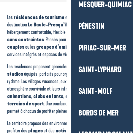
MESQUER-QUIMIAC
Relais International de la Jeunesse CLAJ
Le Razay - Fol 74
Les
résidences de tourisme
et
villages vacances
de la
Goélia – Résidence les Voiles blanches
Le Domaine de Cramphore - Pierre et Vacances
destination
La Baule-Presqu’île de Guérande
offrent un
PÉNESTIN
La Maison Rivage
hébergement confortable, flexible et idéal pour profiter d’un
séjour
Villages Clubs du Soleil La Baule - Le Saint Saens
sans contraintes
. Pensés pour accueillir les
familles
, les
Résidence de Vacances "Les Gabelous"
couples
ou les
groupes d’amis
, ils combinent autonomie,
PIRIAC-SUR-MER
Centre du Palandrin
services intégrés et espaces de vie adaptés à toutes les envies.
Goélia Résidence Royal Park
Les résidences proposent généralement des
appartements
ou
SAINT-LYPHARD
studios
équipés, parfaits pour organiser vos journées à votre
rythme. Les villages vacances, eux, se distinguent par leur
atmosphère conviviale et leurs infrastructures sur place :
piscines
,
SAINT-MOLF
animations
,
clubs enfants
,
espaces de détente
ou
terrains de sport
. Une combinaison qui facilite les vacances et
permet à chacun de profiter pleinement.
BORDS DE MER
Le territoire propose des environnements variés : bord de mer pour
profiter des
plages
et des
activités nautiques
, zones