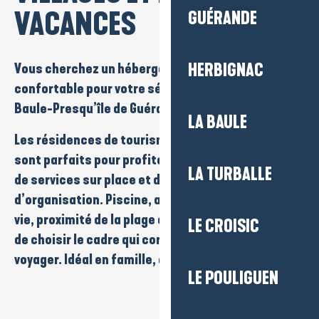
VACANCES
GUÉRANDE
Vous cherchez un hébergement pratique et
HERBIGNAC
confortable pour votre séjour sur la destination La
Baule-Presqu’île de Guérande ?
LA BAULE
Les
résidences de tourisme
et
villages vacances
sont parfaits pour profiter d’un logement équipé,
LA TURBALLE
de services sur place et d’une vraie liberté
d’organisation.
Piscine
,
animations
,
espaces de
vie
,
proximité de la plage
ou de la
nature
… à vous
LE CROISIC
de choisir le cadre qui correspond à votre façon de
voyager. Idéal en famille, entre amis ou en duo.
LE POULIGUEN