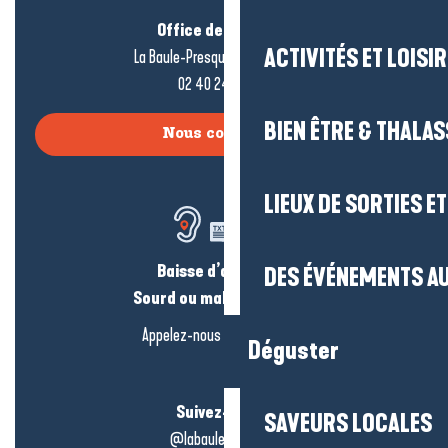
Office de tourisme
ACTIVITÉS ET LOISI
La Baule-Presqu’île de Guérande
02 40 24 34 44
BIEN ÊTRE & THALA
Nous contacter
LIEUX DE SORTIES E
Baisse d’audition ?
DES ÉVÉNEMENTS AU
Sourd ou malentendant ?
Appelez-nous en
cliquant-ici
Déguster
Suivez-nous !
SAVEURS LOCALES
@labauleguérande