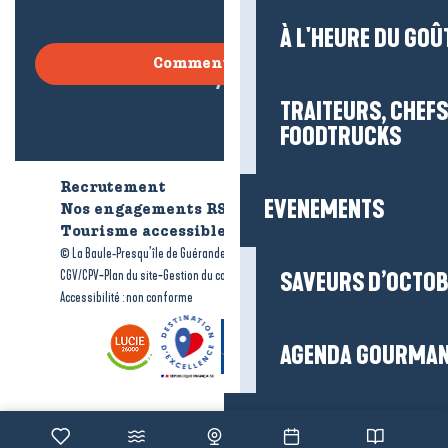
À L'HEURE DU GOÛ
Comment venir ?
TRAITEURS, CHEFS
FOODTRUCKS
Recrutement
Qui sommes-nous ?
EVENEMENTS
Nos engagements RSE
Tourisme accessible
Brochures
-
-
© La Baule-Presqu’île de Guérande tourisme
Mentions légales
-
-
-
CGV/CPV
Plan du site
Gestion du consentement
SAVEURS D’OCTO
Accessibilité : non conforme
AGENDA GOURMA
Organiser