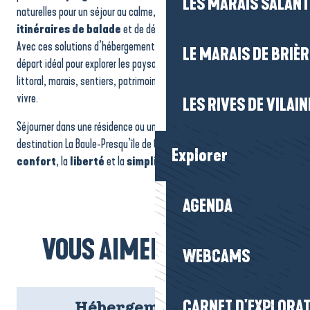
LES MARAIS SALAN
naturelles pour un séjour au calme, ou espaces proches des
itinéraires de balade
et de découverte.
Avec ces solutions d’hébergement, vous profitez d’un point de
LE MARAIS DE BRIÈR
départ idéal pour explorer les paysages emblématiques du territoire :
littoral, marais, sentiers, patrimoine, grands espaces et douceur de
vivre.
LES RIVES DE VILAIN
Séjourner dans une résidence ou un village vacances sur la
destination La Baule-Presqu’île de Guérande, c’est choisir le
Explorer
confort
, la
liberté
et la
simplicité
.
AGENDA
VOUS AIMEREZ AUSSI...
WEBCAMS
CARNET D'EXPLORA
Hébergement Férel