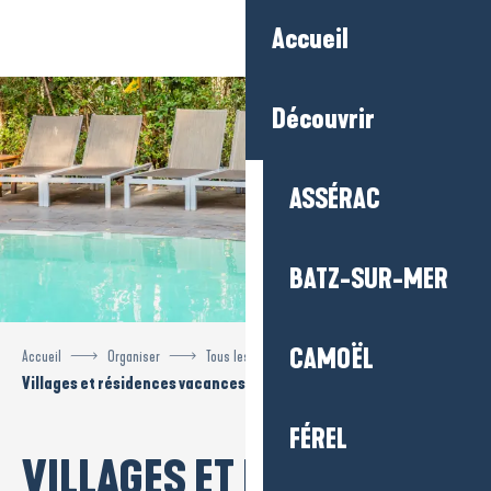
Aller
Accueil
au
contenu
principal
Découvrir
ASSÉRAC
BATZ-SUR-MER
CAMOËL
Accueil
Organiser
Tous les hébergements
Villages et résidences vacances
FÉREL
VILLAGES ET RÉSIDENCES