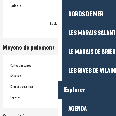
Offres de prestations
Labels
Labels
BORDS DE MER
La Clef Verte
LES MARAIS SALAN
Moyens de paiement
LE MARAIS DE BRIÈR
Cartes bancaires
LES RIVES DE VILAIN
Chèques
Chèques vacances
Explorer
Espèces
AGENDA