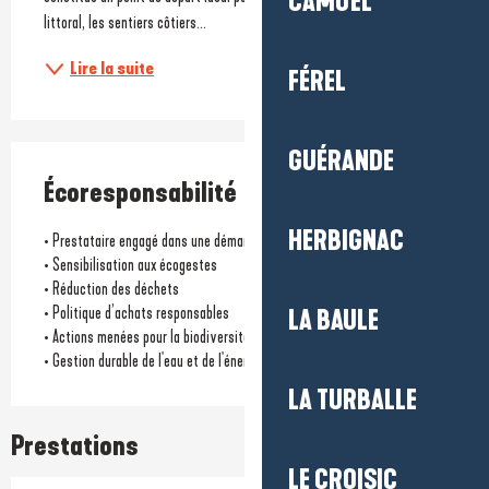
CAMOËL
littoral, les sentiers côtiers...
Lire la suite
FÉREL
GUÉRANDE
Écoresponsabilité
HERBIGNAC
• Prestataire engagé dans une démarche environnementale
• Sensibilisation aux écogestes
• Réduction des déchets
• Politique d’achats responsables
LA BAULE
• Actions menées pour la biodiversité locale
• Gestion durable de l'eau et de l'énergie
LA TURBALLE
Prestations
LE CROISIC