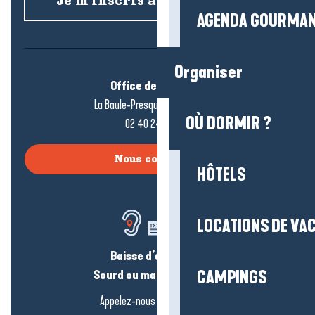
Je m’inscris à la newsletter
AGENDA GOURMA
Organiser
Office de tourisme
La Baule-Presqu’île de Guérande
OÙ DORMIR ?
02 40 24 34 44
Nous contacter
HÔTELS
LOCATIONS DE VA
Baisse d’audition ?
Sourd ou malentendant ?
CAMPINGS
Appelez-nous en
cliquant-ici