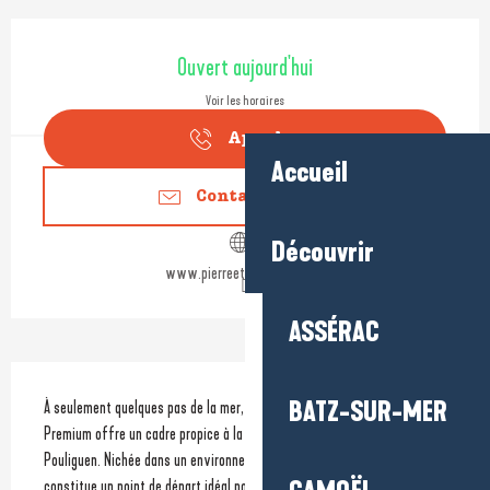
Ouverture et coordonnées
Ouvert aujourd'hui
Voir les horaires
Appeler
Accueil
Contactez-nous
Découvrir
www.pierreetvacances.com
ASSÉRAC
Description
BATZ-SUR-MER
À seulement quelques pas de la mer, la résidence Pierre & Vacances 
Premium offre un cadre propice à la détente sur la côte sauvage du 
Pouliguen. Nichée dans un environnement calme et ressourçant, elle 
constitue un point de départ idéal pour découvrir les paysages du 