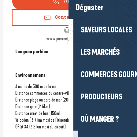
Appeler
Déguster
Contactez-nous
SAVEURS LOCALES
www.pierreetvacances.com
LES MARCHÉS
Langues parlées
Langues parlées
COMMERCES GOUR
Environnement
Environnement
A moins de 500 m de la mer
Distance commerces ou centre-ville
PRODUCTEURS
Distance plage ou bord de mer
(200m)
Distance gare
(2.5km)
Distance arrêt de bus
(150m)
OÙ MANGER ?
Vélocéan ( à 7 km maxi de l'itinéraire)
GR® 34 (à 2 km maxi du circuit)