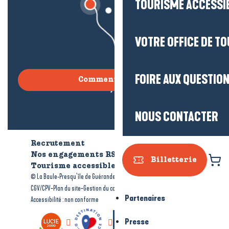
TOURISME ACCESSI
VOTRE OFFICE DE T
FOIRE AUX QUESTIO
Comment venir ?
NOUS CONTACTER
Recrutement
Qui sommes-nous ?
Nos engagements RSE
Billetterie
Tourisme accessible
Brochures
-
-
© La Baule-Presqu’île de Guérande tourisme
Mentions légales
-
-
-
CGV/CPV
Plan du site
Gestion du consentement
Partenaires
Accessibilité : non conforme
Presse