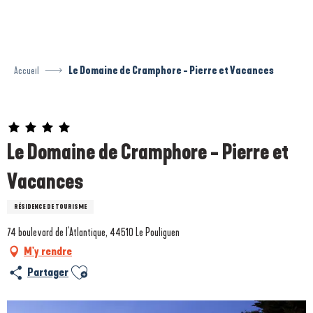
Aller
au
contenu
principal
Accueil
Le Domaine de Cramphore - Pierre et Vacances
Prestataire engagé dans une démarche environnementale
Le Domaine de Cramphore - Pierre et
Vacances
RÉSIDENCE DE TOURISME
74 boulevard de l'Atlantique, 44510 Le Pouliguen
M'y rendre
Ajouter aux favoris
Partager