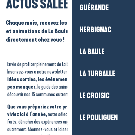
ACTUS SALÉES
GUÉRANDE
Chaque mois, recevez les bons plans, événements
HERBIGNAC
et animations de La Baule-Presqu’île de Guérande
directement chez vous !
LA BAULE
Envie de profiter pleinement de La Baule – Presqu’île de Guérande ?
Inscrivez-vous à notre newsletter !
Chaque mois, recevez nos
LA TURBALLE
idées sorties, les événements incontournables à ne
pas manquer,
le guide des animations et les bons plans pour
découvrir nos 15 communes autrement.
LE CROISIC
Que vous prépariez votre prochain séjour ou que vous
viviez ici à l’année,
notre sélection vous aide à repérer les temps
LE POULIGUEN
forts, dénicher des expériences originales et vivre la Presqu’île
autrement. Abonnez-vous et laissez-vous surprendre : chaque