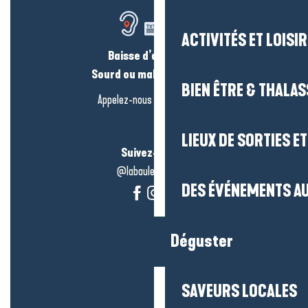
ACTIVITÉS ET LOISI
Baisse d’audition ?
Sourd ou malentendant ?
BIEN ÊTRE & THALA
Appelez-nous en
cliquant-ici
LIEUX DE SORTIES E
Suivez-nous !
@labauleguérande
DES ÉVÉNEMENTS AU
Déguster
SAVEURS LOCALES