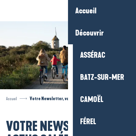
Aller
Accueil
au
contenu
principal
Découvrir
ASSÉRAC
BATZ-SUR-MER
CAMOËL
Accueil
Votre Newsletter, vos actus salées
FÉREL
VOTRE NEWSLETTER, VOS