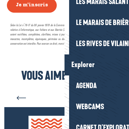
LES MARAIS SALAN
LE MARAIS DE BRIÈR
LES RIVES DE VILAIN
Explorer
VOUS AIMEREZ AUSSI
Les boutiques de votre Office
AGENDA
de tourisme
WEBCAMS
CARNET D'EXPLORA