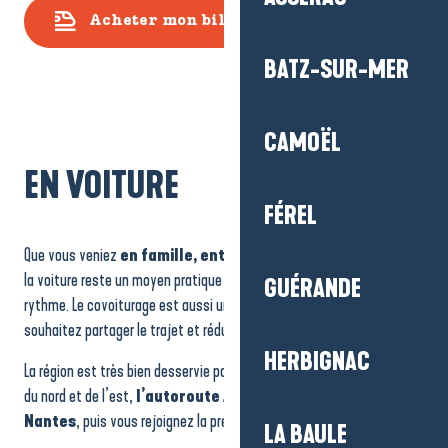
Acheter mon billet
BATZ-SUR-MER
CAMOËL
EN VOITURE
FÉREL
Que vous veniez
en famille, entre amis ou en covoiturage,
la voiture reste un moyen pratique pour découvrir la région à votre
GUÉRANDE
rythme. Le covoiturage est aussi une solution intéressante si vous
souhaitez partager le trajet et réduire votre impact écologique.
HERBIGNAC
La région est très bien desservie par la route. Depuis Paris ou les villes
du nord et de l’est,
l’autoroute A11 vous conduit jusqu’à
Nantes
, puis vous rejoignez la presqu’île par des voies rapides.
LA BAULE