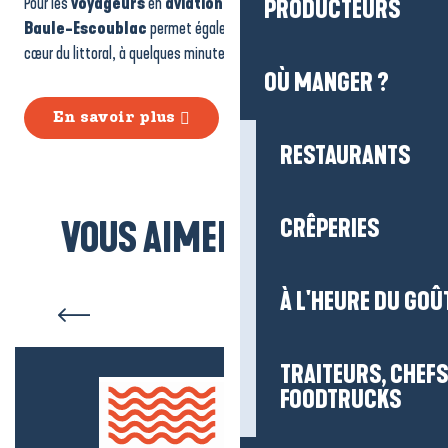
Pour les
voyageurs
en
aviation légère
,
l’aérodrome
de
La
PRODUCTEURS
Baule-Escoublac
permet également d’arriver directement au
cœur du littoral, à quelques minutes seulement de la baie.
OÙ MANGER ?
En savoir plus
RESTAURANTS
CRÊPERIES
VOUS AIMEREZ AUSSI...
Assérac
À L'HEURE DU GOÛ
TRAITEURS, CHEFS
FOODTRUCKS