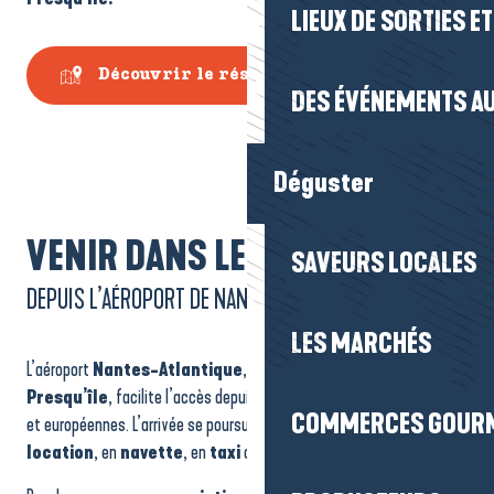
LIEUX DE SORTIES E
Découvrir le réseau Lila Presqu'île
DES ÉVÉNEMENTS AU
Déguster
VENIR DANS LE TERRITOIRE
SAVEURS LOCALES
DEPUIS L’AÉROPORT DE NANTES
LES MARCHÉS
L’aéroport
Nantes-Atlantique
, à environ
75 km
de la
Presqu’île
, facilite l’accès depuis de nombreuses villes françaises
COMMERCES GOUR
et européennes. L’arrivée se poursuit facilement en
voiture de
location
, en
navette
, en
taxi
ou en
covoiturage
.