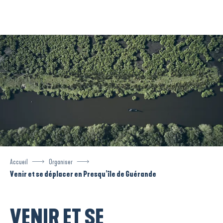
Aller
au
contenu
principal
Accueil
Organiser
Venir et se déplacer en Presqu’île de Guérande
VENIR ET SE