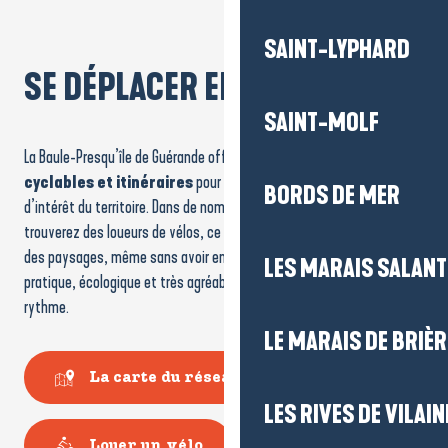
SAINT-LYPHARD
SE DÉPLACER EN VÉLO
SAINT-MOLF
La Baule-Presqu’île de Guérande offre de
nombreuses pistes
cyclables et itinéraires
pour explorer les différents points
BORDS DE MER
d’intérêt du territoire. Dans de nombreuses communes, vous
trouverez des loueurs de vélos, ce qui permet de profiter facilement
des paysages, même sans avoir emmené votre propre vélo. C’est
LES MARAIS SALAN
pratique, écologique et très agréable pour découvrir la région à son
rythme.
LE MARAIS DE BRIÈR
La carte du réseau cyclable
LES RIVES DE VILAIN
Louer un vélo