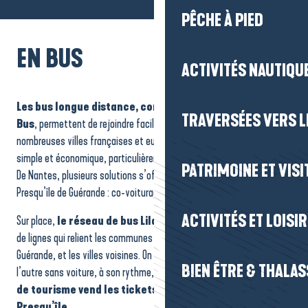
PÊCHE À PIED
EN BUS
ACTIVITÉS NAUTIQUE
Les bus longue distance, comme FlixBus ou BlaBlaCar
TRAVERSÉES VERS LE
Bus
, permettent de rejoindre facilement la ville de Nantes depuis de
nombreuses villes françaises et européennes. C’est une solution
simple et économique, particulièrement adaptée aux courts séjours.
PATRIMOINE ET VISI
De Nantes, plusieurs solutions s’offrent à vous pour rejoindre la
Presqu’île de Guérande : co-voiturage, train,…
ACTIVITÉS ET LOISI
Sur place,
le réseau de bus Lila Presqu’île
propose un réseau
de lignes qui relient les communes du littoral, la cité médiévale de
Guérande, et les villes voisines. On circule ainsi d’une commune à
BIEN ÊTRE & THALA
l’autre sans voiture, à son rythme, tout au long du séjour.
L’Office
de tourisme vend les tickets du réseau de bus Lila
Presqu’île.