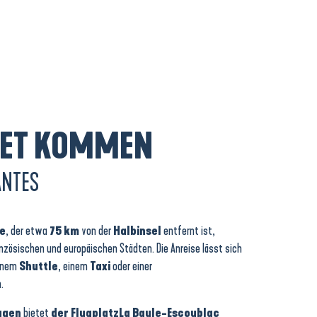
BIET KOMMEN
ANTES
e
, der etwa
75 km
von der
Halbinsel
entfernt ist,
ranzösischen und europäischen Städten. Die Anreise lässt sich
einem
Shuttle
, einem
Taxi
oder einer
.
ugen
bietet
der Flugplatz
La Baule-Escoublac