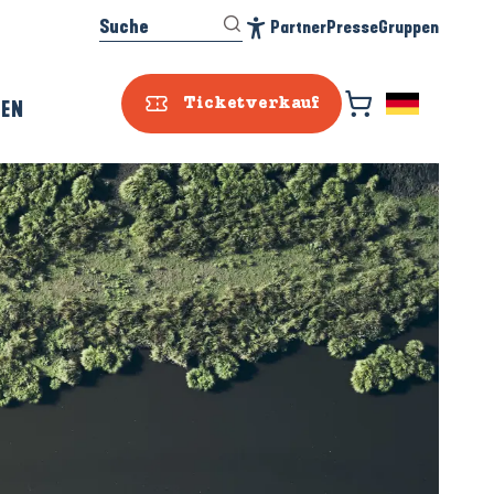
Suche
Partner
Presse
Gruppen
Accessibilité
REN
Ticketverkauf