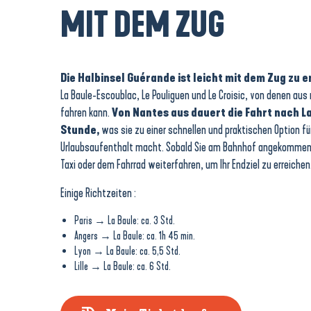
MIT DEM ZUG
Die Halbinsel Guérande ist leicht mit dem Zug zu e
La Baule-Escoublac, Le Pouliguen und Le Croisic, von denen aus 
fahren kann.
Von Nantes aus dauert die Fahrt nach La
Stunde,
was sie zu einer schnellen und praktischen Option f
Urlaubsaufenthalt macht. Sobald Sie am Bahnhof angekommen 
Taxi oder dem Fahrrad weiterfahren, um Ihr Endziel zu erreichen
Einige Richtzeiten :
Paris → La Baule: ca. 3 Std.
Angers → La Baule: ca. 1h 45 min.
Lyon → La Baule: ca. 5,5 Std.
Lille → La Baule: ca. 6 Std.