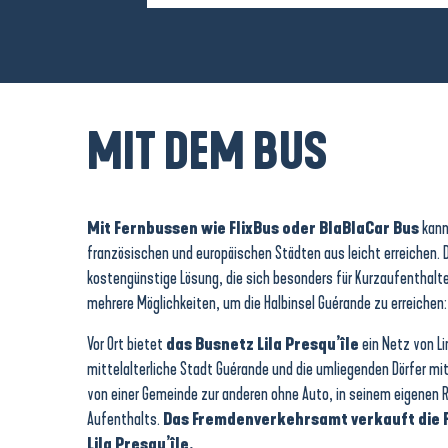
MIT DEM BUS
Mit Fernbussen wie FlixBus oder BlaBlaCar Bus
kann
französischen und europäischen Städten aus leicht erreichen. D
kostengünstige Lösung, die sich besonders für Kurzaufenthalte
mehrere Möglichkeiten, um die Halbinsel Guérande zu erreiche
Vor Ort bietet
das Busnetz Lila Presqu’île
ein Netz von Li
mittelalterliche Stadt Guérande und die umliegenden Dörfer mi
von einer Gemeinde zur anderen ohne Auto, in seinem eigene
Aufenthalts.
Das Fremdenverkehrsamt verkauft die 
Lila Presqu’île.