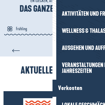
ENTDECKEN, ATMEN, VIBRIEREN!
DAS GANZE JAHR ÜBER
AKTIVITÄTEN UND FR
Frühling
WELLNESS & THALA
Sommer
Der regionale Naturpark
AUSGEHEN UND AUF
Brière
Herbst
VERANSTALTUNGEN I
AKTUELLE LUST(EN)
Winter
JAHRESZEITEN
Verkosten