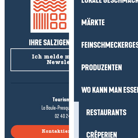
LOKALE GESCHMÄC
MÄRKTE
IHRE SALZIGEN NEUIGKEITEN!
FEINSCHMECKERGE
Ich melde mich für den
Newsletter an
PRODUZENTEN
WO KANN MAN ESSE
Tourismusbüro
La Baule-Presqu'île de Guérande
RESTAURANTS
02 40 24 34 44
Kontaktieren Sie uns
CRÊPERIEN