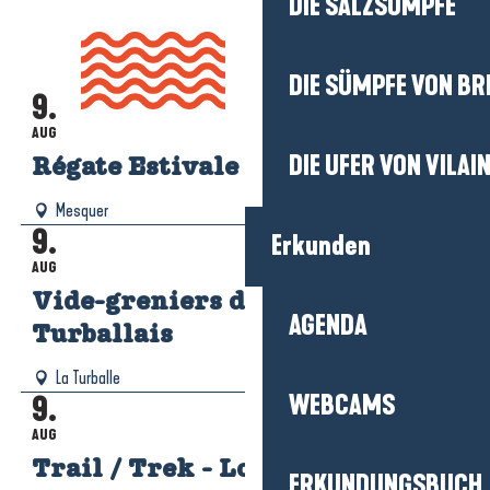
DIE SALZSÜMPFE
AGENDA
DIE SÜMPFE VON BR
9.
Mehr erfahren
AUG
DIE UFER VON VILAI
Régate Estivale de Quimiac
Mesquer
9.
Erkunden
AUG
Vide-greniers du Moto Club
AGENDA
Turballais
La Turballe
9.
WEBCAMS
AUG
Trail / Trek - Longe-Côte
ERKUNDUNGSBUCH