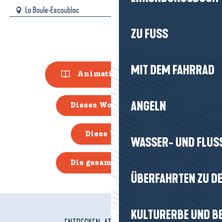
La Baule-Escoublac
ZU FUSS
MIT DEM FAHRRAD
Animationsführer
ANGELN
Dieses Wochenende
Diese Woche
WASSER- UND FLUS
Die gesamte Agenda
ÜBERFAHRTEN ZU DE
KULTURERBE UND B