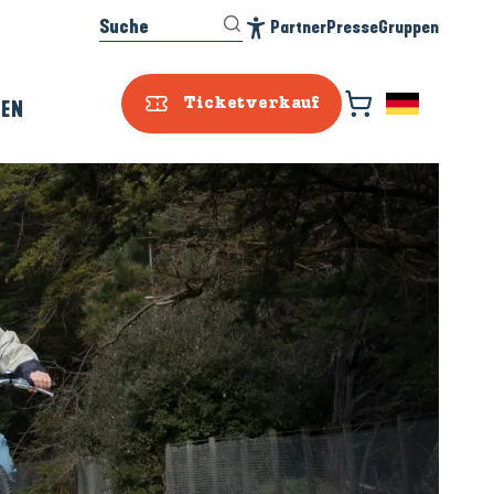
Suche
Partner
Presse
Gruppen
Accessibilité
REN
Ticketverkauf