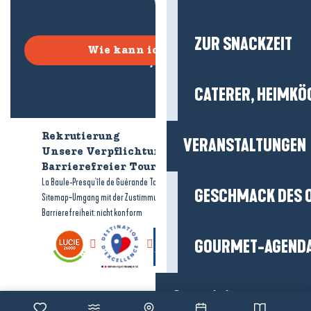
ZUR SNACKZEIT
Wie kann ich kommen?
CATERER, HEIMKÖ
Rekrutierung
Wer sind wir?
VERANSTALTUNGEN
Unsere Verpflichtungen
Barrierefreier Tourismus
Broschüren
-
-
La Baule-Presqu'île de Guérande Tourismus
Rechtliche Hinweise
GESCHMACK DES 
-
-
Sitemap
Umgang mit der Zustimmung
Barrierefreiheit: nicht konform
GOURMET-AGEND
Organisieren