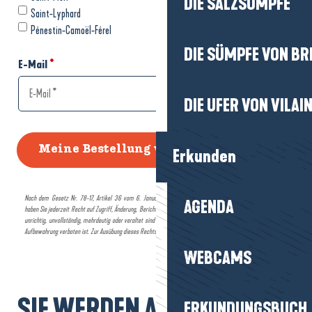
DIE SALZSÜMPFE
DIE SÜMPFE VON BR
DIE UFER VON VILAI
Erkunden
AGENDA
WEBCAMS
SIE WERDEN AUCH MÖGEN...
ERKUNDUNGSBUCH