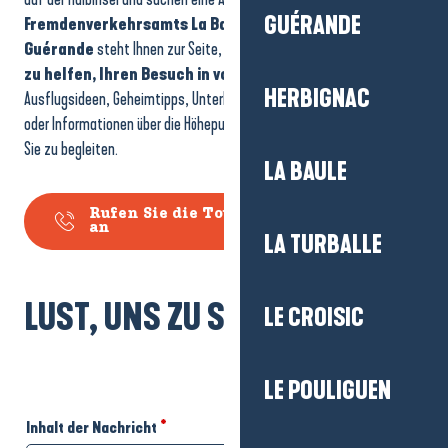
GUÉRANDE
Fremdenverkehrsamts La Baule-Presqu’île de
Guérande
steht Ihnen zur Seite, um Sie
zu beraten und Ihnen
zu helfen, Ihren Besuch in vollen Zügen zu genießen
.
HERBIGNAC
Ausflugsideen, Geheimtipps, Unterkünfte, Aktivitäten für die Familie
oder Informationen über die Höhepunkte der Region: Wir sind da, um
Sie zu begleiten.
LA BAULE
Rufen Sie die Touristeninformation
an
LA TURBALLE
LUST, UNS ZU SCHREIBEN?
LE CROISIC
LE POULIGUEN