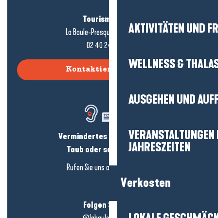
Tourismusbüro
AKTIVITÄTEN UND FR
La Baule-Presqu'île de Guérande
02 40 24 34 44
WELLNESS & THALA
Kontaktieren Sie uns
AUSGEHEN UND AUF
VERANSTALTUNGEN I
Vermindertes Hörvermögen?
JAHRESZEITEN
Taub oder schwerhörig?
Rufen Sie uns an in
hier klicken
Verkosten
Folgen Sie uns!