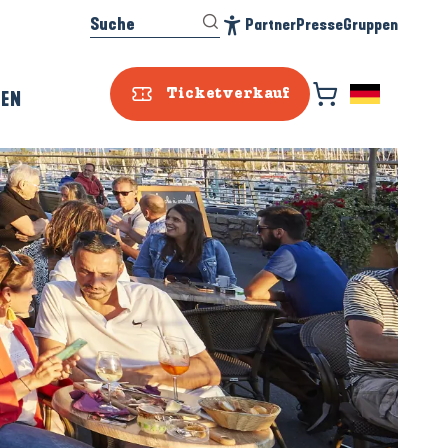
Suche
Partner
Presse
Gruppen
Accessibilité
REN
Ticketverkauf