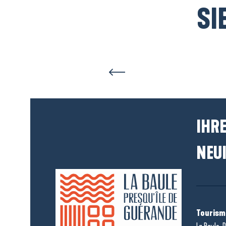
SI
IHRE
NEUI
Tourism