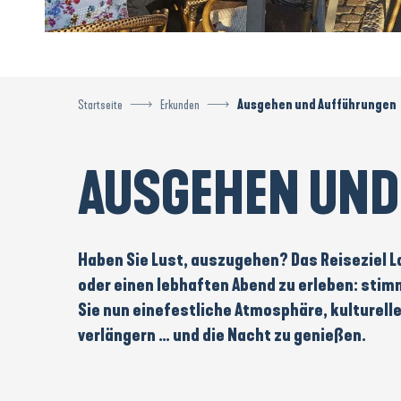
Startseite
Erkunden
Ausgehen und Aufführungen
AUSGEHEN UND
Haben Sie Lust, auszugehen? Das Reiseziel La
oder einen lebhaften Abend zu erleben:
stim
Sie nun eine
festliche Atmosphäre
,
kulturell
verlängern … und die Nacht zu genießen.