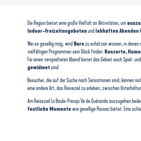
Casino Barrière La Baule
Cabaret La Plume Rouge
Hippodrome de Pornichet
Die Region bietet eine große Vielfalt an Aktivitäten, um
auszu
Palais des congrès et des festivals La Baule Atlantia
Indoor-Freizeitangeboten
und
lebhaften Abenden
k
Bar-Restaurant - Central Café
UP 2 PLAY - Votre terrain de jeux
Wer es gesellig mag, wird
Bars
zu schätzen wissen, in denen 
Damraz - Brasserie artisanale
vielfältigen Programmen sein Glück finden:
Konzerte, Humor
Le Quin'Cé
Für einen verspielteren Abend bietet das Gebiet auch Spiel- un
Athanor Centre Culturel Espace Michel Rabreau
gewidmet
sind.
Le Nova
Kino Atlantic
Besucher, die auf der Suche nach Sensationen sind, können sic
Kino PAX
eine andere Art, das Reiseziel zu erleben, zwischen Unterhalt
Am Reiseziel La Baule-Presqu’île de Guérande auszugehen bede
festliche Momente
wie gesellige Pausen bietet. Eine schön