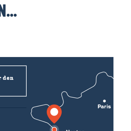
...
r den