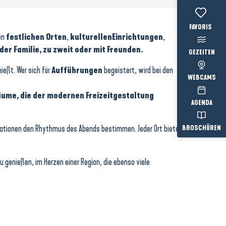
Voir les favo
en
festlichen Orten
,
kulturellen
Einrichtungen
,
 der Familie, zu zweit oder mit Freunden.
GEZEITEN
eßt. Wer sich für
Aufführungen
begeistert, wird bei den
WEBCAMS
äume, die der modernen Freizeitgestaltung
AGENDA
mationen den Rhythmus des Abends bestimmen. Jeder Ort bietet
BROSCHÜREN
u genießen, im Herzen einer Region, die ebenso viele