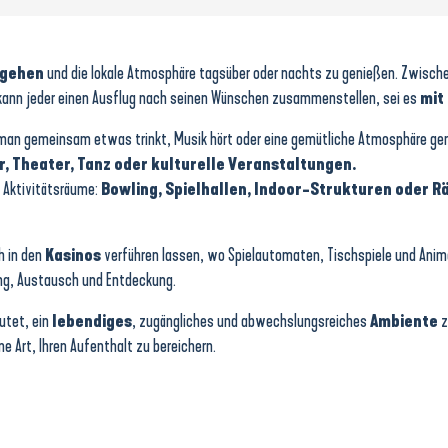
gehen
und die lokale Atmosphäre tagsüber oder nachts zu genießen. Zwisch
ann jeder einen Ausflug nach seinen Wünschen zusammenstellen, sei es
mit
man gemeinsam etwas trinkt, Musik hört oder eine gemütliche Atmosphäre geni
, Theater, Tanz oder kulturelle Veranstaltungen.
d Aktivitätsräume:
Bowling, Spielhallen, Indoor-Strukturen oder R
h in den
Kasinos
verführen lassen, wo Spielautomaten, Tischspiele und Ani
ung, Austausch und Entdeckung.
utet, ein
lebendiges
, zugängliches und abwechslungsreiches
Ambiente
z
e Art, Ihren Aufenthalt zu bereichern.