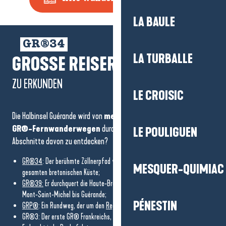
LA BAULE
GR®34
LA TURBALLE
GROSSE REISEROUTEN
ZU ERKUNDEN
LE CROISIC
Die Halbinsel Guérande wird von
mehreren symbolträchtigen
GR®-Fernwanderwegen
durchzogen. Sind Sie bereit, einige
LE POULIGUEN
Abschnitte davon zu entdecken?
GR®34
: Der berühmte Zöllnerpfad verläuft über 2 000 km entlang der
MESQUER-QUIMIAC
gesamten bretonischen Küste;
GR®39:
Er durchquert die Haute-Bretagne von Norden nach Süden, vom
Mont-Saint-Michel bis Guérande;
PÉNESTIN
GRP®
: Ein Rundweg, der um den
Regionalen Naturpark Brière
herumführt;
GR®3: Der erste GR® Frankreichs, der der Loire von der Quelle bis zum