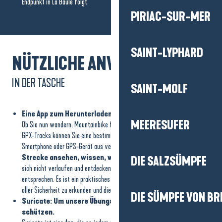
Endpunkt in La Baule folgt.
PIRIAC-SUR-MER
SAINT-LYPHARD
NÜTZLICHE ANWENDUNGEN
IN DER TASCHE
SAINT-MOLF
Eine App zum Herunterladen und Lesen von GPX-Tracks
MEERESUFER
Ob Sie nun wandern, Mountainbike fahren oder in der Natur laufen – mit
GPX-Tracks können Sie eine bestimmte Route direkt von Ihrem
Smartphone oder GPS-Gerät aus verfolgen. Sie können
sich die
Strecke ansehen, wissen, wie weit sie entfernt ist
, können
DIE SALZSÜMPFE
sich nicht verlaufen und entdecken gleichzeitig Routen, die Ihrem Niveau
entsprechen. Es ist ein praktisches Hilfsmittel, um unsere Landschaften in
aller Sicherheit zu erkunden und die Wanderwege optimal zu nutzen.
DIE SÜMPFE VON BR
Suricate: Um unsere Übungsgebiete zu melden und zu
schützen.