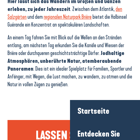
Hier lässt sich das Wandern im Großen und Ganzen
erleben, zu jeder Jahreszeit
. Zwischen dem Atlantik,
den
Salzgärten
und dem
regionalen Naturpark Brière
bietet die Halbinsel
Guérande ein Konzentrat an spektakulären Landschaften.
An einem Tag fahren Sie mit Blick auf die Wellen an den Stränden
entlang, am nächsten Tag erkunden Sie die Kanäle und Wiesen der
Brière oder durchqueren geschichtsträchtige Dörfer.
Jodhaltige
Atmosphären, unberührte Natur, atemberaubende
Panoramen
: Dies ist ein idealer Spielplatz für Familien, Sportler und
Anfänger, mit Wegen, die Lust machen, zu wandern, zu atmen und die
Natur in vollen Zügen zu genießen.
Startseite
LASSEN SIE SICH
Entdecken Sie