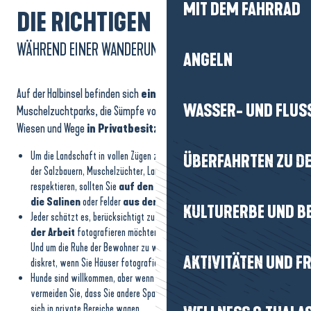
MIT DEM FAHRRAD
DIE RICHTIGEN GESTEN
WÄHREND EINER WANDERUNG
ANGELN
Auf der Halbinsel befinden sich
einige Orte
wie die Salzgärten, die
WASSER- UND FLUS
Muschelzuchtparks, die Sümpfe von Brière sowie einige Felder,
Wiesen und Wege
in Privatbesitz
.
Um die Landschaft in vollen Zügen zu genießen und gleichzeitig die Arbeit
ÜBERFAHRTEN ZU DE
der Salzbauern, Muschelzüchter, Landwirte und Viehzüchter zu
respektieren, sollten Sie
auf den markierten Wegen bleiben und
die Salinen
oder Felder
aus der Ferne beobachten
.
KULTURERBE UND B
Jeder schätzt es, berücksichtigt zu werden: Wenn Sie
Menschen bei
der Arbeit
fotografieren möchten
, fragen Sie sie um Erlaubnis
.
Und um die Ruhe der Bewohner zu wahren, verhalten Sie sich besser
AKTIVITÄTEN UND FR
diskret, wenn Sie Häuser fotografieren.
Hunde sind willkommen, aber wenn Sie
sie an der Leine
führen,
vermeiden Sie, dass Sie andere Spaziergänger überraschen oder dass sie
sich in private Bereiche wagen.