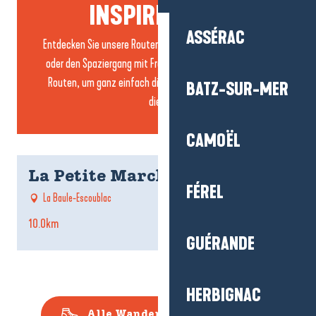
INSPIRIEREN...
ASSÉRAC
Entdecken Sie unsere Routen: mit der Familie, für Sportler
oder den Spaziergang mit Freunden…. entdecken Sie alle
Routen, um ganz einfach die Wanderung auszuwählen,
BATZ-SUR-MER
die...
CAMOËL
La Petite Marchande
FÉREL
La Baule-Escoublac
10.0km
5
GUÉRANDE
HERBIGNAC
Alle Wanderrouten ansehen