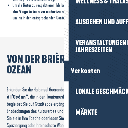
WELLNESS & THALA
Um die Natur zu respektieren, bleiben Sie auf den markierten Wegen, um
die Vegetation zu schützen, und nehmen Sie Ihren Müll
mit,
um ihn in den entsprechenden Containern zu entsorgen.
AUSGEHEN UND AUF
VERANSTALTUNGEN I
JAHRESZEITEN
VON DER BRIÈRE BIS ZUM
OZEAN
Verkosten
Erkunden Sie die Halbinsel Guérandaise mit der Karte
„De la Brière
LOKALE GESCHMÄC
à l’Océan“
, die in den Tourismusbüros und online erhältlich ist. Sie
begleitet Sie auf Stadtspaziergängen, Ausflügen an die Küste,
Entdeckungen des Kulturerbes und Ausflügen in die Natur… Stecken
MÄRKTE
Sie sie in Ihre Tasche oder lesen Sie sie vorab, um Ihren nächsten
Spaziergang oder Ihre nächste Wanderung vorzubereiten.