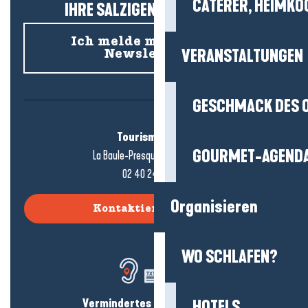
CATERER, HEIMKÖ
IHRE SALZIGEN NEUIGKEITEN!
Ich melde mich für den
VERANSTALTUNGEN
Newsletter an
GESCHMACK DES 
Tourismusbüro
GOURMET-AGEND
La Baule-Presqu'île de Guérande
02 40 24 34 44
Organisieren
Kontaktieren Sie uns
WO SCHLAFEN?
Vermindertes Hörvermögen?
HOTELS