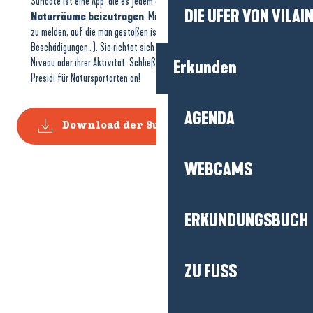
Suricate ist eine App, die es jedem ermöglicht,
zum Erhalt unserer
DIE UFER VON VILAI
Naturräume beizutragen
. Mithilfe der App ist es einfach, Probleme
zu melden, auf die man gestoßen ist (beschädigte Pfade, Hindernisse,
Beschädigungen…). Sie richtet sich an alle Wanderer, unabhängig von ihrem
Niveau oder ihrer Aktivität. Schließen Sie sich der Gemeinschaft der
Erkunden
Presidi für Natursportarten an!
AGENDA
Download der Suricate-App
WEBCAMS
ERKUNDUNGSBUCH
ZU FUSS