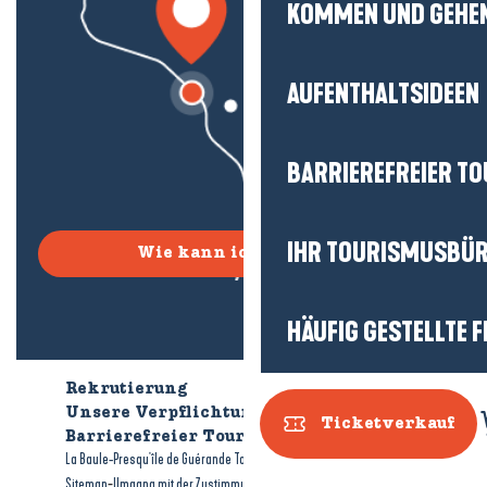
KOMMEN UND GEHE
AUFENTHALTSIDEEN
BARRIEREFREIER T
IHR TOURISMUSBÜ
Wie kann ich kommen?
HÄUFIG GESTELLTE 
Rekrutierung
Wer sind wir?
Unsere Verpflichtungen
Ticketverkauf
Barrierefreier Tourismus
Broschüren
-
-
La Baule-Presqu'île de Guérande Tourismus
Rechtliche Hinweise
-
-
Sitemap
Umgang mit der Zustimmung