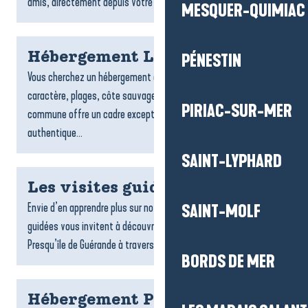
amis, directement depuis votre téléphone. Suivez des...
MESQUER-QUIMIAC
Hébergement Le Croisic
PÉNESTIN
Vous cherchez un hébergement au Croisic ? Entre port de
caractère, plages, côte sauvage et ruelles typiques, la
PIRIAC-SUR-MER
commune offre un cadre exceptionnel pour un séjour
authentique...
SAINT-LYPHARD
Les visites guidées
Envie d’en apprendre plus sur notre territoire ? Les visites
SAINT-MOLF
guidées vous invitent à découvrir toute la richesse de la
Presqu’île de Guérande à travers une sélection de visites...
BORDS DE MER
Hébergement Piriac-sur-Mer