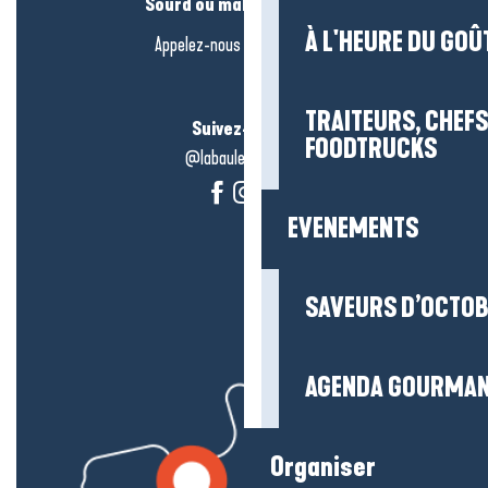
Sourd ou malentendant ?
À L'HEURE DU GOÛ
Appelez-nous en
cliquant-ici
TRAITEURS, CHEFS
Suivez-nous !
FOODTRUCKS
@labauleguérande
EVENEMENTS
SAVEURS D’OCTO
AGENDA GOURMA
Organiser