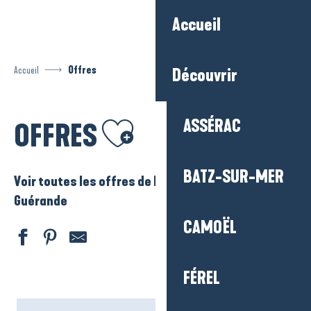
Aller
Accueil
au
contenu
principal
Accueil
Offres
Découvrir
Ajouter aux favoris
ASSÉRAC
OFFRES
BATZ-SUR-MER
Voir toutes les offres de La Baule – Presqu’ile de
Guérande
CAMOËL
FÉREL