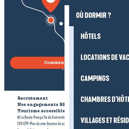
OÙ DORMIR ?
HÔTELS
LOCATIONS DE VA
Comment venir ?
CAMPINGS
CHAMBRES D’HÔT
Recrutement
Qui sommes-nous ?
Nos engagements RSE
Tourisme accessible
Brochures
-
-
© La Baule-Presqu’île de Guérande tourisme
Mentions légales
VILLAGES ET RÉS
-
-
-
CGV/CPV
Plan du site
Gestion du consentement