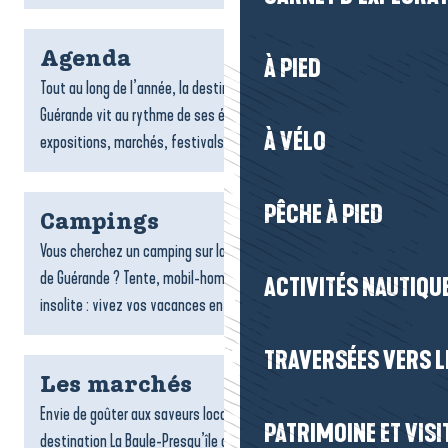
Agenda
À PIED
Tout au long de l’année, la destination La Baule-Presqu’île de
Guérande vit au rythme de ses événements : concerts,
À VÉLO
expositions, marchés, festivals, animations sportives...
PÊCHE À PIED
Campings
Vous cherchez un camping sur la destination La Baule-Presqu’île
de Guérande ? Tente, mobil-home, caravane ou hébergement
ACTIVITÉS NAUTIQUE
insolite : vivez vos vacances en plein air, au plus...
TRAVERSÉES VERS LE
Les marchés
Envie de goûter aux saveurs locales ? Les marchés de la
PATRIMOINE ET VISI
destination La Baule-Presqu’île de Guérande vous invitent à