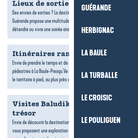
Lieux de sorties et spectacles
GUÉRANDE
Des envies de sorties ? La destination La Baule-Presqu’île de
Guérande propose une multitude de lieux pour s’amuser, se
détendre ou vivre une soirée animée : bars...
HERBIGNAC
LA BAULE
Itinéraires rando
Envie de prendre le temps et de respirer ? Les randonnées
pédestres à La Baule-Presqu’île de Guérande invitent à explorer
LA TURBALLE
le territoire à pied, au plus près des paysages. Entre...
LE CROISIC
Visites Baludik et chasses au
trésor
LE POULIGUEN
Envie de découvrir la destination ? Les jeux de piste Baludik
vous proposent une exploration ludique, en famille ou entre