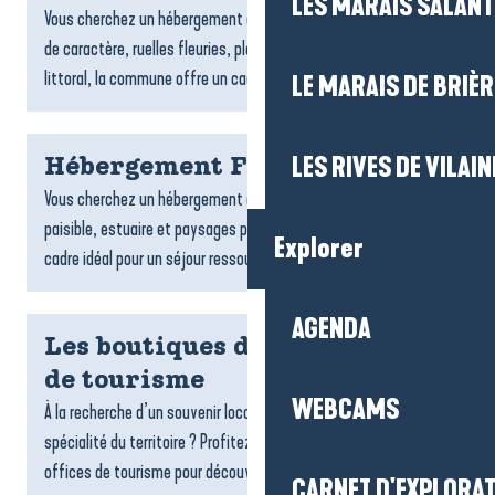
LES MARAIS SALAN
Vous cherchez un hébergement à Piriac-sur-Mer ? Entre village
de caractère, ruelles fleuries, plages, criques et charme du
littoral, la commune offre un cadre idéal pour un...
LE MARAIS DE BRIÈR
LES RIVES DE VILAIN
Hébergement Férel
Vous cherchez un hébergement à Férel ? Entre campagne
paisible, estuaire et paysages préservés, la commune offre un
Explorer
cadre idéal pour un séjour ressourçant. Locations, chambres...
AGENDA
Les boutiques de votre Office
de tourisme
WEBCAMS
À la recherche d’un souvenir local, d’une idée cadeau ou d’une
spécialité du territoire ? Profitez de votre passage dans nos
offices de tourisme pour découvrir nos espaces...
CARNET D'EXPLORA