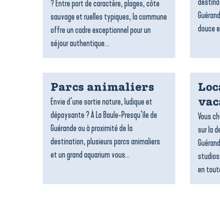
destina
? Entre port de caractère, plages, côte
Guérand
sauvage et ruelles typiques, la commune
douce e
offre un cadre exceptionnel pour un
séjour authentique...
Parcs animaliers
Loc
Envie d’une sortie nature, ludique et
vac
dépaysante ? À La Baule-Presqu’île de
Vous ch
Guérande ou à proximité de la
sur la d
destination, plusieurs parcs animaliers
Guérand
et un grand aquarium vous...
studios
en toute