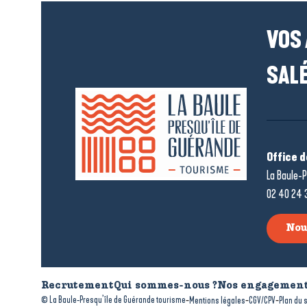
VOS
SALÉ
Office 
La Baule-P
02 40 24 
Nou
Recrutement
Qui sommes-nous ?
Nos engagement
-
-
-
© La Baule-Presqu’île de Guérande tourisme
Mentions légales
CGV/CPV
Plan du s