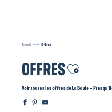
Aller
au
contenu
principal
Accueil
Offres
OFFRES
Ajouter aux favoris
Voir toutes les offres de La Baule – Presqu’i