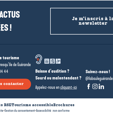
 ACTUS
Je m’inscris à l
newsletter
ES !
de tourisme
resqu’île de Guérande
Baisse d’audition ?
34 44
Suivez-nous !
Sourd ou malentendant ?
@labauleguérande
s contacter
Appelez-nous en
cliquant-ici
s RSE
Tourisme accessible
Brochures
-
-
ite
Gestion du consentement
Accessibilité : non conforme