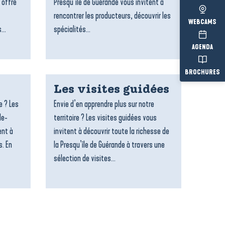
 offre
Presqu’île de Guérande vous invitent à
rencontrer les producteurs, découvrir les
WEBCAMS
...
spécialités...
AGENDA
BROCHURES
Les visites guidées
e ? Les
Envie d’en apprendre plus sur notre
le-
territoire ? Les visites guidées vous
ent à
invitent à découvrir toute la richesse de
s. En
la Presqu’île de Guérande à travers une
sélection de visites...