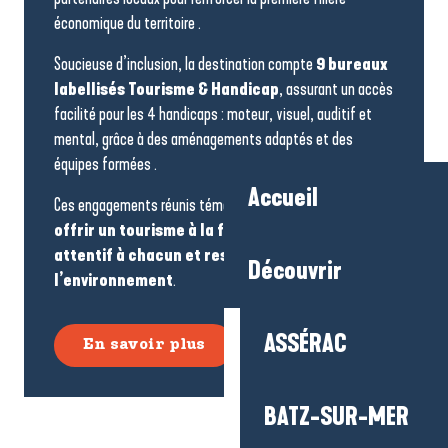
économique du territoire .
Soucieuse d’inclusion, la destination compte
9 bureaux
labellisés Tourisme & Handicap
, assurant un accès
facilité pour les 4 handicaps : moteur, visuel, auditif et
mental, grâce à des aménagements adaptés et des
équipes formées .
Accueil
Ces engagements réunis témoignent d’une volonté forte :
offrir un tourisme à la fois agréable, utile,
attentif à chacun et respectueux de
Découvrir
l’environnement
.
ASSÉRAC
En savoir plus
BATZ-SUR-MER