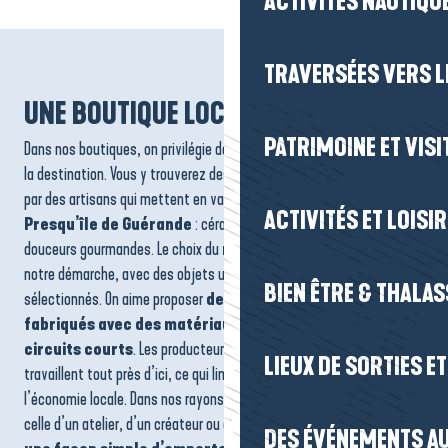
ACTIVITÉS NAUTIQUE
TRAVERSÉES VERS LE
UNE BOUTIQUE LOCALE ET TENDANCE
PATRIMOINE ET VISI
Dans nos boutiques, on privilégie des produits qui racontent vraiment
la destination. Vous y trouverez des
créations locales
, conçues
par des artisans qui mettent en valeur
le savoir-faire de la
ACTIVITÉS ET LOISI
Presqu’île de Guérande
: céramiques, textiles, papeterie ou
douceurs gourmandes. Le choix du
made in France
est au cœur de
notre démarche, avec des objets utiles, durables et soigneusement
BIEN ÊTRE & THALA
sélectionnés. On aime proposer
des souvenirs qui ont du sens,
fabriqués avec des matériaux responsables et issus de
circuits courts
. Les producteurs et artisans partenaires
LIEUX DE SORTIES E
travaillent tout près d’ici, ce qui limite les transports et soutient
l’économie locale. Dans nos rayons, chaque produit a une histoire :
celle d’un atelier, d’un créateur ou d’un paysage qui l’inspire. C’est
DES ÉVÉNEMENTS AU