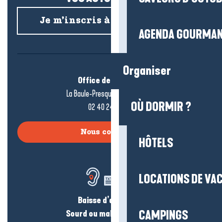
Je m’inscris à la newsletter
AGENDA GOURMA
Organiser
Office de tourisme
La Baule-Presqu’île de Guérande
OÙ DORMIR ?
02 40 24 34 44
Nous contacter
HÔTELS
LOCATIONS DE VA
Baisse d’audition ?
Sourd ou malentendant ?
CAMPINGS