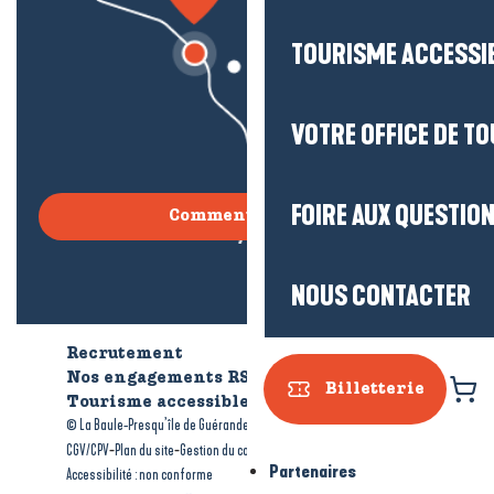
TOURISME ACCESSI
VOTRE OFFICE DE T
FOIRE AUX QUESTIO
Comment venir ?
NOUS CONTACTER
Recrutement
Qui sommes-nous ?
Nos engagements RSE
Billetterie
Tourisme accessible
Brochures
-
-
© La Baule-Presqu’île de Guérande tourisme
Mentions légales
-
-
-
CGV/CPV
Plan du site
Gestion du consentement
Partenaires
Accessibilité : non conforme