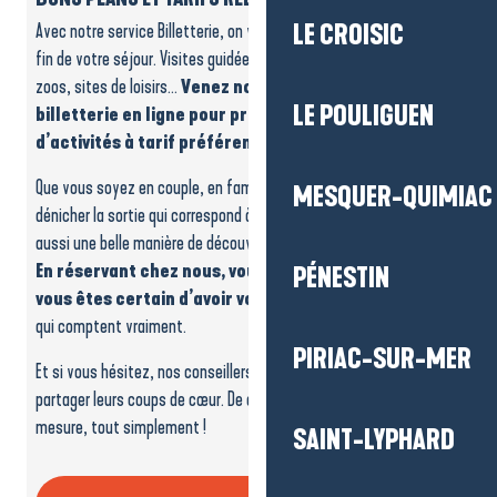
Avec notre service Billetterie, on vous facilite la vie du début à la
LE CROISIC
fin de votre séjour. Visites guidées, spectacles, concerts, parcs,
zoos, sites de loisirs…
Venez nous voir ou consultez notre
LE POULIGUEN
billetterie en ligne pour profiter d’un large choix
d’activités à tarif préférentiel.
Que vous soyez en couple, en famille ou entre amis, on vous aide à
MESQUER-QUIMIAC
dénicher la sortie qui correspond à votre envie du moment. C’est
aussi une belle manière de découvrir nos communes autrement.
En réservant chez nous, vous gagnez du temps et
PÉNESTIN
vous êtes certain d’avoir vos places
pour les expériences
qui comptent vraiment.
PIRIAC-SUR-MER
Et si vous hésitez, nos conseillers sont là pour vous aiguiller et
partager leurs coups de cœur. De quoi composer un programme sur
mesure, tout simplement !
SAINT-LYPHARD