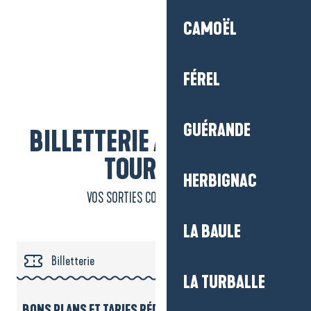
CAMOËL
FÉREL
GUÉRANDE
BILLETTERIE À L’OFFICE DE
TOURISME
HERBIGNAC
VOS SORTIES COMMENCENT ICI !
LA BAULE
Billetterie
LA TURBALLE
Visites guidées
BONS PLANS ET TARIFS RÉDUITS