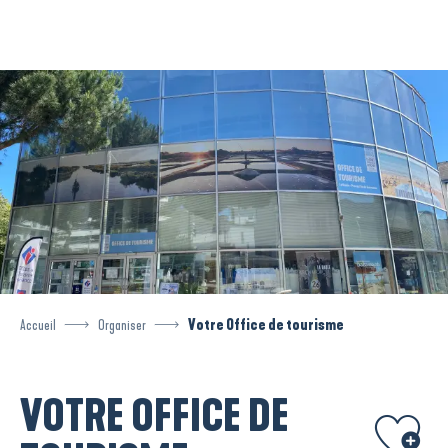
Aller
au
contenu
principal
Accueil
Organiser
Votre Office de tourisme
VOTRE OFFICE DE
Ajouter aux