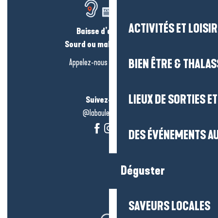
ACTIVITÉS ET LOISI
Baisse d’audition ?
Sourd ou malentendant ?
BIEN ÊTRE & THALA
Appelez-nous en
cliquant-ici
LIEUX DE SORTIES E
Suivez-nous !
@labauleguérande
DES ÉVÉNEMENTS AU
Déguster
SAVEURS LOCALES