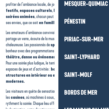
MESQUER-QUIMIAC
Cabaret La Plume Rouge
profiter de l’ambiance locale, de jour comme de nuit. Entre
lieux
Athanor Centre Culturel Espace Michel Rabreau
festifs
,
espaces culturels
,
loisirs en intérieur
et
Le Nuage
soirées animées
, chacun peut composer une sortie adaptée à
Cinéma Pax
PÉNESTIN
ses envies, que ce soit
en famille, en duo ou entre amis.
Casino Barrière La Baule
Hippodrome de Pornichet
Les amateurs d’ambiance conviviale apprécieront les
bars
où l’on
Louisa Pampa
PIRIAC-SUR-MER
partage un verre, écoute de la musique ou profite d’une atmosphère
Damraz - Brasserie artisanale
chaleureuse. Les passionnés de
spectacles
trouveront leur
Palais des congrès et des festivals La Baule Atlantia
bonheur avec des programmations variées :
concerts, humour,
SAINT-LYPHARD
théâtre, danse ou événements culturels.
Pour une soirée plus ludique, le territoire propose également des
espaces de jeux et d’activités :
bowling, salles de jeu,
SAINT-MOLF
structures en intérieur ou espaces dédiés aux loisirs
modernes.
Les visiteurs en quête de sensations pourront se laisser tenter par
BORDS DE MER
les
casinos
, où machines à sous, jeux de tables et animations
rythment la soirée. Chaque lieu offre une manière différente de vivre