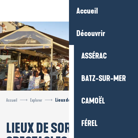
Aller
Accueil
au
contenu
principal
Découvrir
ASSÉRAC
BATZ-SUR-MER
CAMOËL
Accueil
Explorer
Lieux de sorties et spectacles
FÉREL
LIEUX DE SORTIES ET