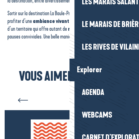
la destination, entre divertissement, partage et découverte.
LES MARAIS SALAN
Sortir sur la destination La Baule-Presqu’île de Guérande, c’est
profiter d’une
ambiance vivante
, accessible et variée, au cœur
LE MARAIS DE BRIÈR
d’un territoire qui offre autant de
moments festifs
que de
pauses conviviales. Une belle manière d’enrichir votre séjour.
LES RIVES DE VILAIN
Explorer
VOUS AIMEREZ AUSSI...
AGENDA
Agenda Gourmand
WEBCAMS
CARNET D'EXPLORA