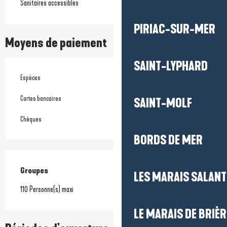
Sanitaires accessibles
PIRIAC-SUR-MER
Moyens de paiement
SAINT-LYPHARD
Espèces
Cartes bancaires
SAINT-MOLF
Chèques
BORDS DE MER
Groupes
Groupes
LES MARAIS SALAN
110 Personne(s) maxi
LE MARAIS DE BRIÈR