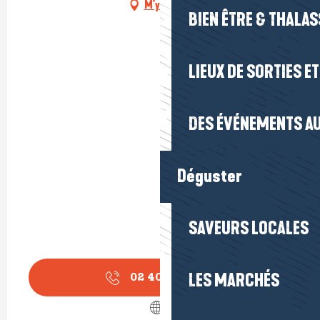
M'y rendre
BIEN ÊTRE & THALA
LIEUX DE SORTIES E
DES ÉVÉNEMENTS AU
Déguster
SAVEURS LOCALES
LES MARCHÉS
02 40 11 48
▒▒