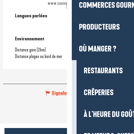
www.casino-labaule.com
COMMERCES GOUR
Langues parlées
Langues parlées
PRODUCTEURS
Environnement
Environnement
OÙ MANGER ?
Distance gare
(2km)
Distance plages ou bord de mer
RESTAURANTS
CRÊPERIES
Signaler une erreur
À L'HEURE DU GOÛ