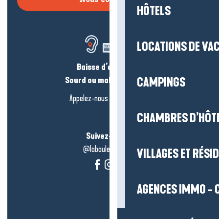
Nous contacter
HÔTELS
LOCATIONS DE VA
Baisse d’audition ?
Sourd ou malentendant ?
CAMPINGS
Appelez-nous en
cliquant-ici
CHAMBRES D’HÔT
Suivez-nous !
@labauleguérande
VILLAGES ET RÉS
AGENCES IMMO - 