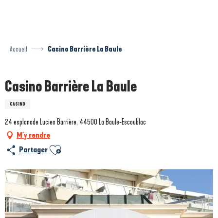
Aller
au
contenu
principal
Accueil
Casino Barrière La Baule
Casino Barrière La Baule
CASINO
24 esplanade Lucien Barrière, 44500 La Baule-Escoublac
M'y rendre
Ajouter aux favoris
Partager