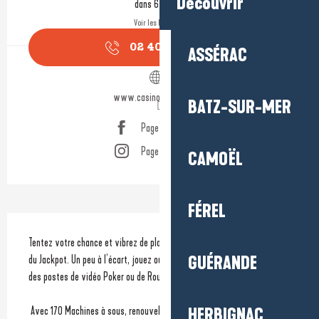
Découvrir
dans 6 heures
Voir les horaires
02 40 11 48
▒▒
ASSÉRAC
www.casino-labaule.com
BATZ-SUR-MER
Page Facebook
Page Instagram
CAMOËL
FÉREL
Description
Tentez votre chance et vibrez de plaisir en entendant retentir le jingle 
GUÉRANDE
du Jackpot. Un peu à l’écart, jouez ou apprenez à votre rythme sur l’un 
des postes de vidéo Poker ou de Roulette anglaise électronique. 
 Avec 170 Machines à sous, renouvelées en permanence, le Casino 
HERBIGNAC