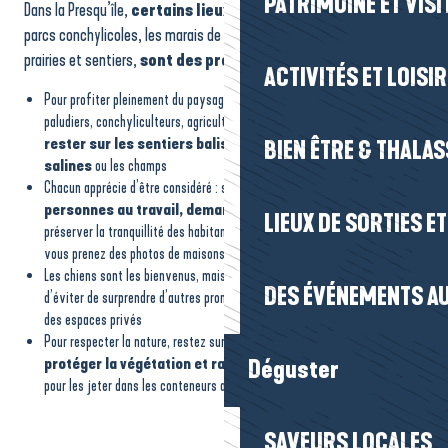
PATRIMOINE ET VISI
Dans la Presqu’île,
certains lieux
comme les marais salants, les
parcs conchylicoles, les marais de Brière, ainsi que certains champs,
prairies et sentiers,
sont des propriétés privées.
ACTIVITÉS ET LOISI
Pour profiter pleinement du paysage tout en respectant le travail des
paludiers, conchyliculteurs, agriculteurs et éleveurs, il est conseillé de
rester sur les sentiers balisés et d’observer de loin les
BIEN ÊTRE & THALA
salines
ou les champs
Chacun apprécie d’être considéré : si vous souhaitez photographier
les
personnes au travail, demandez leur accord
. Et pour
LIEUX DE SORTIES E
préserver la tranquillité des habitants, mieux vaut être discret lorsque
vous prenez des photos de maisons
Les chiens sont les bienvenus, mais
les garder en laisse
permet
DES ÉVÉNEMENTS AU
d’éviter de surprendre d’autres promeneurs ou de les voir s’aventurer dans
des espaces privés
Pour respecter la nature, restez sur les sentiers balisés afin de
protéger la végétation et ramenez vos déchets
avec vous
Déguster
pour les jeter dans les conteneurs appropriés.
SAVEURS LOCALES