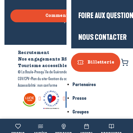
FOIRE AUX QUESTIO
Comment venir ?
NOUS CONTACTER
Recrutement
Qui sommes-nous ?
Nos engagements RSE
Billetterie
Tourisme accessible
Brochures
-
-
© La Baule-Presqu’île de Guérande tourisme
Mentions légales
-
-
-
CGV/CPV
Plan du site
Gestion du consentement
Partenaires
Accessibilité : non conforme
Presse
Groupes