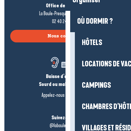
Organiser
Office de tourisme
La Baule-Presqu’île de Guérande
OÙ DORMIR ?
02 40 24 34 44
Nous contacter
HÔTELS
LOCATIONS DE VA
Baisse d’audition ?
Sourd ou malentendant ?
CAMPINGS
Appelez-nous en
cliquant-ici
CHAMBRES D’HÔT
Suivez-nous !
@labauleguérande
VILLAGES ET RÉS