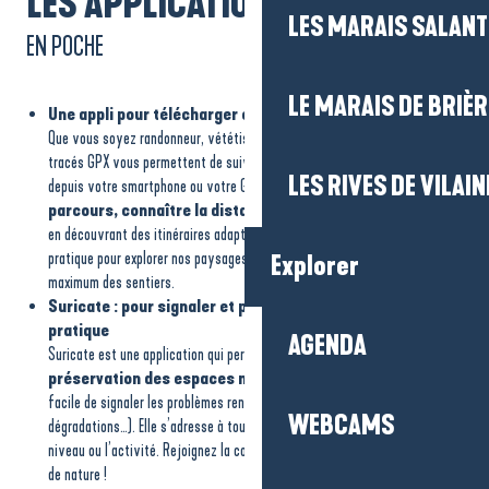
LES APPLICATIONS UTILES
LES MARAIS SALAN
EN POCHE
LE MARAIS DE BRIÈR
Une appli pour télécharger et lire les tracés GPX
Que vous soyez randonneur, vététiste ou amateur de course en nature, les
tracés GPX vous permettent de suivre un itinéraire précis directement
LES RIVES DE VILAIN
depuis votre smartphone ou votre GPS. Vous pouvez
visualiser le
parcours, connaître la distance et ne pas vous perdr
e, tout
en découvrant des itinéraires adaptés à votre niveau. C’est un outil
pratique pour explorer nos paysages en toute sécurité et profiter au
Explorer
maximum des sentiers.
Suricate : pour signaler et préserver nos sites de
pratique
AGENDA
Suricate est une application qui permet à chacun de
contribuer à la
préservation des espaces naturels.
Grâce à l’application, il est
facile de signaler les problèmes rencontrés (sentiers abîmés, obstacles,
WEBCAMS
dégradations…). Elle s’adresse à tous les pratiquants, quel que soit le
niveau ou l’activité. Rejoignez la communauté des Sentinelles des sports
de nature !