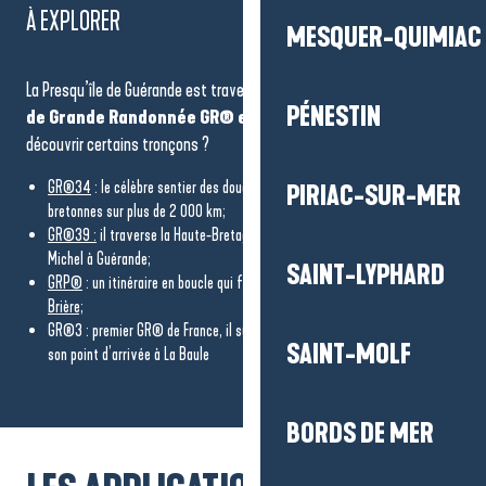
À EXPLORER
MESQUER-QUIMIAC
La Presqu’île de Guérande est traversée par
plusieurs itinéraires
PÉNESTIN
de Grande Randonnée GR® emblématiques
. Prêt à en
découvrir certains tronçons ?
GR®34
: le célèbre sentier des douaniers qui borde toutes les côtes
PIRIAC-SUR-MER
bretonnes sur plus de 2 000 km;
GR®39 :
il traverse la Haute-Bretagne du nord au sud, du Mont-Saint-
Michel à Guérande;
SAINT-LYPHARD
GRP®
: un itinéraire en boucle qui fait le tour du
Parc Naturel Régional de
Brière;
GR®3 : premier GR® de France, il suit la Loire depuis sa source et trouve
SAINT-MOLF
son point d’arrivée à La Baule
BORDS DE MER