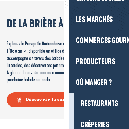
LES MARCHÉS
DE LA BRIÈRE À L'OCÉAN
COMMERCES GOUR
Explorez la Presqu’île Guérandaise avec la carte
« De la Brière à
l’Océan »
, disponible en office de tourisme et en ligne. Elle vous
accompagne à travers des balades urbaines, des échappées
PRODUCTEURS
littorales, des découvertes patrimoniales et des escapades nature…
A glisser dans votre sac ou à consulter en amont pour préparer votre
prochaine balade ou rando.
OÙ MANGER ?
Découvrir la carte
RESTAURANTS
CRÊPERIES