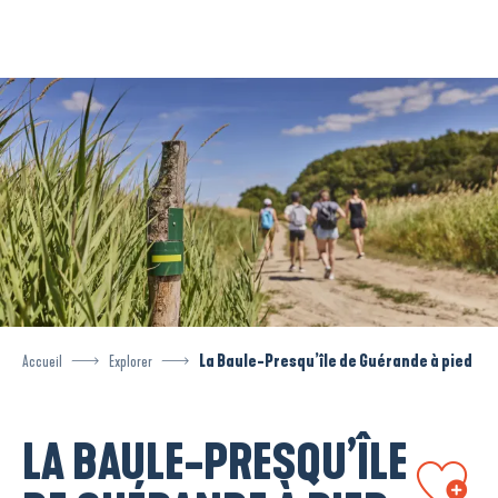
Aller
au
contenu
principal
Accueil
Explorer
La Baule-Presqu’île de Guérande à pied
LA BAULE-PRESQU’ÎLE
Ajouter aux