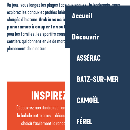
Un jour, vous longez les plages face aux vagues ; le lendemain, vous
explorez les canaux et prairies briéronnes ou traversez des villages
Accueil
chargés d’histoire.
Ambiances iodées, nature préservée,
panoramas à couper le souffle
: c’est un terrain de jeu idéal
pour les familles, les sportifs comme les débutants, avec des
Découvrir
sentiers qui donnent envie de marcher, respirer et profiter
pleinement de la nature.
ASSÉRAC
BATZ-SUR-MER
INSPIREZ-VOUS...
CAMOËL
Découvrez nos itinéraires : en famille, pour les sportifs, ou
la balade entre amis…. découvrez tous les itinéraires pour
FÉREL
choisir facilement la randonnée qui vous correspond.