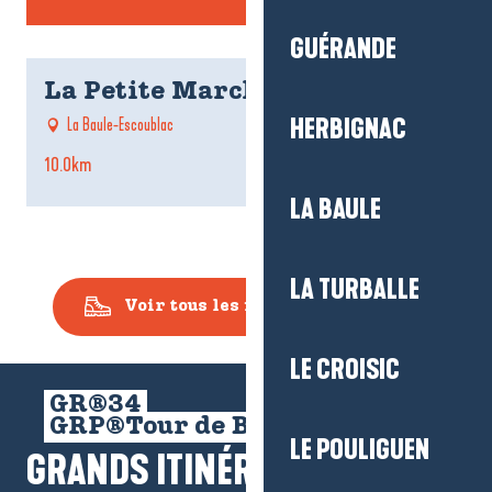
GUÉRANDE
La Petite Marchande
HERBIGNAC
La Baule-Escoublac
10.0km
5
LA BAULE
LA TURBALLE
Voir tous les itinéraires rando
LE CROISIC
GR®34
GRP®Tour de Brière
LE POULIGUEN
GRANDS ITINÉRAIRES