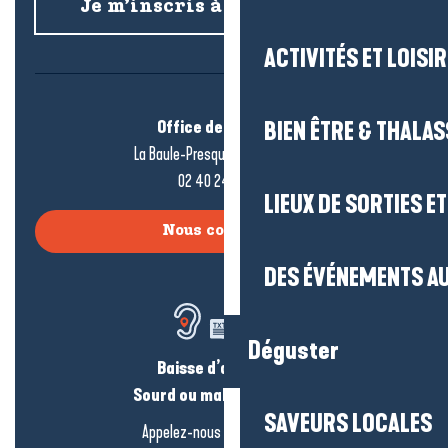
Je m’inscris à la newsletter
ACTIVITÉS ET LOISI
Office de tourisme
BIEN ÊTRE & THALA
La Baule-Presqu’île de Guérande
02 40 24 34 44
LIEUX DE SORTIES E
Nous contacter
DES ÉVÉNEMENTS AU
Déguster
Baisse d’audition ?
Sourd ou malentendant ?
SAVEURS LOCALES
Appelez-nous en
cliquant-ici