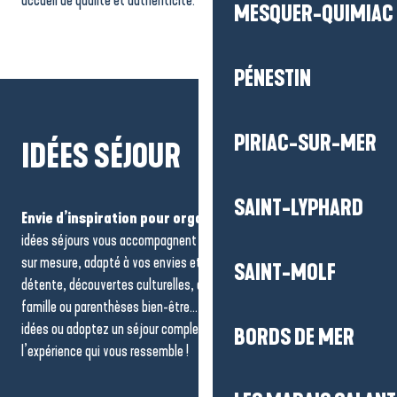
accueil de qualité et authenticité.
MESQUER-QUIMIAC
Hôtels
PÉNESTIN
PIRIAC-SUR-MER
IDÉES SÉJOUR
SAINT-LYPHARD
Envie d’inspiration pour organiser votre escapade ?
Nos
idées séjours vous accompagnent dans la création d’un programme
sur mesure, adapté à vos envies et à votre rythme. Week-ends
SAINT-MOLF
détente, découvertes culturelles, aventures nature, moments en
famille ou parenthèses bien-être… laissez-vous guider, piochez des
idées ou adoptez un séjour complet : à vous de composer
BORDS DE MER
l’expérience qui vous ressemble !
Une semaine au printemps en
famille