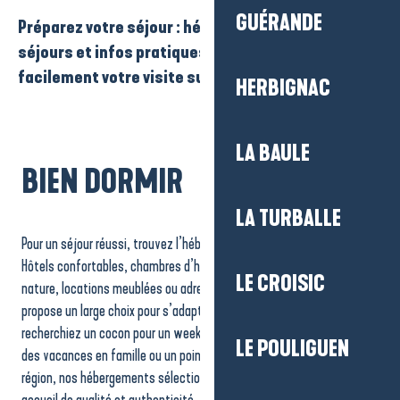
GUÉRANDE
Préparez votre séjour : hébergements, idées
séjours et infos pratiques pour organiser
facilement votre visite sur le territoire.
HERBIGNAC
LA BAULE
BIEN DORMIR
LA TURBALLE
Pour un séjour réussi, trouvez l’hébergement qui vous ressemble.
Hôtels confortables, chambres d’hôtes chaleureuses, campings
LE CROISIC
nature, locations meublées ou adresses atypiques : notre territoire
propose un large choix pour s’adapter à toutes vos envies. Que vous
recherchiez un cocon pour un week-end à deux, un lieu convivial pour
LE POULIGUEN
des vacances en famille ou un point de départ idéal pour explorer la
région, nos hébergements sélectionnés garantissent confort,