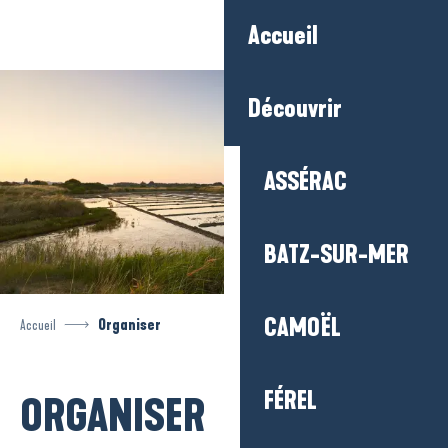
Aller
Accueil
au
contenu
principal
Découvrir
ASSÉRAC
BATZ-SUR-MER
CAMOËL
Accueil
Organiser
FÉREL
ORGANISER