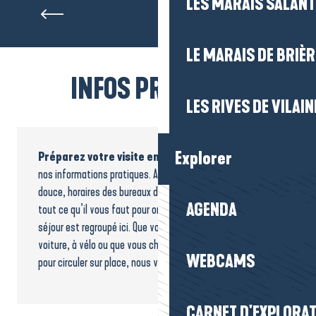
LES MARAIS SALAN
LE MARAIS DE BRIÈR
INFOS PRATIQUES
LES RIVES DE VILAIN
Explorer
Préparez votre visite en toute sérénité
grâce à
nos informations pratiques. Accès, transports, mobilité
douce, horaires des bureaux d’information touristique :
AGENDA
tout ce qu’il vous faut pour organiser facilement votre
séjour est regroupé ici. Que vous arriviez en train, en
voiture, à vélo ou que vous cherchiez les bons réflexes
WEBCAMS
pour circuler sur place, nous vous guidons pas à pas.
Venir et se déplacer en
CARNET D'EXPLORA