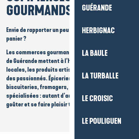
GOURMANDS
GUÉRANDE
Envie de rapporter un peu du territoire dans votre
HERBIGNAC
panier ?
Les
commerces gourmands
de
La Baule-Presqu’île
LA BAULE
de Guérande
mettent à l’honneur les
saveurs
locales
, les
produits artisanaux
et le
savoir-faire
LA TURBALLE
des passionnés.
Épiceries fines
,
chocolatiers
,
biscuiteries
,
fromagers
,
cavistes
ou
boutiques
spécialisées
: autant d’adresses pour
découvrir
,
LE CROISIC
goûter
et se faire plaisir tout au long de l’année.
LE POULIGUEN
Lily en vrac