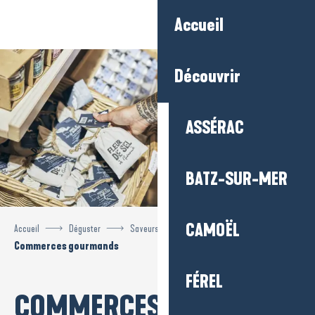
Aller
Accueil
au
contenu
principal
Découvrir
ASSÉRAC
BATZ-SUR-MER
CAMOËL
Accueil
Déguster
Saveurs locales
Commerces gourmands
FÉREL
COMMERCES