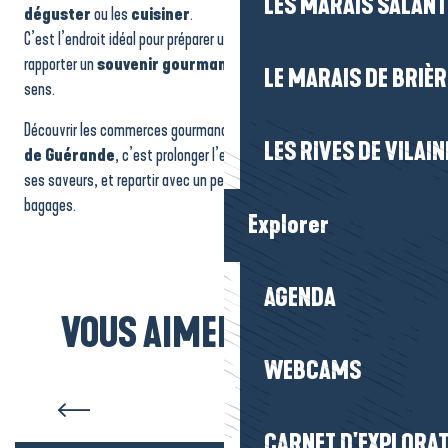
LES MARAIS SALAN
déguster
ou les
cuisiner
.
C’est l’endroit idéal pour préparer un repas, composer un pique-nique,
rapporter un
souvenir gourmand
ou offrir un cadeau qui a du
LE MARAIS DE BRIÈR
sens.
Découvrir les commerces gourmands de la
La Baule-Presqu’île
LES RIVES DE VILAIN
de Guérande
, c’est prolonger l’expérience du territoire à travers
ses saveurs, et repartir avec un peu de son identité dans les
bagages.
Explorer
AGENDA
VOUS AIMEREZ AUSSI...
WEBCAMS
Les marchés
CARNET D'EXPLORA