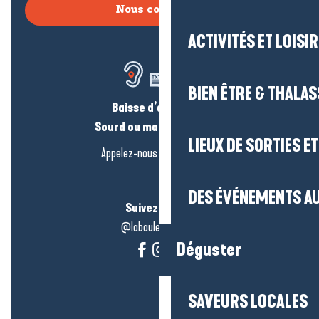
Nous contacter
ACTIVITÉS ET LOISI
BIEN ÊTRE & THALA
Baisse d’audition ?
Sourd ou malentendant ?
LIEUX DE SORTIES E
Appelez-nous en
cliquant-ici
DES ÉVÉNEMENTS AU
Suivez-nous !
@labauleguérande
Déguster
SAVEURS LOCALES