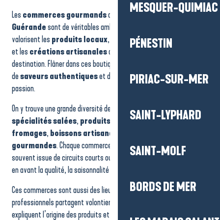
La Chapelle
MESQUER-QUIMIAC
Les
commerces gourmands
de
La Baule-Presqu’île de
Aux 4 saisons - Epicerie primeur bio
Boutique du Bureau d'information touristique de Kerhinet
Guérande
sont de véritables ambassadeurs du territoire. Ils
Boutique du Bureau d'information touristique de La Baule
valorisent les
produits locaux
, les
recettes traditionnelles
PÉNESTIN
Le Plaisir dit Vin
et les
créations artisanales
qui font la richesse culinaire de la
La Boutique des Producteurs
destination. Flâner dans ces boutiques, c’est partir à la découverte
Les Hameaux Bio - Biocoop Guérande
de
saveurs authentiques
et de
savoir-faire
transmis avec
PIRIAC-SUR-MER
La Maison de la Sardine
passion.
Breizh Coquillages
L'épicurien
On y trouve une grande diversité de produits :
douceurs sucrées
,
Boutique du Bureau d'information touristique de Piriac-sur-Mer
SAINT-LYPHARD
spécialités salées
,
produits de la mer
,
sel et dérivés
,
fromages
,
boissons artisanales
,
épices
ou
préparations
gourmandes
. Chaque commerce propose une sélection soignée,
SAINT-MOLF
souvent issue de circuits courts ou de productions locales, mettant
en avant la qualité, la saisonnalité et le goût.
BORDS DE MER
Ces commerces sont aussi des lieux de rencontre et de conseil. Les
professionnels partagent volontiers leurs recommandations,
expliquent l’origine des produits et donnent des idées pour les