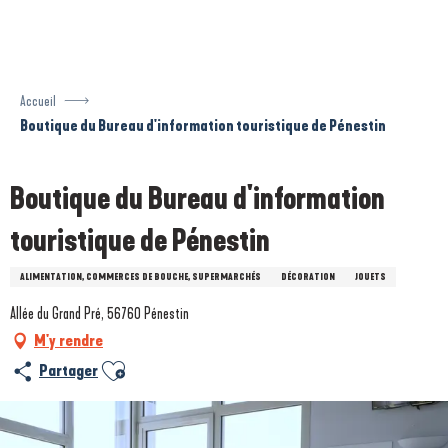
Aller
au
contenu
principal
Accueil
Boutique du Bureau d'information touristique de Pénestin
Boutique du Bureau d'information
touristique de Pénestin
ALIMENTATION, COMMERCES DE BOUCHE, SUPERMARCHÉS
DÉCORATION
JOUETS
Allée du Grand Pré, 56760 Pénestin
M'y rendre
Ajouter aux favoris
Partager