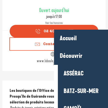
Ouverture et coordonnées
Ouvert aujourd'hui
jusqu'à 17:00
Voir les horaires
02 40 24 34
▒▒
Accueil
Contactez-nous
Découvrir
www.labaule-guerande.com
ASSÉRAC
Description
BATZ-SUR-MER
Les boutiques de l’Office de tourisme La Baule-
Presqu’île de Guérande vous invitent à découvrir une 
sélection de produits locaux, gourmands et engagés.
 Produits du terroir, créations artisanales, objets du quotidien, affiches, 