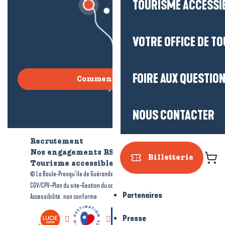
TOURISME ACCESSI
VOTRE OFFICE DE T
FOIRE AUX QUESTIO
Comment venir ?
NOUS CONTACTER
Recrutement
Qui sommes-nous ?
Nos engagements RSE
Billetterie
Tourisme accessible
Brochures
-
-
© La Baule-Presqu’île de Guérande tourisme
Mentions légales
-
-
-
CGV/CPV
Plan du site
Gestion du consentement
Partenaires
Accessibilité : non conforme
Presse