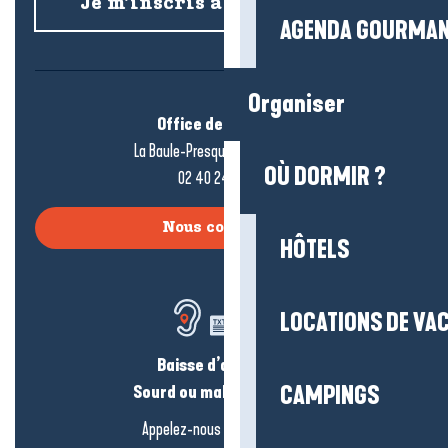
Je m’inscris à la newsletter
AGENDA GOURMA
Organiser
Office de tourisme
La Baule-Presqu’île de Guérande
OÙ DORMIR ?
02 40 24 34 44
Nous contacter
HÔTELS
LOCATIONS DE VA
Baisse d’audition ?
Sourd ou malentendant ?
CAMPINGS
Appelez-nous en
cliquant-ici