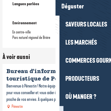
Langues parlées
Langues parlées
Déguster
Environnement
Environnement
SAVEURS LOCALES
En centre-ville
Parc naturel régional de Brière
LES MARCHÉS
À voir aussi
COMMERCES GOUR
Bureau d'information
PRODUCTEURS
touristique de Pénestin
Bienvenue à Pénestin ! Notre équipe vous accueille toute l’année
pour vous conseiller et vous aider à organiser un séjour au plus
OÙ MANGER ?
proche de vos envies. À quelques pas du...
Pénestin