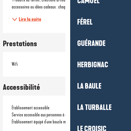
CAMOËL
accessoires ou idées cadeaux : chaque article reflète l’art de vivre de...
Lire la suite
FÉREL
GUÉRANDE
Prestations
HERBIGNAC
Wifi
LA BAULE
Accessibilité
LA TURBALLE
Établissement accessible
Service accessible aux personnes à mobilité réduite
Établissement équipé d'une boucle magnétique
LE CROISIC