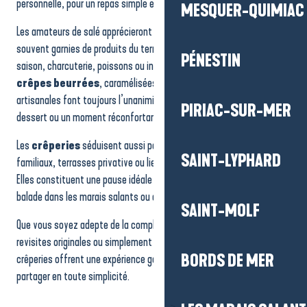
personnelle, pour un repas simple et chaleureux.
MESQUER-QUIMIAC
La Flambée
Crêperie de Kéroman
Les amateurs de salé apprécieront les
galettes au sarrasin
,
Restaurant/Crêperie Les Calèches briéronnes
souvent garnies de produits du terroir : fromages locaux, légumes de
Restaurant La Bisquine
PÉNESTIN
saison, charcuterie, poissons ou inspirations iodées. Côté sucré, les
crêpes beurrées
, caramélisées ou accompagnées de douceurs
artisanales font toujours l’unanimité, que ce soit pour un goûter, un
PIRIAC-SUR-MER
dessert ou un moment réconfortant après une balade.
Les
crêperies
séduisent aussi par leur atmosphère : cadres
SAINT-LYPHARD
familiaux, terrasses privative ou lieux plus modernes et créatifs.
Elles constituent une pause idéale lors d’une journée de plage, d’une
balade dans les marais salants ou d’une escapade en bord de mer.
SAINT-MOLF
Que vous soyez adepte de la complète classique, amateur de
revisites originales ou simplement en quête d’un repas convivial, les
BORDS DE MER
crêperies offrent une expérience gourmande incontournable, à
partager en toute simplicité.