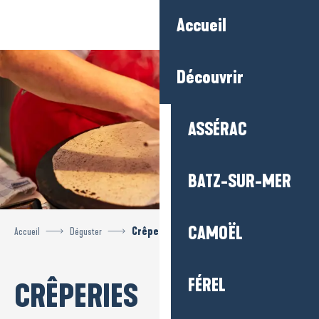
Aller
Accueil
au
contenu
principal
Découvrir
ASSÉRAC
BATZ-SUR-MER
CAMOËL
Accueil
Déguster
Crêperies
FÉREL
CRÊPERIES