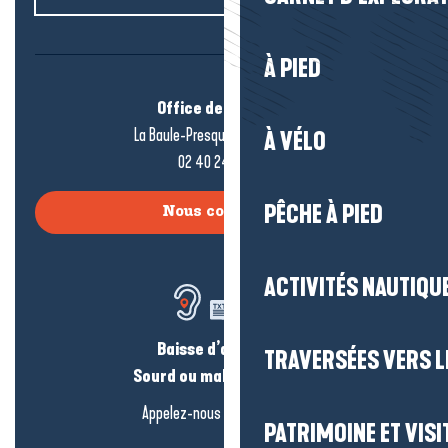
À PIED
Office de tourisme
La Baule-Presqu’île de Guérande
À VÉLO
02 40 24 34 44
PÊCHE À PIED
Nous contacter
ACTIVITÉS NAUTIQUE
Baisse d’audition ?
TRAVERSÉES VERS LE
Sourd ou malentendant ?
Appelez-nous en
cliquant-ici
PATRIMOINE ET VISI