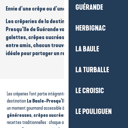
GUÉRANDE
Envie d’une
crêpe
ou d’une
galette
?
Les
crêperies
de la destination
La Baule-
HERBIGNAC
Presqu’île de Guérande
vous invitent à
savourer
galettes, crêpes sucrées. En famille, en duo ou
entre amis
, chacun trouve facilement l’adresse
LA BAULE
idéale pour partager un repas simple et convivial.
LA TURBALLE
Crêperie L'Amphore
Crêperie Fleur de Sel
LE CROISIC
Les crêperies font partie intégrante de l’art de vivre sur la
Crêperie à domicile - Bohème Sarrasine
Les 2 Marais
destination
La Baule-Presqu’île de Guérande
. Elles offrent
Les Canailles du Marais
un moment gourmand accessible à tous les âges.
Galettes
LE POULIGUEN
Crêperie - L'Horizon
généreuses
,
crêpes sucrées
, spécialités revisitées ou
Le Club de l'Etoile
recettes traditionnelles : chaque adresse propose sa touche
Le Rozell table bretonne & crêperie