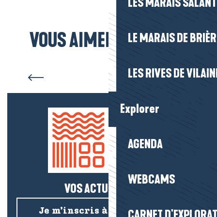
LES MARAIS SALAN
VOUS AIMEREZ AUSSI...
LE MARAIS DE BRIÈR
Portraits et recettes
LES RIVES DE VILAIN
Explorer
AGENDA
WEBCAMS
VOS ACTUS SALÉES !
Je m’inscris à la newsletter
CARNET D'EXPLORA