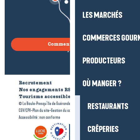
LES MARCHÉS
COMMERCES GOUR
Comment venir ?
PRODUCTEURS
OÙ MANGER ?
Recrutement
Qui sommes-nous ?
Nos engagements RSE
Tourisme accessible
Brochures
-
-
© La Baule-Presqu’île de Guérande tourisme
Mentions légales
RESTAURANTS
-
-
-
CGV/CPV
Plan du site
Gestion du consentement
Accessibilité : non conforme
CRÊPERIES