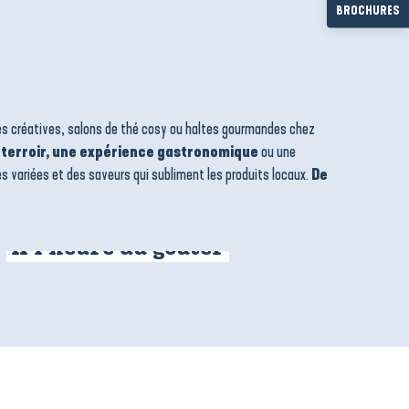
BROCHURES
es créatives, salons de thé cosy ou haltes gourmandes chez
du terroir, une expérience gastronomique
ou une
 variées et des saveurs qui subliment les produits locaux.
De
À l’heure du goûter
.