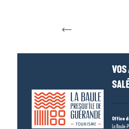
VOS
SALÉ
Office 
La Baule-P