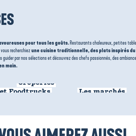
SES
avoureuses pour tous les goûts.
Restaurants chaleureux, petites tabl
e vous recherchiez
une cuisine traditionnelle, des plats inspirés 
s guider par nos sélections et découvrez des chefs passionnés, des ambiances
en main.
Crêperies
 et Foodtrucks
Les marchés
VOUS AIMEREZ AUSSI..