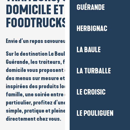
DOMICILE ET
GUÉRANDE
FOODTRUCKS
HERBIGNAC
Envie d’un repas savoureux sans cuisiner ?
LA BAULE
Sur la destination
La Baule-Presqu’île de
Guérande
, les
traiteurs, foodtrucks
et
chefs à
domicile
vous proposent des
plats gourmands
,
LA TURBALLE
des
menus sur mesure
et des
spécialités
inspirées des produits locaux. Pour un dîner en
LE CROISIC
famille, une soirée entre amis ou un événement
particulier, profitez d’une expérience culinaire
simple, pratique et pleine de saveurs,
LE POULIGUEN
directement chez vous.