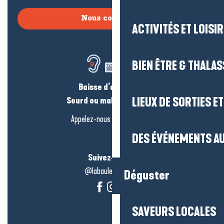
Nous contacter
ACTIVITÉS ET LOISI
BIEN ÊTRE & THALA
Baisse d’audition ?
LIEUX DE SORTIES E
Sourd ou malentendant ?
Appelez-nous en
cliquant-ici
DES ÉVÉNEMENTS AU
Suivez-nous !
@labauleguérande
Déguster
SAVEURS LOCALES