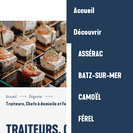
Aller
Accueil
au
contenu
principal
Découvrir
ASSÉRAC
BATZ-SUR-MER
CAMOËL
Accueil
Déguster
Traiteurs, Chefs à domicile et Foodtrucks
FÉREL
TRAITEURS, CHEFS À