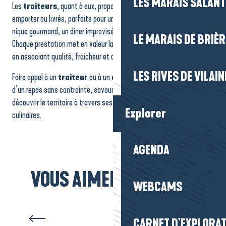
LES MARAIS SALAN
Les
traiteurs
, quant à eux, proposent une grande variété de plats à
emporter ou livrés, parfaits pour un repas sur le pouce, un pique-
nique gourmand, un dîner improvisé ou un moment festif.
LE MARAIS DE BRIÈR
Chaque prestation met en valeur la richesse culinaire de la Presqu’île,
en associant qualité, fraîcheur et créativité.
LES RIVES DE VILAIN
Faire appel à un
traiteur
ou à un
chef à domicile
, c’est profiter
d’un repas sans contrainte, savourer une cuisine de qualité et
découvrir le territoire à travers ses produits et ses inspirations
Explorer
culinaires.
AGENDA
VOUS AIMEREZ AUSSI...
WEBCAMS
Producteurs
CARNET D'EXPLORA