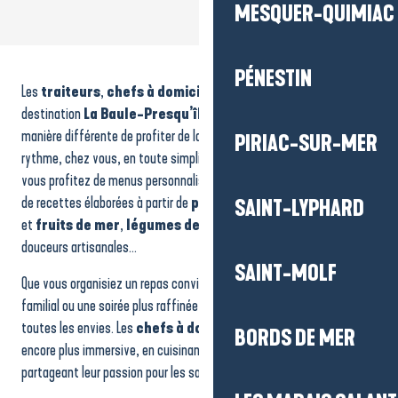
MESQUER-QUIMIAC
Les Dîners Robinson - Nathalie Nectoux
Baan Nittaya
PÉNESTIN
Les
traiteurs
,
chefs à domicile et foodtrucks
de la
Chef privé - Le Pivert Food Events
Crêperie à domicile - Bohème Sarrasine
destination
La Baule-Presqu’île de Guérande
offrent une
Les Krapados Restaurant
manière différente de profiter de la
gastronomie locale
: à votre
PIRIAC-SUR-MER
Bon X Nino
rythme, chez vous, en toute simplicité. Grâce à leur savoir-faire,
Auberge de Kerhinet
vous profitez de menus personnalisés, de
plats faits maison
ou
Les Délices d'Adèle
de recettes élaborées à partir de
produits du terroir
:
poissons
SAINT-LYPHARD
Maman aussi est en vacances
et
fruits de mer
,
légumes de saison
,
spécialités locales
,
La Guinguette Piriacaise
douceurs artisanales…
Restaurant - La Cale Sèche
Camélia
SAINT-MOLF
Que vous organisiez un repas convivial, une fête, un événement
familial ou une soirée plus raffinée, ces professionnels s’adaptent à
toutes les envies. Les
chefs à domicile
apportent une expérience
BORDS DE MER
encore plus immersive, en cuisinant directement chez vous tout en
partageant leur passion pour les saveurs du territoire.