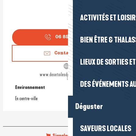
ACTIVITÉS ET LOISI
06 85 36 52
▒▒
BIEN ÊTRE & THALA
Contactez-nous
LIEUX DE SORTIES E
www.desetoilesdansmacocotte.com
DES ÉVÉNEMENTS AU
Environnement
Environnement
En centre-ville
Déguster
SAVEURS LOCALES
Signaler une erreur