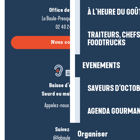
Office de tourisme
À L'HEURE DU GOÛ
La Baule-Presqu’île de Guérande
02 40 24 34 44
TRAITEURS, CHEFS
FOODTRUCKS
Nous contacter
EVENEMENTS
Baisse d’audition ?
SAVEURS D’OCTO
Sourd ou malentendant ?
Appelez-nous en
cliquant-ici
AGENDA GOURMA
Suivez-nous !
Organiser
@labauleguérande