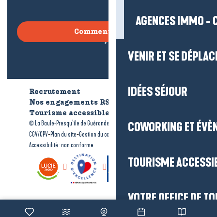
AGENCES IMMO - 
Comment venir ?
VENIR ET SE DÉPLAC
IDÉES SÉJOUR
Recrutement
Qui sommes-nous ?
Nos engagements RSE
Tourisme accessible
Brochures
-
-
© La Baule-Presqu’île de Guérande tourisme
Mentions légales
COWORKING ET ÉVÈ
-
-
-
CGV/CPV
Plan du site
Gestion du consentement
Accessibilité : non conforme
TOURISME ACCESSI
VOTRE OFFICE DE T