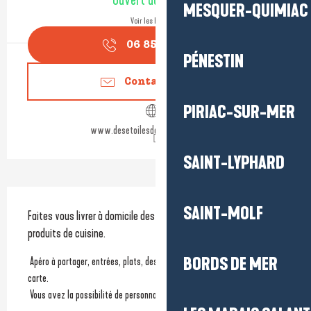
Ouvert aujourd'hui
MESQUER-QUIMIAC
Voir les horaires
06 85 36 52
▒▒
PÉNESTIN
Contactez-nous
PIRIAC-SUR-MER
www.desetoilesdansmacocotte.com
SAINT-LYPHARD
Description
SAINT-MOLF
Faites vous livrer à domicile des plats fait maison avec des 
produits de cuisine.
BORDS DE MER
 Apéro à partager, entrées, plats, desserts, vins et champagne à la 
carte. 
 Vous avez la possibilité de personnaliser le menu pour vos événements.