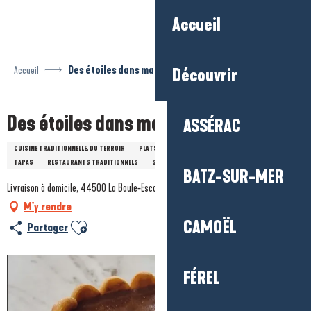
Aller
Accueil
au
contenu
principal
Accueil
Des étoiles dans ma cocotte
Découvrir
Des étoiles dans ma cocotte
ASSÉRAC
CUISINE TRADITIONNELLE, DU TERROIR
PLATS VÉGÉTARIENS
BRUNCH
PLANCHE APÉRO
TAPAS
RESTAURANTS TRADITIONNELS
SPÉCIALITÉS ÉTRANGÈRES
TRAITEUR
BATZ-SUR-MER
Livraison à domicile, 44500 La Baule-Escoublac
M'y rendre
CAMOËL
Ajouter aux favoris
Partager
FÉREL