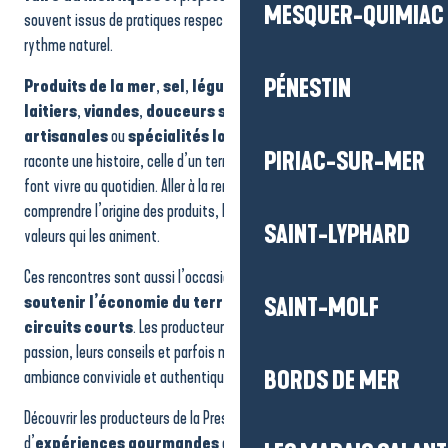
Maison Bernard &fils
MESQUER-QUIMIAC
souvent issus de pratiques respectueuses de l’environnement et du
Les Jardins de la Mer - Algues et spécialités
rythme naturel.
Les Délices de l'Ecoasis
Fumoir des 2 Marais
PÉNESTIN
Produits de la mer
,
sel
,
légumes
,
fruits
,
produits
Le Potager de Trébestan
laitiers
,
viandes
,
douceurs sucrées
,
boissons
Huitric Producteur
artisanales
ou
spécialités locales
: chaque production
PIRIAC-SUR-MER
raconte une histoire, celle d’un territoire et de celles et ceux qui le
font vivre au quotidien. Aller à la rencontre des producteurs, c’est
comprendre l’origine des produits, les méthodes de fabrication et les
SAINT-LYPHARD
valeurs qui les animent.
Ces rencontres sont aussi l’occasion de
consommer local
, de
soutenir l’économie du territoire
et de privilégier des
SAINT-MOLF
circuits courts
. Les producteurs partagent volontiers leur
passion, leurs conseils et parfois même leurs recettes, dans une
ambiance conviviale et authentique.
BORDS DE MER
Découvrir les producteurs de la Presqu’île, c’est enrichir son séjour
d’
expériences gourmandes
et humaines. Que ce soit pour