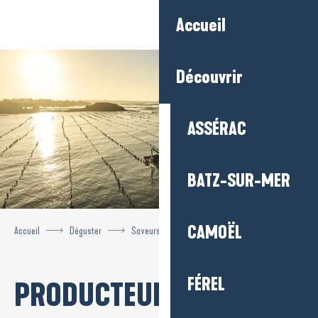
Aller
Accueil
au
contenu
principal
Découvrir
ASSÉRAC
BATZ-SUR-MER
CAMOËL
Accueil
Déguster
Saveurs locales
Producteurs
FÉREL
PRODUCTEURS