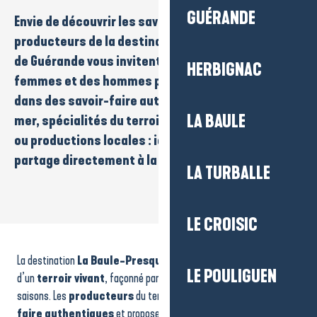
GUÉRANDE
Envie de découvrir les
saveurs locales
? Les
producteurs
de la destination
La Baule-Presqu’île
de Guérande
vous invitent à rencontrer des
HERBIGNAC
femmes et des hommes passionnés, engagés
dans des
savoir-faire
authentiques.
Produits de la
LA BAULE
mer
,
spécialités du terroir
,
douceurs artisanales
ou
productions locales
: ici, le goût du vrai se
partage directement à la source.
LA TURBALLE
LE CROISIC
Les Vergers du Littoral
Les Bocaux Locos'
La destination
La Baule-Presqu’île de Guérande
est riche
La Penbéenne
LE POULIGUEN
L'Atelier du Sel
d’un
terroir vivant
, façonné par l’océan, les marais, la terre et les
Lemoine Maraîcher - Le Potager de Lili
saisons. Les
producteurs
du territoire perpétuent des
savoir-
Confiserie Mignon
faire authentiques
et proposent des
produits de qualité
,