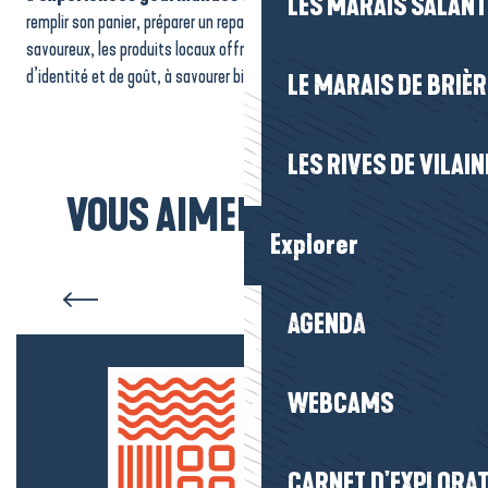
LES MARAIS SALAN
remplir son panier, préparer un repas ou rapporter un souvenir
savoureux, les produits locaux offrent un véritable concentré
d’identité et de goût, à savourer bien au-delà du séjour.
LE MARAIS DE BRIÈR
LES RIVES DE VILAIN
VOUS AIMEREZ AUSSI...
Explorer
Les marchés
AGENDA
WEBCAMS
CARNET D'EXPLORA