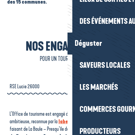
des 15 communes.
DES ÉVÉNEMENTS AU
Déguster
NOS ENGAGEMENTS
POUR UN TOURISME DURABLE
SAVEURS LOCALES
RSE Lucie 26000
LES MARCHÉS
Qualité Tourisme
COMMERCES GOUR
L’Office de tourisme est engagé dans une politique RSE
Tourisme et handicap
ambitieuse, reconnue par la
labellisation LUCIE 26000
,
faisant de La Baule – Presqu’île de Guérande
le premier Office
PRODUCTEURS