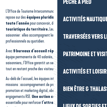
PÊCHE À PIED
L’Office de Tourisme Intercommunal La Baule -Presqu’île de Guérande
repose sur des
équipes pluridisciplinaires mobilisées
ACTIVITÉS NAUTIQUE
toute l’année
pour concevoir, déployer et
animer la stratégie
touristique du territoire.
Leur action dépasse l’accueil
saisonnier : elles accompagnent les communes, les habitants et les
TRAVERSÉES VERS LE
professionnels au quotidien.
Avec
9 bureaux d’accueil répartis sur le territoire
et une
PATRIMOINE ET VISI
équipe permanente de 40 salariés, renforcée par une trentaine de
saisonniers, l’Office garantit un service de qualité en toutes saisons,
tout en restant proche des visiteurs et des acteurs locaux.
ACTIVITÉS ET LOISI
Au-delà de l’accueil, les équipes interviennent sur de nombreuses
missions : accompagnement de projets, animation de réseau,
BIEN ÊTRE & THALA
promotion et marketing digital, observation touristique et
engagements RSE.
Une action collective et continue,
essentielle pour renforcer
l’attractivité et le rayonnement
LIEUX DE SORTIES E