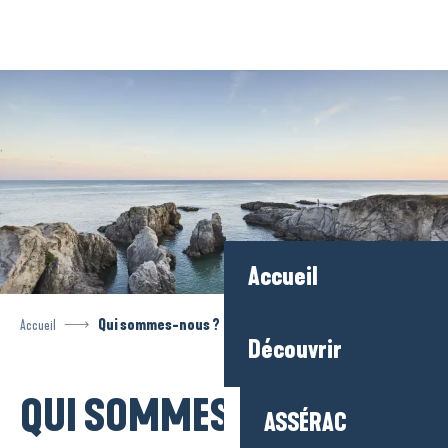
Aller
au
contenu
principal
Accueil
Accueil
Qui sommes-nous ?
Découvrir
QUI SOMMES-NOUS ?
ASSÉRAC