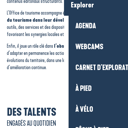
contenus éditoriaux structurants.
Explorer
L’Office de tourisme accompagne également
les professionnels
du tourisme dans leur développement
, en proposant des
AGENDA
outils, des services et des dispositifs de visibilité, tout en
favorisant les synergies locales et les démarches collectives.
WEBCAMS
Enfin, il joue un rôle clé dans
l’observation touristique
afin
d’adapter en permanence les actions aux usages, aux flux et aux
évolutions du territoire, dans une logique d’efficacité et
CARNET D'EXPLORA
d’amélioration continue.
À PIED
À VÉLO
DES TALENTS
ENGAGÉS AU QUOTIDIEN