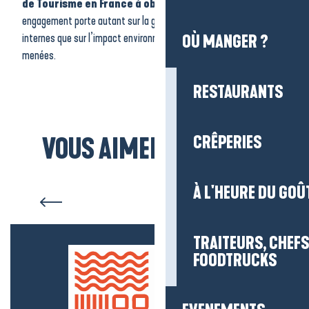
de Tourisme en France à obtenir cette distinction.
Cet
engagement porte autant sur la gouvernance, les pratiques
internes que sur l’impact environnemental et sociétal des actions
OÙ MANGER ?
menées.
RESTAURANTS
CRÊPERIES
VOUS AIMEREZ AUSSI...
Visiter le Marais de Grande
Brière
À L'HEURE DU GOÛ
TRAITEURS, CHEFS
FOODTRUCKS