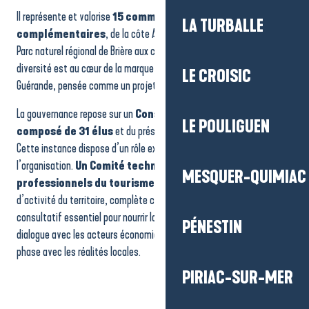
Il représente et valorise
15 communes aux identités
LA TURBALLE
complémentaires
, de la côte Atlantique aux marais salants, du
Parc naturel régional de Brière aux communes rétro-littorales. Cette
diversité est au cœur de la marque territoriale La Baule-Presqu’île de
LE CROISIC
Guérande, pensée comme un projet fédérateur et partagé.
La gouvernance repose sur un
Conseil d’administration
LE POULIGUEN
composé de 31 élus
et du président de l’Office de tourisme.
Cette instance dispose d’un rôle exécutif au sein de
l’organisation.
Un Comité technique, composé de
MESQUER-QUIMIAC
professionnels du tourisme
représentant les grands secteurs
d’activité du territoire, complète cette gouvernance. Il joue un rôle
consultatif essentiel pour nourrir la stratégie de terrain, favoriser le
PÉNESTIN
dialogue avec les acteurs économiques et garantir des actions en
phase avec les réalités locales.
PIRIAC-SUR-MER