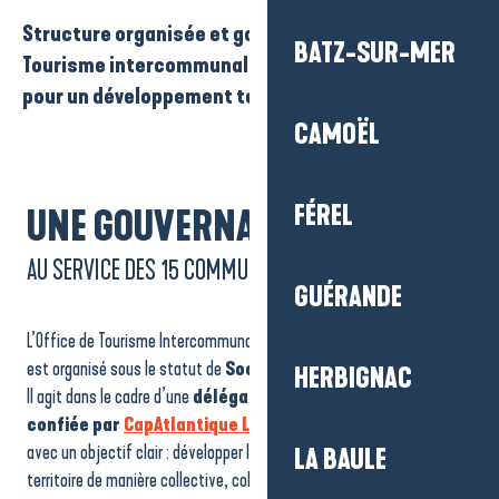
Structure organisée et gouvernée, l’Office de
BATZ-SUR-MER
Tourisme intercommunal coordonne ses missions
pour un développement touristique local durable.
CAMOËL
FÉREL
UNE GOUVERNANCE
AU SERVICE DES 15 COMMUNES
GUÉRANDE
L’Office de Tourisme Intercommunal La Baule-Presqu’île de Guérande
est organisé sous le statut de
Société Publique Locale (SPL)
.
HERBIGNAC
Il agit dans le cadre d’une
délégation de service public
confiée par
CapAtlantique La Baule-Guérande Agglo
,
avec un objectif clair : développer l’attractivité touristique du
LA BAULE
territoire de manière collective, cohérente et durable.