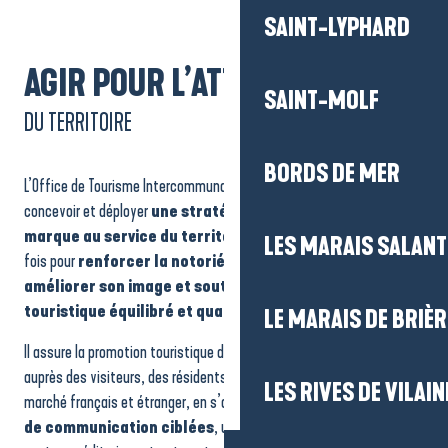
SAINT-LYPHARD
AGIR POUR L’ATTRACTIVITÉ
SAINT-MOLF
DU TERRITOIRE
BORDS DE MER
L’Office de Tourisme Intercommunal a pour mission principale de
concevoir et déployer
une stratégie touristique et de
marque au service du territoire
et de ses acteurs. Il agit à la
LES MARAIS SALAN
fois pour
renforcer la notoriété de la destination,
améliorer son image et soutenir un développement
touristique équilibré et qualitatif.
LE MARAIS DE BRIÈR
Il assure la promotion touristique de La Baule-Presqu’île de Guérande
auprès des visiteurs, des résidents annuels et secondaires, sur le
LES RIVES DE VILAIN
marché français et étranger, en s’appuyant sur des
campagnes
de communication ciblées
, une présence digitale forte et des