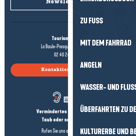
Newsletter an
ZU FUSS
Tourismusbüro
MIT DEM FAHRRAD
La Baule-Presqu'île de Guérande
02 40 24 34 44
ANGELN
Kontaktieren Sie uns
WASSER- UND FLUS
ÜBERFAHRTEN ZU DE
Vermindertes Hörvermögen?
Taub oder schwerhörig?
KULTURERBE UND B
Rufen Sie uns an in
hier klicken