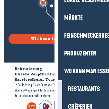
LOKALE GESCHMÄC
MÄRKTE
FEINSCHMECKERGE
Wie kann ich kommen?
PRODUZENTEN
Rekrutierung
Wer sind wir?
WO KANN MAN ESSE
Unsere Verpflichtungen
Barrierefreier Tourismus
Broschüren
-
-
La Baule-Presqu'île de Guérande Tourismus
Rechtliche Hinweise
RESTAURANTS
-
-
Sitemap
Umgang mit der Zustimmung
Barrierefreiheit: nicht konform
CRÊPERIEN