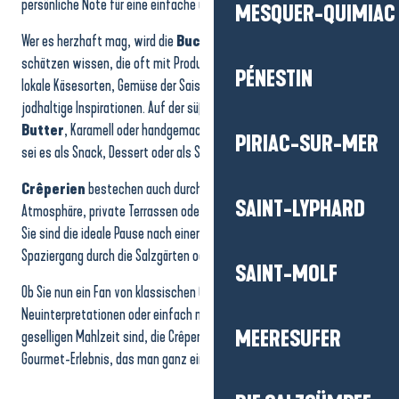
persönliche Note für eine einfache und herzliche Mahlzeit.
MESQUER-QUIMIAC
La Flambée
Restaurant La Bisquine
Wer es herzhaft mag, wird die
Buchweizenpfannkuchen
zu
Crêperie de Kéroman
schätzen wissen, die oft mit Produkten aus der Region belegt sind:
Crêperie - Saladerie La Yole
PÉNESTIN
lokale Käsesorten, Gemüse der Saison, Wurstwaren, Fisch oder
jodhaltige Inspirationen. Auf der süßen Seite sind
Crêpes mit
Butter
, Karamell oder handgemachten Süßigkeiten immer beliebt,
PIRIAC-SUR-MER
sei es als Snack, Dessert oder als Stärkung nach einem Spaziergang.
Crêperien
bestechen auch durch ihre Atmosphäre: familiäre
SAINT-LYPHARD
Atmosphäre, private Terrassen oder modernere und kreativere Lokale.
Sie sind die ideale Pause nach einem Tag am Strand, einem
Spaziergang durch die Salzgärten oder einem Ausflug ans Meer.
SAINT-MOLF
Ob Sie nun ein Fan von klassischen Gerichten, ein Liebhaber origineller
Neuinterpretationen oder einfach nur auf der Suche nach einer
MEERESUFER
geselligen Mahlzeit sind, die Crêperien bieten ein unumgängliches
Gourmet-Erlebnis, das man ganz einfach teilen kann.