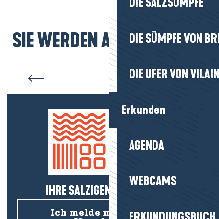
DIE SALZSÜMPFE
SIE WERDEN AUCH MÖGEN...
DIE SÜMPFE VON BR
Kulinarische Demos
DIE UFER VON VILAI
Erkunden
AGENDA
WEBCAMS
IHRE SALZIGEN NEUIGKEITEN!
Ich melde mich für den
ERKUNDUNGSBUCH