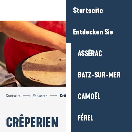
Aller
Startseite
au
contenu
principal
Entdecken Sie
ASSÉRAC
BATZ-SUR-MER
CAMOËL
Startseite
Verkosten
Crêperien
FÉREL
CRÊPERIEN