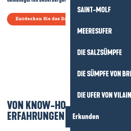
Gemüsegärten beherbergen
.
SAINT-MOLF
Entdecken Sie das Dorf Kerhinet
MEERESUFER
DIE SALZSÜMPFE
DIE SÜMPFE VON BR
DIE UFER VON VILAI
VON KNOW-HOW GEPRÄGTE
ERFAHRUNGEN
Erkunden