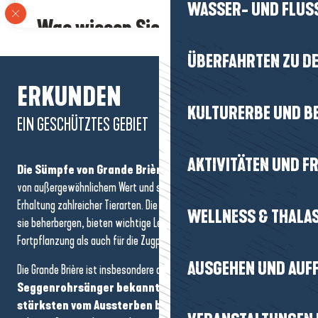
WASSER- UND FLUS
Was wissen Sie darüber?
Die
Briérons
besitzen ihr Sumpfgebiet gemeinsam. Dieses
ÜBERFAHRTEN ZU DE
althergebrachte System macht das
Marais de Grande Brière
zu
einem der letzten Gebiete Frankreichs, das von seinen Bewohnern
ERKUNDEN
verwaltet wird, die für sein
Gleichgewicht
und seine
KULTURERBE UND B
Erhaltung
bürgen.
EIN GESCHÜTZTES GEBIET
AKTIVITÄTEN UND FR
Die Sümpfe von Grande Brière und Pompas
sind Naturräume
von außergewöhnlichem Wert und spielen eine Schlüsselrolle bei der
Erhaltung zahlreicher Tierarten. Die ausgedehnten Schilfgebiete, die
WELLNESS & THALA
sie beherbergen, bieten wichtige Lebensräume, sowohl für die
Fortpflanzung als auch für die Zugphasen zahlreicher Vögel.
AUSGEHEN UND AUF
Die Grande Brière ist insbesondere als wichtiger Rastplatz für den
Seggenrohrsänger bekannt, der in Europa am
stärksten vom Aussterben bedroht
ist. Der nur 11 Gramm