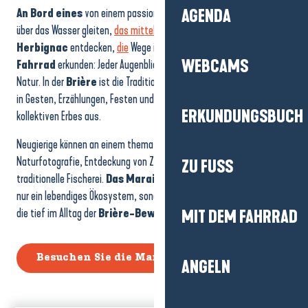
An Bord eines
von einem passionierten Führer geführten
Kahns
AGENDA
über das Wasser gleiten,
das mittelalterliche Schloss Ranrouët
in
Herbignac
entdecken,
die
Wege in der
Kutsche
oder mit dem
WEBCAMS
Fahrrad
erkunden: Jeder Augenblick verbindet den Menschen mit der
Natur. In der
Brière
ist die Tradition nicht erstarrt – sie drückt sich
in Gesten, Erzählungen, Festen und der Weitergabe eines einzigartigen
ERKUNDUNGSBUCH
kollektiven Erbes aus.
Neugierige können an einem thematischen Ausflug teilnehmen:
Naturfotografie, Entdeckung von Zugvögeln oder Einführung in die
ZU FUSS
traditionelle Fischerei.
Das Marais de Grande Brière
ist nicht
nur ein lebendiges Ökosystem, sondern auch eine gemeinsame Kultur,
die tief im Alltag der
Brière-Bewohner
verwurzelt ist.
MIT DEM FAHRRAD
Besuchen Sie die Marais de Brière
ANGELN