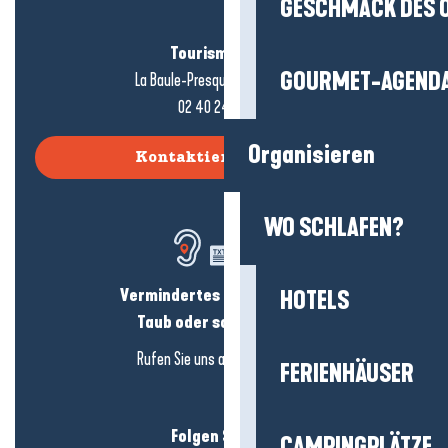
GESCHMACK DES 
Tourismusbüro
GOURMET-AGEND
La Baule-Presqu'île de Guérande
02 40 24 34 44
Organisieren
Kontaktieren Sie uns
WO SCHLAFEN?
Vermindertes Hörvermögen?
HOTELS
Taub oder schwerhörig?
Rufen Sie uns an in
hier klicken
FERIENHÄUSER
Folgen Sie uns!
CAMPINGPLÄTZE