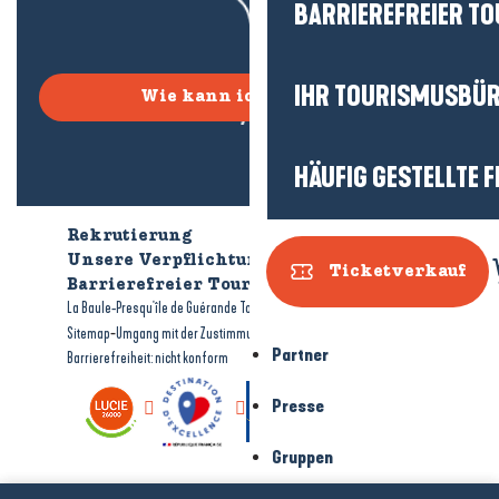
BARRIEREFREIER T
IHR TOURISMUSBÜ
Wie kann ich kommen?
HÄUFIG GESTELLTE 
Rekrutierung
Wer sind wir?
Unsere Verpflichtungen
Ticketverkauf
Barrierefreier Tourismus
Broschüren
-
-
La Baule-Presqu'île de Guérande Tourismus
Rechtliche Hinweise
-
-
Sitemap
Umgang mit der Zustimmung
Partner
Barrierefreiheit: nicht konform
Presse
Gruppen