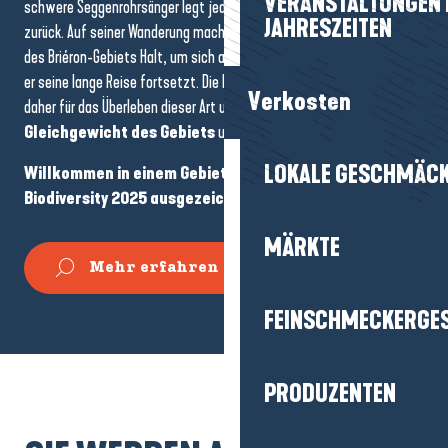
VERANSTALTUNGEN I
schwere Seggenrohrsänger legt jedes Jahr Tausende von Kilometern
JAHRESZEITEN
zurück. Auf seiner Wanderung macht er nur einige Tage in den Sümpfen
des Briéron-Gebiets Halt, um sich auszuruhen und zu fressen, bevor
er seine lange Reise fortsetzt. Die Erhaltung dieser Feuchtgebiete ist
Verkosten
daher für das Überleben dieser Art und
das ökologische
Gleichgewicht des Gebiets
unerlässlich.
LOKALE GESCHMÄC
Willkommen in einem Gebiet, das als Best Agglo for
Biodiversity 2025 ausgezeichnet wurde!
MÄRKTE
Mehr erfahren
FEINSCHMECKERGE
PRODUZENTEN