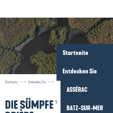
Aller
au
contenu
principal
Startseite
Entdecken Sie
Startseite
Entdecken Sie
Die Sümpfe von Brière
ASSÉRAC
DIE SÜMPFE VON
Ajouter aux
BATZ-SUR-MER