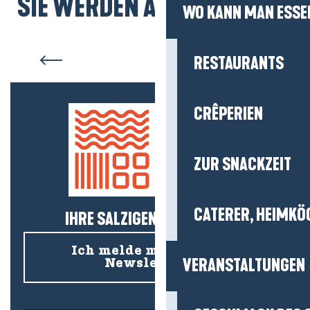
SIE WERDEN AUCH MÖGEN...
WO KANN MAN ESSE
Saint-Molf
RESTAURANTS
CRÊPERIEN
ZUR SNACKZEIT
CATERER, HEIMKÖ
IHRE SALZIGEN NEUIGKEITEN!
Ich melde mich für den
VERANSTALTUNGEN
Newsletter an