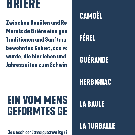
BRIÈRE
CAMOËL
Zwischen
Kanälen
und
Reetdachhäusern
bilden die
Marais de Brière eine ganz eigene Welt, die von
FÉREL
Traditionen
und
Sanftmut
geprägt ist. Es ist ein
bewohntes Gebiet, das von den Menschen geformt
wurde, die hier leben und es im Rhythmus der
GUÉRANDE
Jahreszeiten
zum Schwingen bringen.
HERBIGNAC
EIN VOM MENSCHEN
LA BAULE
GEFORMTES GEBIET
LA TURBALLE
Das
nach der Camargue
zweitgrößte Sumpfgebiet