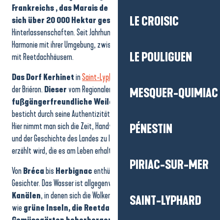
Frankreichs
, das Marais de Grande Brière, erstreckt
LE CROISIC
sich über 20 000 Hektar geschützter Natur
und lebendiger
Hinterlassenschaften. Seit Jahrhunderten leben die Menschen hier in
Harmonie mit ihrer Umgebung, zwischen Kanälen, Wiesen und Dörfern
LE POULIGUEN
mit Reetdachhäusern.
Das Dorf Kerhinet
in
Saint-Lyphard
zeugt von dieser Lebenskunst
der Briéron.
Dieser
vom Regionalen Naturpark Brière restaurierte,
MESQUER-QUIMIAC
fußgängerfreundliche Weiler inmitten der Natur
besticht durch seine Authentizität und seine strohgedeckten Häuser.
Hier nimmt man sich die Zeit, Handwerker und Produzenten zu treffen
PÉNESTIN
und der Geschichte des Landes zu lauschen, die von den Menschen
erzählt wird, die es am Leben erhalten.
PIRIAC-SUR-MER
Von
Bréca
bis
Herbignac
enthüllt die Brière ihre zahlreichen
Gesichter. Das Wasser ist allgegenwärtig und bildet
ein Netz aus
Kanälen
, in denen sich die Wolken spiegeln. Die Hügel erheben sich
SAINT-LYPHARD
wie
grüne Inseln, die Reetdachhäuser und