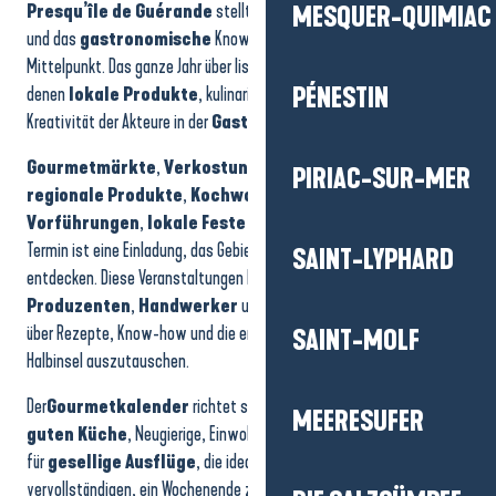
Animation musicale avec What Da Funk
Presqu’île de Guérande
stellt den
kulinarischen
Reichtum
MESQUER-QUIMIAC
Festival du bois salé à Kercabellec
und das
gastronomische
Know-how der Region in den
Vide-greniers - Pot-au-Feu - Comité des Fêtes
Mittelpunkt. Das ganze Jahr über listet er Veranstaltungen auf, bei
Vendredi de la Mine d'Or : Marché nocturne et concert "Odilon"
denen
lokale Produkte
, kulinarische Traditionen und die
PÉNESTIN
Concert Denez Prigent "Toenn-Vor"
Kreativität der Akteure in der
Gastronomie
gefeiert werden.
ANNULÉ - Feu d'artifice du 15 août
Vendredi de la Mine d'Or : Marché nocturne et concert "The Vinils"
Gourmetmärkte
,
Verkostungen
, Veranstaltungen rund um
PIRIAC-SUR-MER
Soirée Vintage
regionale Produkte
,
Kochworkshops
,
kulinarische
Les Mercredis Musicaux - Ensemble Paris Opéra
Vorführungen
,
lokale Feste
oder saisonale Höhepunkte: Jeder
Termin ist eine Einladung, das Gebiet über den Geschmack zu
SAINT-LYPHARD
entdecken. Diese Veranstaltungen bieten die Möglichkeit,
Produzenten
,
Handwerker
und Liebhaber zu treffen und sich
über Rezepte, Know-how und die emblematischen Produkte der
SAINT-MOLF
Halbinsel auszutauschen.
Der
Gourmetkalender
richtet sich an alle: Familien, Liebhaber der
MEERESUFER
guten Küche
, Neugierige, Einwohner und Besucher. Er bietet Ideen
für
gesellige Ausflüge
, die ideal sind, um einen Aufenthalt zu
vervollständigen, ein Wochenende zu rhythmisieren oder eine