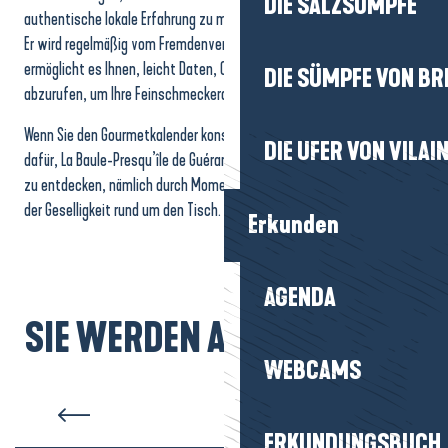
DIE SALZSÜMPFE
authentische lokale Erfahrung zu machen.
Er wird regelmäßig vom Fremdenverkehrsamt aktualisiert und
ermöglicht es Ihnen, leicht Daten, Orte und praktische Informationen
DIE SÜMPFE VON BR
abzurufen, um Ihre Feinschmeckerausflüge zu organisieren.
Wenn Sie den Gourmetkalender konsultieren, entscheiden Sie sich
DIE UFER VON VILAI
dafür, La Baule-Presqu’île de Guérande auf eine andere Art und Weise
zu entdecken, nämlich durch Momente des Teilens, des Genusses und
der Geselligkeit rund um den Tisch.
Erkunden
AGENDA
SIE WERDEN AUCH MÖGEN...
Marion und Paul, Aliwens
WEBCAMS
Garten
ERKUNDUNGSBUCH