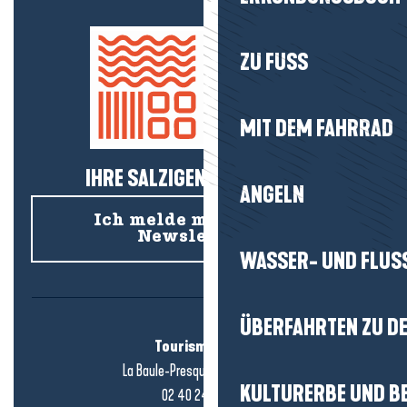
ZU FUSS
MIT DEM FAHRRAD
IHRE SALZIGEN NEUIGKEITEN!
ANGELN
Ich melde mich für den
Newsletter an
WASSER- UND FLUS
ÜBERFAHRTEN ZU DE
Tourismusbüro
La Baule-Presqu'île de Guérande
KULTURERBE UND B
02 40 24 34 44