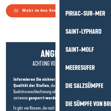
Mehr zu den Gezeiten
PIRIAC-SUR-MER
SAINT-LYPHARD
SAINT-MOLF
ANGELN :
ACHTUNG VOR VERBOTEN!
MEERESUFER
Informieren Sie sich
vor dem
Angeln
über die
DIE SALZSÜMPFE
Qualität der Stellen
, die aufgrund von
Qualitätsverschlechterung oder Ressourcenschutz
zeitweise
gesperrt werden können
.
DIE SÜMPFE VON BR
Es gibt vier Klassen, die nach
den Qualitätsstufen
für