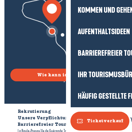
KOMMEN UND GEHE
AUFENTHALTSIDEEN
BARRIEREFREIER T
IHR TOURISMUSBÜ
Wie kann ich kommen?
HÄUFIG GESTELLTE 
Rekrutierung
Wer sind wir?
Unsere Verpflichtungen
Ticketverkauf
Barrierefreier Tourismus
Broschüren
-
-
La Baule-Presqu'île de Guérande Tourismus
Rechtliche Hinweise