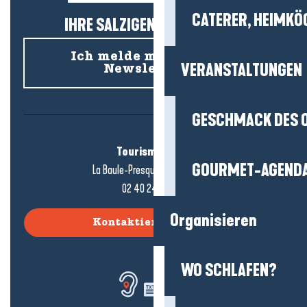
CATERER, HEIMKÖ
IHRE SALZIGEN NEUIGKEITEN!
Ich melde mich für den
VERANSTALTUNGEN
Newsletter an
GESCHMACK DES 
Tourismusbüro
GOURMET-AGEND
La Baule-Presqu'île de Guérande
02 40 24 34 44
Organisieren
Kontaktieren Sie uns
WO SCHLAFEN?