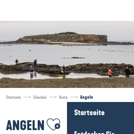
Aller
au
contenu
principal
Startseite
Erkunden
Küste
Angeln
Startseite
Ajouter aux favoris
ANGELN