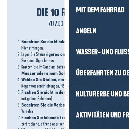
MIT DEM FAHRRAD
DIE 10 REFLEXE
ZU ADOPTIEREN
ANGELN
Beachten Sie die Mindestgröße
der Muscheln und die
Höchstmengen.
WASSER- UND FLUS
Legen Sie Steine
rigoros an ihren Platz zurück
, reißen
Sie keine Algen heraus.
Kratzen Sie im Sand am
besten mit den Händen, einem
ÜBERFAHRTEN ZU DE
Messer oder einem Schaber
(max. 3 Zähne).
Wählen Sie Stellen, die weit entfernt
von
Regenwassereinleitungen, Häfen und Ankerplätzen liegen.
Fischen Sie nicht in den Parks der Profis
(Bereiche
KULTURERBE UND B
mit gelben Schildern).
Beachten Sie die Verbote des Sammelns
und des
Verzehrs.
AKTIVITÄTEN UND FR
Fischen Sie lebende Exemplare:
Sortieren Sie
zerbrochene, offene oder schlecht riechende Muscheln aus
.