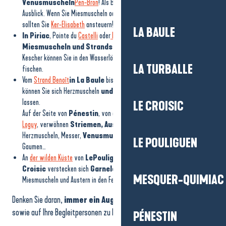
Venusmuscheln
Pen-Bron
! Als Bonus genießen Sie einen herrlichen
Ausblick. Wenn Sie Miesmuscheln oder Strandschnecken bevorzugen,
sollten Sie
Ker-Elisabeth
ansteuern!
LA BAULE
In Piriac
, Pointe du
Castelli
oder
Port au Loup
werden
Austern,
Miesmuscheln und Strandschnecken
gefischt. Mit einem
Kescher können Sie in den Wasserlöchern der Felsen nach Garnelen
LA TURBALLE
fischen.
Vom
Strand Benoît
in La Baule
bis zum
Strand
Le
Nau
in Le Pouliguen
können Sie sich Herzmuscheln
und Venusmuscheln
nicht entgehen
lassen.
LE CROISIC
Auf der Seite von
Pénestin
, von der
Pointe du Bile
bis zum
Strand von
Loguy
, verwöhnen
Striemen, Austern, Miesmuscheln
,
Herzmuscheln, Messer,
Venusmuscheln
, Garnelen und Seeigel Ihren
LE POULIGUEN
Gaumen…
An
der wilden Küste
von
Le
Pouliguen
über
Batz-sur-Mer
und
Le
Croisic
verstecken sich
Garnelen, Strandschnecken
,
MESQUER-QUIMIAC
Miesmuscheln und Austern in den Felsen.
Denken Sie daran,
immer ein Auge auf die steigende Flut
sowie auf Ihre Begleitpersonen zu haben!
PÉNESTIN