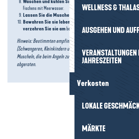
Waschen und kühlen Sie die Muscheln
während des
WELLNESS & THALA
Fischens mit Meerwasser.
Lassen Sie die Muscheln
vor dem Verzehr
abtropfen
.
Bewahren Sie sie lebend im Kühlschrank auf
und
verzehren Sie sie am
besten
noch am selben Tag
.
AUSGEHEN UND AUF
Hinweis: Bestimmten empfindlichen Personen
(Schwangeren, Kleinkindern usw.) wird vom Verzehr von
VERANSTALTUNGEN I
Muscheln, die beim Angeln zu Fuß geerntet wurden,
JAHRESZEITEN
abgeraten.
Verkosten
LOKALE GESCHMÄC
MÄRKTE