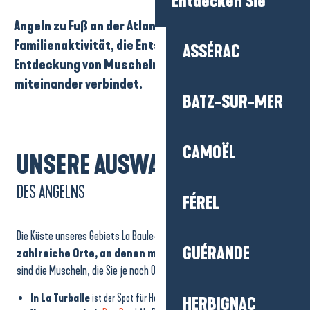
Entdecken Sie
Angeln zu Fuß an der Atlantikküste
: Eine
Familienaktivität, die Entspannung und die
ASSÉRAC
Entdeckung von
Muscheln
in aller Sicherheit
miteinander verbindet.
BATZ-SUR-MER
CAMOËL
UNSERE AUSWAHL AN SPOTS
DES ANGELNS
FÉREL
Die Küste unseres Gebiets La Baule-Presqu’île de Guérande bietet
GUÉRANDE
zahlreiche Orte, an denen man zu Fuß angeln
kann. Hier
sind die Muscheln, die Sie je nach Ort sammeln können:
In La Turballe
ist der Spot für Herzmuscheln
und
HERBIGNAC