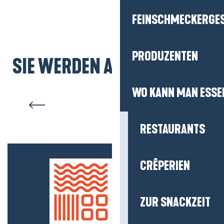
FEINSCHMECKERGE
PRODUZENTEN
SIE WERDEN AUCH MÖGEN...
WO KANN MAN ESSE
Le Pouliguen
RESTAURANTS
CRÊPERIEN
ZUR SNACKZEIT