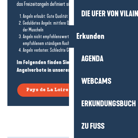
das Freizeitangeln definiert sind:
DIE UFER VON VILAI
Angeln erlaubt: Gute Qualität
Geduldetes Angeln: mittlere Qualität mit empfohlenem Kochen
der Muscheln
Erkunden
Angeln nicht empfehlenswert: Schlechte Qualität mit
empfohlenem ständigem Kochen der Schalentiere.
Angeln verboten: Schlechte Gesundheitsqualität.
AGENDA
Im Folgenden finden Sie die aktuellen
Angelverbote in unseren beiden Departements:
WEBCAMS
Pays de La Loire
Morbihan
ERKUNDUNGSBUCH
ZU FUSS