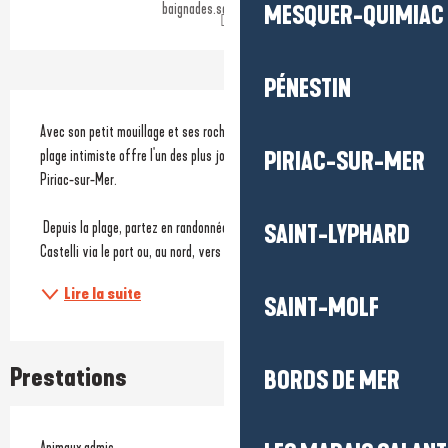
baignades.sante.gouv.fr
MESQUER-QUIMIAC
PÉNESTIN
Description
Avec son petit mouillage et ses rochers propices à la pêche à pied, cette 
plage intimiste offre l'un des plus jolis points de vue sur le port de 
PIRIAC-SUR-MER
Piriac-sur-Mer.
 Depuis la plage, partez en randonnée sur le GR34, vers la pointe du 
SAINT-LYPHARD
Castelli via le port ou, au nord, vers la pointe de Merquel à Mesquer !
Lire la suite
SAINT-MOLF
Prestations
BORDS DE MER
Animaux admis