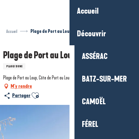
Aller
Accueil
au
contenu
principal
Accueil
Plage de Port au Loup
Découvrir
Plage de Port au Loup
ASSÉRAC
PLAGE/ DUNE
BATZ-SUR-MER
Plage de Port au Loup, Côte de Port au Loup, 44420 Piriac-sur-Mer
M'y rendre
Ajouter aux favoris
Partager
CAMOËL
FÉREL