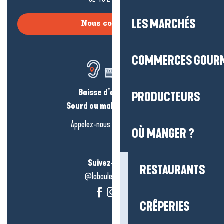
LES MARCHÉS
Nous contacter
COMMERCES GOUR
Baisse d’audition ?
PRODUCTEURS
Sourd ou malentendant ?
Appelez-nous en
cliquant-ici
OÙ MANGER ?
Suivez-nous !
RESTAURANTS
@labauleguérande
CRÊPERIES