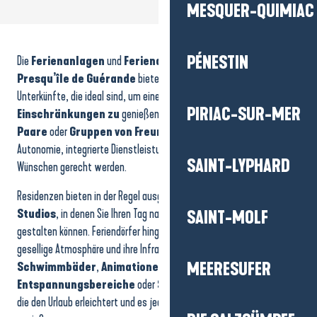
MESQUER-QUIMIAC
Résidence de Vacances "Les Gabelous"
Le Razay - Fol 74
PÉNESTIN
Die
Ferienanlagen
und
Feriendörfer
am Urlaubsort
La Baule-
Residenz Goélia Royal Park
Relais International de la Jeunesse
Presqu’île de Guérande
bieten komfortable, flexible
Villages Clubs du Soleil Le Saint-Saëns
Unterkünfte, die ideal sind, um einen
Aufenthalt ohne
Le Domaine de Cramphore - Pierre et Vacances
PIRIAC-SUR-MER
Einschränkungen zu
genießen. Sie wurden für
Familien
,
Centre du Palandrin
Paare
oder
Gruppen von Freunden
konzipiert und kombinieren
La Maison Rivage
Autonomie, integrierte Dienstleistungen und Lebensräume, die allen
GOELIA - Résidence LES VOILES BLANCHES
SAINT-LYPHARD
Wünschen gerecht werden.
Residenzen bieten in der Regel ausgestattete
Appartements
oder
Studios
, in denen Sie Ihren Tag nach Ihrem eigenen Rhythmus
SAINT-MOLF
gestalten können. Feriendörfer hingegen zeichnen sich durch ihre
gesellige Atmosphäre und ihre Infrastruktur vor Ort aus:
Schwimmbäder
,
Animationen
,
Kinderclubs
MEERESUFER
,
Entspannungsbereiche
oder
Sportplätze
. Eine Kombination,
die den Urlaub erleichtert und es jedem ermöglicht, in vollen Zügen zu