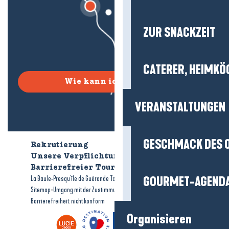
ZUR SNACKZEIT
CATERER, HEIMKÖ
Wie kann ich kommen?
VERANSTALTUNGEN
GESCHMACK DES 
Rekrutierung
Wer sind wir?
Unsere Verpflichtungen
Barrierefreier Tourismus
Broschüren
-
-
La Baule-Presqu'île de Guérande Tourismus
GOURMET-AGEND
Rechtliche Hinweise
-
-
Sitemap
Umgang mit der Zustimmung
Barrierefreiheit: nicht konform
Organisieren