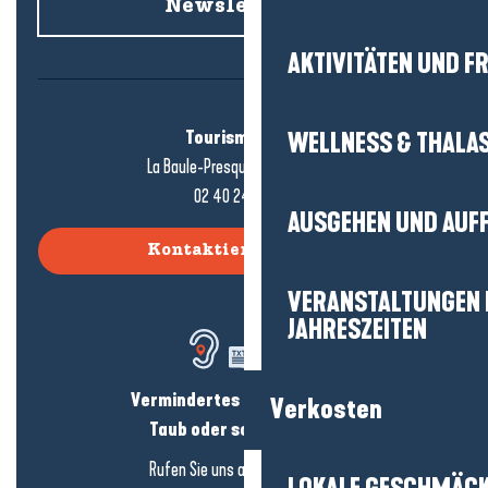
Newsletter an
AKTIVITÄTEN UND FR
Tourismusbüro
WELLNESS & THALA
La Baule-Presqu'île de Guérande
02 40 24 34 44
AUSGEHEN UND AUF
Kontaktieren Sie uns
VERANSTALTUNGEN I
JAHRESZEITEN
Vermindertes Hörvermögen?
Verkosten
Taub oder schwerhörig?
Rufen Sie uns an in
hier klicken