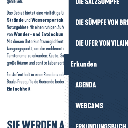
DIE SALZSÜMPFE
genießen.
Das Gebiet bietet eine vielfältige Umgebung: am Meer, um die
Strände
und
Wassersportaktivitäten
zu genießen,
DIE SÜMPFE VON BR
Naturgebiete für einen ruhigen Aufenthalt oder Gebiete in der Nähe
von
Wander- und Entdeckungsrouten
.
Mit diesen Unterkunftsmöglichkeiten haben Sie einen idealen
DIE UFER VON VILAI
Ausgangspunkt, um die emblematischen Landschaften des
Territoriums zu erkunden: Küste, Sümpfe, Wanderwege, Kulturerbe,
große Räume und sanfte Lebensart.
Erkunden
Ein Aufenthalt in einer Residenz oder einem Feriendorf am Reiseziel La
Baule-Presqu’île de Guérande bedeutet
Komfort
,
Freiheit
und
AGENDA
Einfachheit
.
WEBCAMS
SIE WERDEN AUCH MÖGEN...
ERKUNDUNGSBUCH