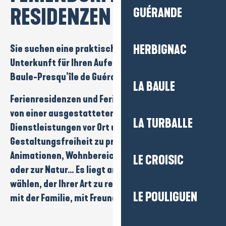
RESIDENZEN
GUÉRANDE
Sie suchen eine praktische und komfortable
HERBIGNAC
Unterkunft für Ihren Aufenthalt am Urlaubsziel La
Baule-Presqu’île de Guérande?
LA BAULE
Ferienresidenzen
und
Feriendörfer
sind ideal, um
von einer ausgestatteten Unterkunft,
LA TURBALLE
Dienstleistungen vor Ort und echter
Gestaltungsfreiheit zu profitieren.
Schwimmbad
,
Animationen
,
Wohnbereiche
,
Nähe zum Strand
LE CROISIC
oder zur
Natur
… Es liegt an Ihnen, den Rahmen zu
wählen, der Ihrer Art zu reisen entspricht. Ideal
LE POULIGUEN
mit der Familie, mit Freunden oder zu zweit.