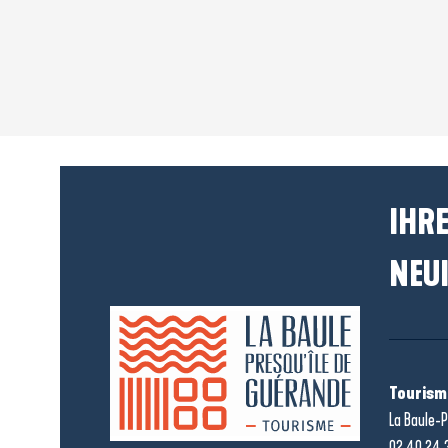
IHRE
NEUI
Tourism
La Baule-P
02 40 24 