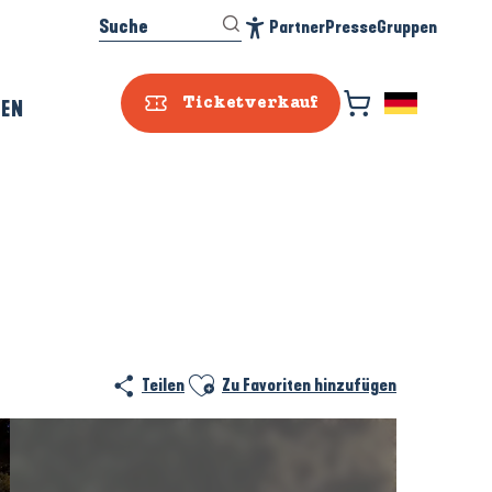
Suche
Partner
Presse
Gruppen
Accessibilité
REN
Ticketverkauf
Prestataire e
Ajouter aux favoris
Teilen
Zu Favoriten hinzufügen