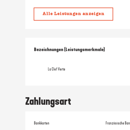
Alle Leistungen anzeigen
Leistungensmöglic
Bezeichnungen (Leistungsmerkmale)
Bezeichnungen (Leistungsmerkmale)
La Clef Verte
Zahlungsart
Bankkarten
Französische Ban