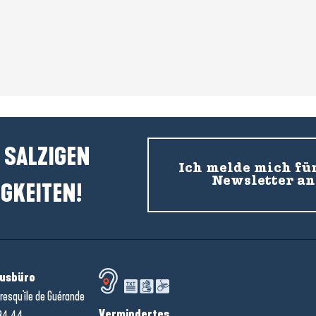
 SALZIGEN
Ich melde mich fü
Newsletter an
GKEITEN!
usbüro
resqu'île de Guérande
Vermindertes
34 44