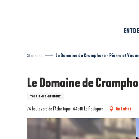
Aller
au
contenu
principal
ENTDE
Startseite
Le Domaine de Cramphore - Pierre et Vaca
Le Domaine de Cramphor
TOURISMUS-RESIDENZ
74 boulevard de l'Atlantique, 44510 Le Pouliguen
Anfahrt