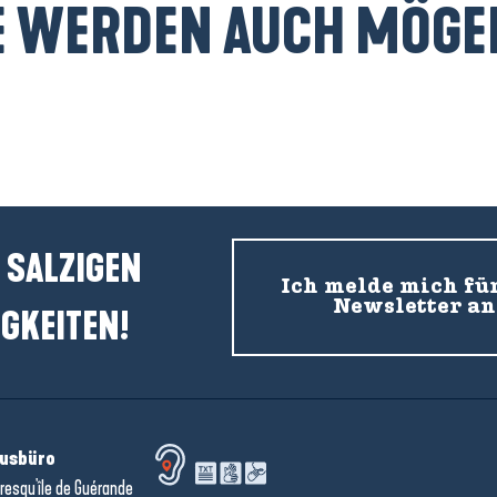
E WERDEN AUCH MÖGEN
Rénald, Breizh Coquillages
 SALZIGEN
Ich melde mich fü
Newsletter an
GKEITEN!
usbüro
resqu'île de Guérande