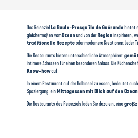
Restaurant - Le Bel instant
La Bonne Source
Salmanazar
Das Reiseziel
La Baule-Presqu’île de Guérande
bietet e
L'Eden Beach
gleichermaßen vom
Ozean
und von der
Region
inspirieren, w
Eat Sushi
traditionelle Rezepte
oder modernere Kreationen: Jeder Ti
Barapom
El Chaco
Die Restaurants bieten unterschiedliche Atmosphären:
gemüt
Baan Nittaya
intimere Adressen für einen besonderen Anlass. Die Küchenchef
Restaurant P'tite Casquette
Know-how
auf.
Auberge Le Nézil
Odette à la mer
In einem Restaurant auf der Halbinsel zu essen, bedeutet auch
Le Ruban Bleu
Spaziergang, ein
Mittagessen mit Blick auf den Ozean
Die Restaurants des Reiseziels laden Sie dazu ein, eine
großz