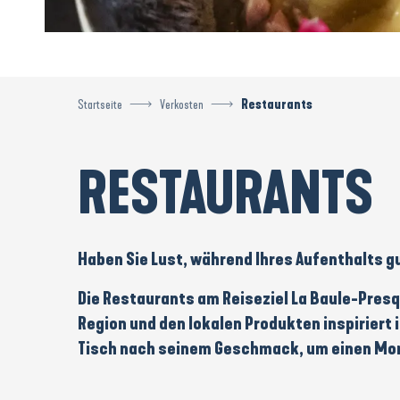
Startseite
Verkosten
Restaurants
RESTAURANTS
Haben Sie Lust, während Ihres Aufenthalts
g
Die
Restaurants
am Reiseziel
La Baule-Presq
Region
und den
lokalen Produkten
inspiriert 
Tisch nach seinem Geschmack, um einen Mom