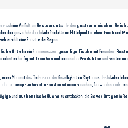
ine schöne Vielfalt an
Restaurants
, die den
gastronomischen Reich
obei das ganze Jahr über lokale Produkte im Mittelpunkt stehen.
Fisch
und
Me
sch erzählt eine Facette der Region.
liche Orte
für ein Familienessen,
gesellige Tische
mit Freunden,
Rest
s arbeiten häufig mit
frischen
und saisonalen
Produkten
und werten so 
, einen Moment des Teilens und der Geselligkeit im Rhythmus des lokalen Leben
oder ein
anspruchsvolleres Abendessen
suchen, Sie werden leicht ein
ügige
und
authentische
Küche
zu entdecken, die Sie
vor Ort genieß