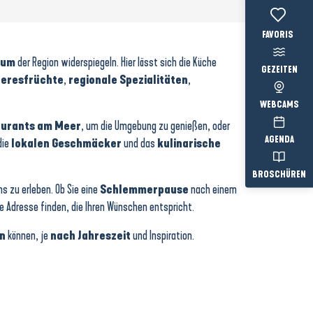
Voir les favo
tum
der Region widerspiegeln. Hier lässt sich die Küche
GEZEITEN
eresfrüchte
,
regionale Spezialitäten
,
WEBCAMS
aurants am Meer
, um die Umgebung zu genießen, oder
AGENDA
die
lokalen Geschmäcker
und das
kulinarische
BROSCHÜREN
s zu erleben. Ob Sie eine
Schlemmerpause
nach einem
e Adresse finden, die Ihren Wünschen entspricht.
en
können, je
nach Jahreszeit
und Inspiration.