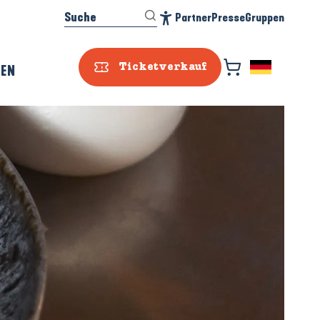
Suche
Partner
Presse
Gruppen
Accessibilité
REN
Ticketverkauf