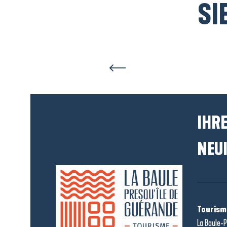
SI
IHRE
NEUI
Tourism
La Baule-P