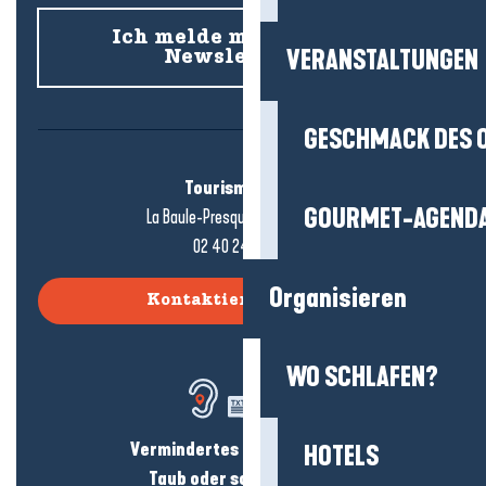
Ich melde mich für den
VERANSTALTUNGEN
Newsletter an
GESCHMACK DES 
Tourismusbüro
GOURMET-AGEND
La Baule-Presqu'île de Guérande
02 40 24 34 44
Organisieren
Kontaktieren Sie uns
WO SCHLAFEN?
Vermindertes Hörvermögen?
HOTELS
Taub oder schwerhörig?