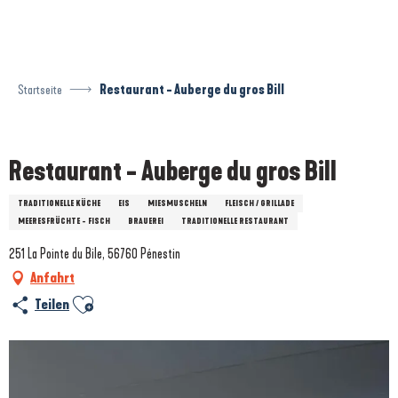
Aller
au
contenu
principal
Startseite
Restaurant - Auberge du gros Bill
Prestataire engagé dans une démarche environnementale
Restaurant - Auberge du gros Bill
TRADITIONELLE KÜCHE
EIS
MIESMUSCHELN
FLEISCH / GRILLADE
MEERESFRÜCHTE - FISCH
BRAUEREI
TRADITIONELLE RESTAURANT
251 La Pointe du Bile, 56760 Pénestin
Anfahrt
Ajouter aux favoris
Teilen