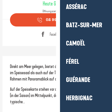
Heute Geöffnet
ASSÉRAC
Öffnungszeiten ansehen
02 99 90 31
▒▒
BATZ-SUR-MER
Facebook Seite
CAMOËL
Beschreibung
FÉREL
Direkt am Meer gelegen, bietet die Auberge du Gros Bill sowohl 
im Speisesaal als auch auf der Terrasse einen privilegierten 
GUÉRANDE
Rahmen mit Panoramablick auf das Meer.
Auf der Speisekarte stehen vor allem die Muscheln aus Pénestin 
(in der Saison) im Mittelpunkt, darunter die „Mouclade“, die 
HERBIGNAC
typische...