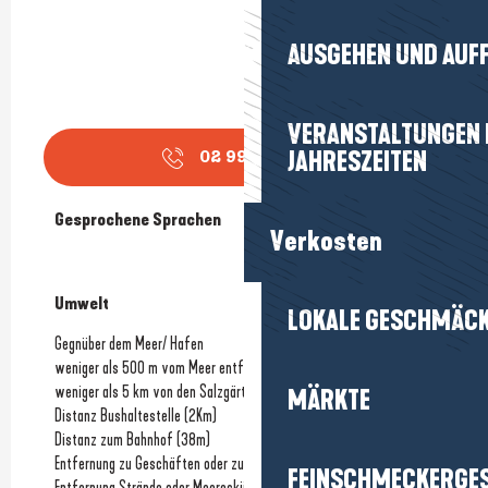
AUSGEHEN UND AUF
VERANSTALTUNGEN I
JAHRESZEITEN
02 99 90 31
▒▒
Gesprochene Sprachen
Gesprochene Sprachen
Verkosten
Umwelt
Umwelt
LOKALE GESCHMÄC
Gegnüber dem Meer/ Hafen
weniger als 500 m vom Meer entfernt
weniger als 5 km von den Salzgärten entfernt
MÄRKTE
Distanz Bushaltestelle
(2Km)
Distanz zum Bahnhof
(38m)
Entfernung zu Geschäften oder zum Stadtzentrum
(4Km)
FEINSCHMECKERGE
Entfernung Strände oder Meeresküste
(20m)