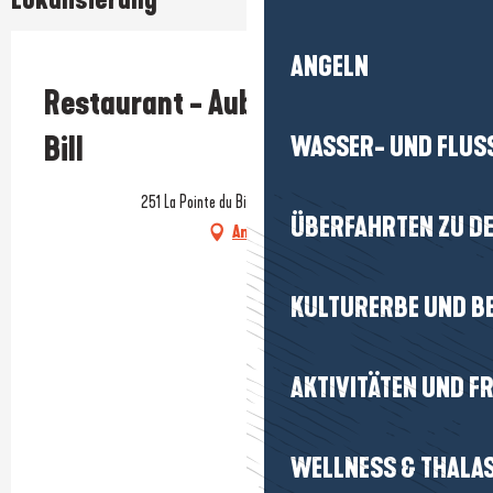
Lokalisierung
ANGELN
Prestataire engagé dans une démarche environnementale
Restaurant - Auberge du gros
Bill
WASSER- UND FLUS
251 La Pointe du Bile, 56760 Pénestin
ÜBERFAHRTEN ZU DE
Anfahrt
KULTURERBE UND B
AKTIVITÄTEN UND FR
WELLNESS & THALA