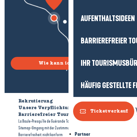
AUFENTHALTSIDEEN
BARRIEREFREIER T
IHR TOURISMUSBÜ
Wie kann ich kommen?
HÄUFIG GESTELLTE 
Rekrutierung
Wer sind wir?
Unsere Verpflichtungen
Ticketverkauf
Barrierefreier Tourismus
Broschüren
-
-
La Baule-Presqu'île de Guérande Tourismus
Rechtliche Hinweise
-
-
Sitemap
Umgang mit der Zustimmung
Partner
Barrierefreiheit: nicht konform